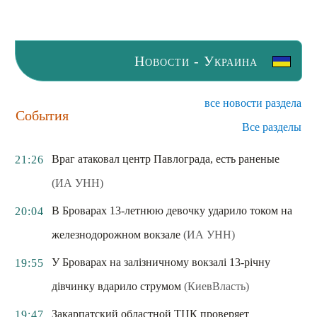
Новости - Украина
все новости раздела
События
Все разделы
Враг атаковал центр Павлограда, есть раненые
21:26
(ИА УНН)
В Броварах 13-летнюю девочку ударило током на
20:04
железнодорожном вокзале
(ИА УНН)
У Броварах на залізничному вокзалі 13-річну
19:55
дівчинку вдарило струмом
(КиевВласть)
Закарпатский областной ТЦК проверяет
19:47