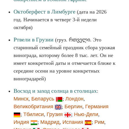
Октоберфест в Лимбурге
(дата на 2026
год. Начинается в четверг 3-й недели
октября)
Ртвели в Грузии
(груз. რთველი. Это
старинный семейный праздник сбора урожая
винограда, которому более 8 тыс. лет. Он не
имеет конкретной даты и отмечается ближе к
середине осени на уровне конкретных
виноградарей)
Восход и заход солнца в столицах
:
Минск
,
Беларусь
;
Лондон
,
Великобритания
;
Берлин
,
Германия
;
Тбилиси
,
Грузия
;
Нью-Дели
,
Индия
;
Мадрид
,
Испания
;
Рим
,