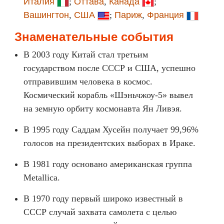
Италия
;
Оттава
,
Канада
;
Вашингтон
,
США
;
Париж
,
Франция
Знаменательные события
В 2003 году Китай стал третьим
государством после СССР и США, успешно
отправившим человека в космос.
Космический корабль «Шэньчжоу-5» вывел
на земную орбиту космонавта Ян Ливэя.
В 1995 году Саддам Хусейн получает 99,96%
голосов на президентских выборах в Ираке.
В 1981 году основано американская группа
Metallica.
В 1970 году первый широко известный в
СССР случай захвата самолета с целью