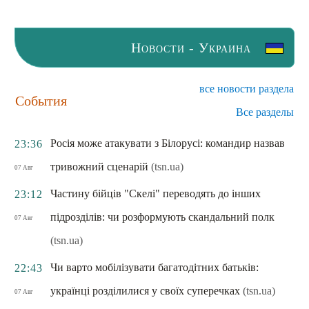
Новости - Украина
все новости раздела
События
Все разделы
Росія може атакувати з Білорусі: командир назвав
23:36
тривожний сценарій
(tsn.ua)
07 Авг
Частину бійців "Скелі" переводять до інших
23:12
підрозділів: чи розформують скандальний полк
07 Авг
(tsn.ua)
Чи варто мобілізувати багатодітних батьків:
22:43
українці розділилися у своїх суперечках
(tsn.ua)
07 Авг