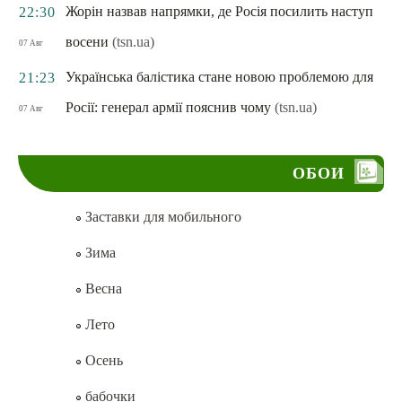
Жорін назвав напрямки, де Росія посилить наступ
22:30
восени
(tsn.ua)
07 Авг
Українська балістика стане новою проблемою для
21:23
Росії: генерал армії пояснив чому
(tsn.ua)
07 Авг
ОБОИ
Заставки для мобильного
Зима
Весна
Лето
Осень
бабочки