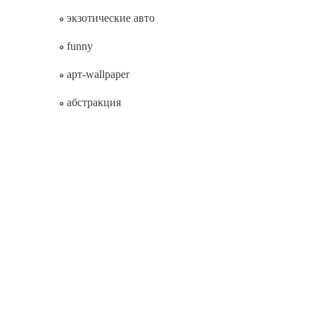
экзотические авто
funny
арт-wallpaper
абстракция