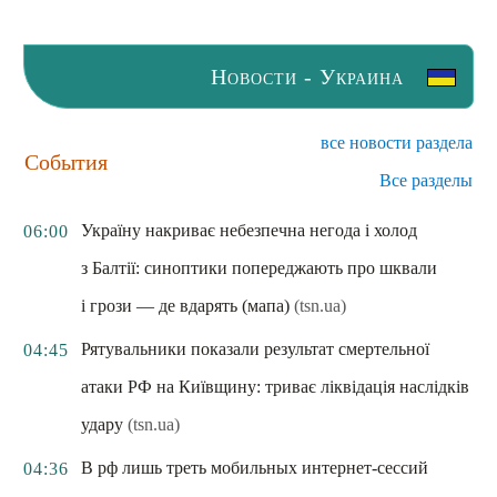
Новости - Украина
все новости раздела
События
Все разделы
Україну накриває небезпечна негода і холод
06:00
з Балтії: синоптики попереджають про шквали
і грози — де вдарять (мапа)
(tsn.ua)
Рятувальники показали результат смертельної
04:45
атаки РФ на Київщину: триває ліквідація наслідків
удару
(tsn.ua)
В рф лишь треть мобильных интернет-сессий
04:36