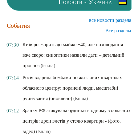
Новости - Украина
все новости раздела
События
Все разделы
Київ розжарить до майже +40, але похолодання
07:30
вже скоро: синоптики назвали дати – детальний
прогноз
(tsn.ua)
Росія вдарила бомбами по житлових кварталах
07:14
обласного центру: поранені люди, масштабні
руйнування (оновлено)
(tsn.ua)
Зранку РФ атакувала будинки в одному з обласних
07:12
центрів: дрон влетів у стелю квартири - (фото,
відео)
(tsn.ua)