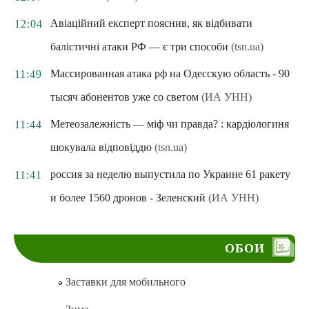
Авіаційний експерт пояснив, як відбивати
12:04
балістичні атаки РФ — є три способи
(tsn.ua)
Массированная атака рф на Одесскую область - 90
11:49
тысяч абонентов уже со светом
(ИА УНН)
Метеозалежність — міф чи правда? : кардіологиня
11:44
шокувала відповіддю
(tsn.ua)
россия за неделю выпустила по Украине 61 ракету
11:41
и более 1560 дронов - Зеленский
(ИА УНН)
ОБОИ
Заставки для мобильного