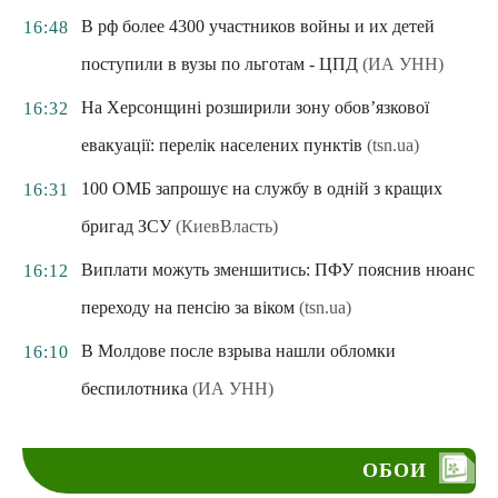
В рф более 4300 участников войны и их детей
16:48
поступили в вузы по льготам - ЦПД
(ИА УНН)
На Херсонщині розширили зону обов’язкової
16:32
евакуації: перелік населених пунктів
(tsn.ua)
100 ОМБ запрошує на службу в одній з кращих
16:31
бригад ЗСУ
(КиевВласть)
Виплати можуть зменшитись: ПФУ пояснив нюанс
16:12
переходу на пенсію за віком
(tsn.ua)
В Молдове после взрыва нашли обломки
16:10
беспилотника
(ИА УНН)
ОБОИ