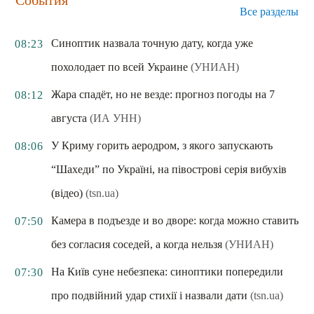
События
Все разделы
Синоптик назвала точную дату, когда уже
08:23
похолодает по всей Украине
(УНИАН)
Жара спадёт, но не везде: прогноз погоды на 7
08:12
августа
(ИА УНН)
У Криму горить аеродром, з якого запускають
08:06
“Шахеди” по Україні, на півострові серія вибухів
(відео)
(tsn.ua)
Камера в подъезде и во дворе: когда можно ставить
07:50
без согласия соседей, а когда нельзя
(УНИАН)
На Київ суне небезпека: синоптики попередили
07:30
про подвійний удар стихії і назвали дати
(tsn.ua)