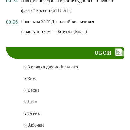
Швеция передаст Украине судно из "теневого
00:38
флота" России
(УНИАН)
Головком ЗСУ Драпатий визначився
00:06
із заступником — Безугла
(tsn.ua)
ОБОИ
Заставки для мобильного
Зима
Весна
Лето
Осень
бабочки