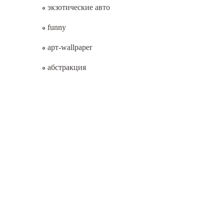
экзотические авто
funny
арт-wallpaper
абстракция