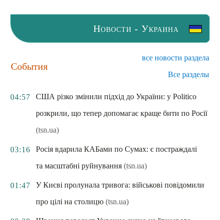
Новости - Украина
все новости раздела
События
Все разделы
США різко змінили підхід до України: у Politico
04:57
розкрили, що тепер допомагає краще бити по Росії
(tsn.ua)
Росія вдарила КАБами по Сумах: є постраждалі
03:16
та масштабні руйнування
(tsn.ua)
У Києві пролунала тривога: військові повідомили
01:47
про цілі на столицю
(tsn.ua)