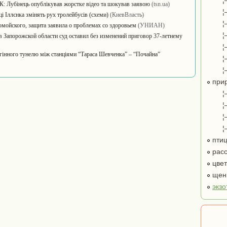
¦
К: Лубінець опублікував жорстке відео та шокував заявою
(tsn.ua)
¦
і Іллєнка змінять рух тролейбусів (схеми)
(КиевВласть)
¦
омойского, защита заявила о проблемах со здоровьем
(УНИАН)
¦
в Запорожской области суд оставил без изменений приговор 37-летнему
¦
егінного тунелю між станціями “Тараса Шевченка” – “Почайна”
¦
¦
при
¦
¦
¦
¦
пти
расс
цве
щенк
экзо