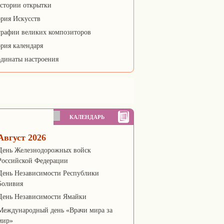
стории открытки
рия Искусств
рафии великих композиторов
рия календаря
динаты настроения
КАЛЕНДАРЬ
Август 2026
День Железнодорожных войск
Российской Федерации
День Независимости Республики
Боливия
День Независимости Ямайки
Международный день «Врачи мира за
мир»