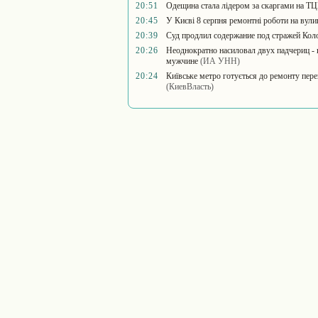
20:51
Одещина стала лідером за скаргами на ТЦ
20:45
У Києві 8 серпня ремонтні роботи на вулиц
20:39
Суд продлил содержание под стражей Кол
20:26
Неоднократно насиловал двух падчериц - 
мужчине
(ИА УНН)
20:24
Київське метро готується до ремонту пер
(КиевВласть)