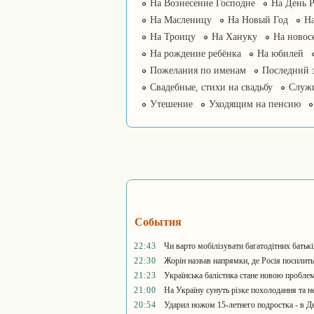
На Вознесение Господне
На День 
На Масленицу
На Новый Год
На
На Троицу
На Хануку
На новос
На рождение ребёнка
На юбилей
Пожелания по именам
Последний 
Свадебные, стихи на свадьбу
Служ
Утешение
Уходящим на пенсию
События
22:43
Чи варто мобілізувати багатодітних батькі
22:30
Жорін назвав напрямки, де Росія посилить
21:23
Українська балістика стане новою проблем
21:00
На Україну сунуть різке похолодання та не
20:54
Ударил ножом 15-летнего подростка - в Д