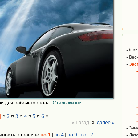
funn
Вес
Зас
¦
¦
¦
¦
¦
и для рабочего стола
"Стиль жизни"
¦
¦
]
¤
2
¤
3
¤
4
¤
5
¤
6
¤
¦
« назад
¤
далее »
Зим
инок на странице
по 1
|
по 4
|
по 9
|
по 12
Лет