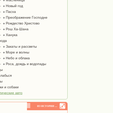
–
Масленица
–
Новый год
–
Пасха
–
Преображение Господне
–
Рождество Христово
–
Рош Ха-Шана
–
Ханука
рода
–
Закаты и рассветы
–
Море и волны
–
Небо и облака
–
Роса, дождь и водопады
цы
лабься
ты
и и собаки
тические авто
ИЗ ИСТОРИИ ...