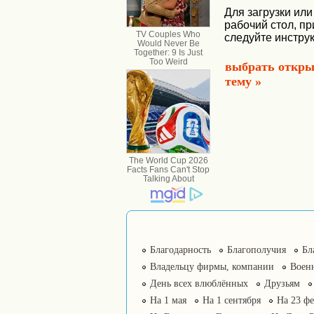
Для загрузки или
рабочий стол, п
следуйте инструк
выбрать откры
тему »
Благодарность
Благополучия
Бл
Владельцу фирмы, компании
Воен
День всех влюблённых
Друзьям
На 1 мая
На 1 сентября
На 23 фе