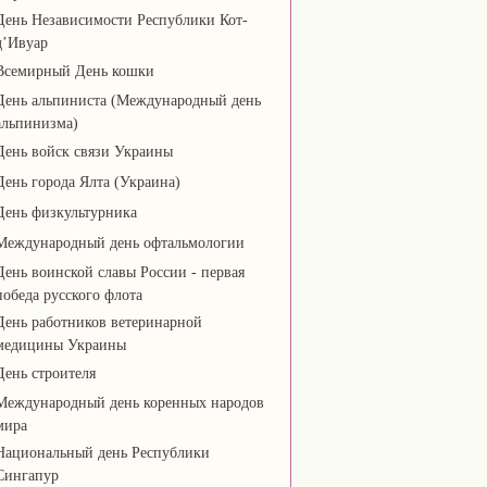
День Независимости Республики Кот-
д’Ивуар
Всемирный День кошки
День альпиниста (Международный день
альпинизма)
День войск связи Украины
День города Ялта (Украина)
День физкультурника
Международный день офтальмологии
День воинской славы России - первая
победа русского флота
День работников ветеринарной
медицины Украины
День строителя
Международный день коренных народов
мира
Национальный день Республики
Сингапур