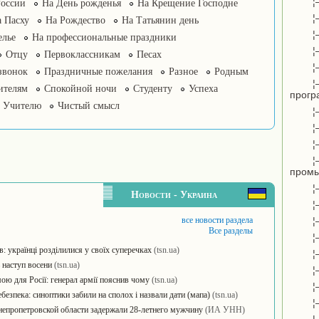
¦
России
На День рожденья
На Крещение Господне
¦
 Пасху
На Рождество
На Татьянин день
¦
елье
На профессиональные праздники
¦
Отцу
Первоклассникам
Песах
¦
звонок
Праздничные пожелания
Разное
Родным
¦
ителям
Спокойной ночи
Студенту
Успеха
прогр
Учителю
Чистый смысл
¦
¦
¦
¦
пром
¦
Новости - Украина
¦
все новости раздела
¦
Все разделы
¦
в: українці розділилися у своїх суперечках
(tsn.ua)
¦
 наступ восени
(tsn.ua)
¦
ою для Росії: генерал армії пояснив чому
(tsn.ua)
¦
безпека: синоптики забили на сполох і назвали дати (мапа)
(tsn.ua)
¦
непропетровской области задержали 28-летнего мужчину
(ИА УНН)