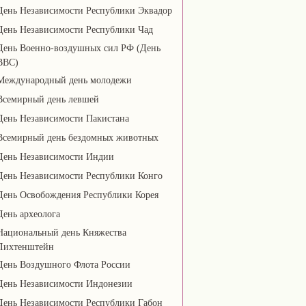
День Независимости Республики Эквадор
День Независимости Республики Чад
День Военно-воздушных сил РФ (День
ВВС)
Международный день молодежи
Всемирный день левшей
День Независимости Пакистана
Всемирный день бездомных животных
День Независимости Индии
День Независимости Республики Конго
День Освобождения Республики Корея
День археолога
Национальный день Княжества
Лихтенштейн
День Воздушного Флота России
День Независимости Индонезии
День Независимости Республики Габон