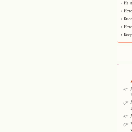
Из и
Исто
Биог
Исто
Коор
чт
6
чт
6
чт
6
чт
6