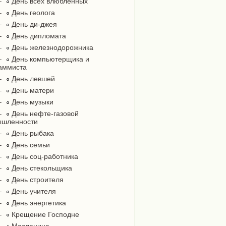
–
День всех влюблённых
–
День геолога
–
День ди-джея
–
День дипломата
–
День железнодорожника
–
День компьютерщика и
аммиста
–
День левшей
–
День матери
–
День музыки
–
День нефте-газовой
ышленности
–
День рыбака
–
День семьи
–
День соц-работника
–
День стекольщика
–
День строителя
–
День учителя
–
День энергетика
–
Крещение Господне