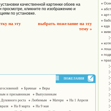
Осе
 установки качественной картинки обоев на
ри просмотре, кликните по изображению и
абст
циям по установке.
арт-
бабо
тку на эту
выбрать пожелание на эту
еда
тему »
жив
¦
котя
лош
подв
праз
¦
¦
¦
ПОЖЕЛАНИЯ
¦
агословений
Брачные
Веры
¦
ным и призывникам
Выпускникам
¦
¦
Духовного роста
Любимым
Матери
На 1 Апреля
¦
враля
На 8 марта
На 9 мая