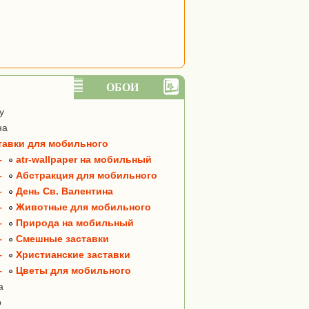
ОБОИ
y
на
тавки для мобильного
–
atr-wallpaper на мобильный
–
Абстракция для мобильного
–
День Св. Валентина
–
Животные для мобильного
–
Природа на мобильный
–
Смешные заставки
–
Христианские заставки
–
Цветы для мобильного
а
о