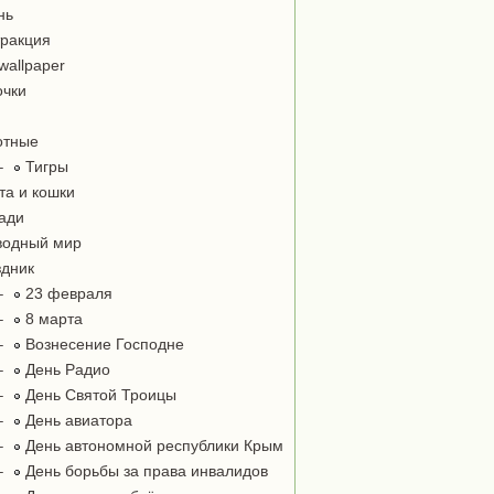
нь
ракция
wallpaper
чки
отные
–
Тигры
та и кошки
ади
одный мир
дник
–
23 февраля
–
8 марта
–
Вознесение Господне
–
День Радио
–
День Святой Троицы
–
День авиатора
–
День автономной республики Крым
–
День борьбы за права инвалидов