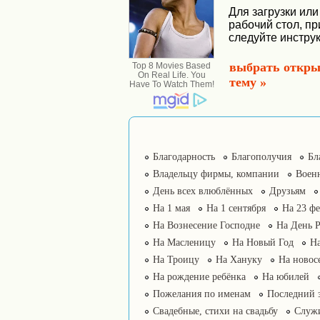
Для загрузки или
рабочий стол, п
следуйте инструк
выбрать откры
тему »
Благодарность
Благополучия
Бл
Владельцу фирмы, компании
Воен
День всех влюблённых
Друзьям
На 1 мая
На 1 сентября
На 23 фе
На Вознесение Господне
На День 
На Масленицу
На Новый Год
На
На Троицу
На Хануку
На новос
На рождение ребёнка
На юбилей
Пожелания по именам
Последний 
Свадебные, стихи на свадьбу
Служ