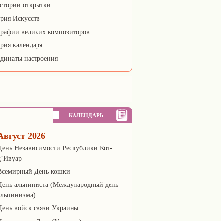
стории открытки
рия Искусств
рафии великих композиторов
рия календаря
динаты настроения
КАЛЕНДАРЬ
Август 2026
День Независимости Республики Кот-
д’Ивуар
Всемирный День кошки
День альпиниста (Международный день
альпинизма)
День войск связи Украины