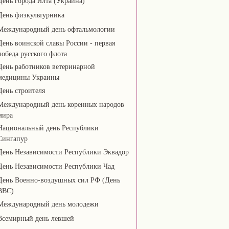
День города Ялта (Украина)
День физкультурника
Международный день офтальмологии
День воинской славы России - первая
победа русского флота
День работников ветеринарной
медицины Украины
День строителя
Международный день коренных народов
мира
Национальный день Республики
Сингапур
День Независимости Республики Эквадор
День Независимости Республики Чад
День Военно-воздушных сил РФ (День
ВВС)
Международный день молодежи
Всемирный день левшей