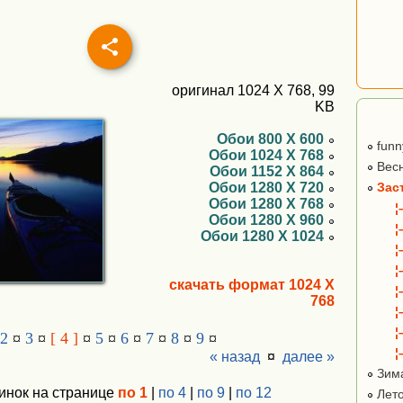
оригинал 1024 X 768, 99
KB
Обои 800 X 600
funn
Обои 1024 X 768
Вес
Обои 1152 X 864
Обои 1280 X 720
Зас
Обои 1280 X 768
¦
Обои 1280 X 960
¦
Обои 1280 X 1024
¦
¦
скачать формат 1024 X
¦
768
¦
¦
2
¤
3
¤
[ 4 ]
¤
5
¤
6
¤
7
¤
8
¤
9
¤
¦
« назад
¤
далее »
Зим
инок на странице
по 1
|
по 4
|
по 9
|
по 12
Лет