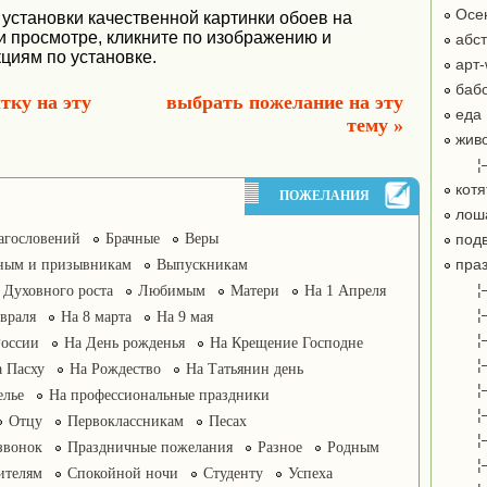
Осе
 установки качественной картинки обоев на
ри просмотре, кликните по изображению и
абст
циям по установке.
арт-
бабо
тку на эту
выбрать пожелание на эту
еда
тему »
жив
¦
котя
ПОЖЕЛАНИЯ
лош
агословений
Брачные
Веры
подв
праз
ным и призывникам
Выпускникам
¦
Духовного роста
Любимым
Матери
На 1 Апреля
¦
враля
На 8 марта
На 9 мая
¦
России
На День рожденья
На Крещение Господне
¦
 Пасху
На Рождество
На Татьянин день
¦
елье
На профессиональные праздники
¦
Отцу
Первоклассникам
Песах
¦
звонок
Праздничные пожелания
Разное
Родным
¦
ителям
Спокойной ночи
Студенту
Успеха