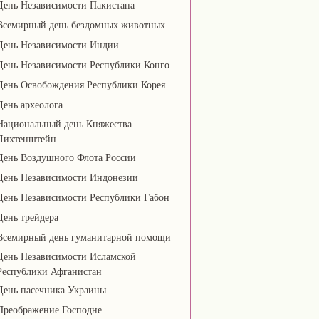
День Независимости Пакистана
Всемирный день бездомных животных
День Независимости Индии
День Независимости Республики Конго
День Освобождения Республики Корея
День археолога
Национальный день Княжества
Лихтенштейн
День Воздушного Флота России
День Независимости Индонезии
День Независимости Республики Габон
День трейдера
Всемирный день гуманитарной помощи
День Независимости Исламской
Республики Афганистан
День пасечника Украины
Преображение Господне