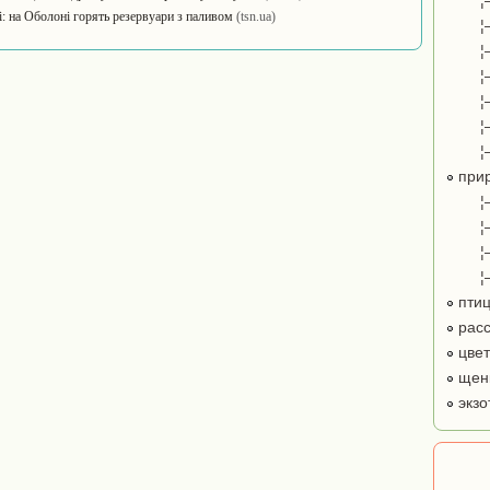
¦
: на Оболоні горять резервуари з паливом
(tsn.ua)
¦
¦
¦
¦
¦
¦
при
¦
¦
¦
¦
пти
расс
цве
щенк
экзо