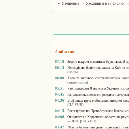
Утешение
Уходящим на пенсию
События
07:10
Землю накроет магнитная буря: свежий пр
06:15
Несподівана балістична атака на Київ та 
(tsn.ua)
06:00
Україну накриває небезпечна негода і хол
(мапа)
(tsn.ua)
05:51
Что празднуют 8 августа в Украине и мир
04:45
Рятувальники показали результат смертель
04:36
В рф лишь треть мобильных интернет-сес
(ИА УНН)
04:15
Росія цілила по Правобережжю Києва: моні
04:06
Оккупанты в Херсонской области не ремон
— ЦНС
(ИА УНН)
03:47
"Навіть безневинне дитя": сільський голо