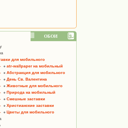
ОБОИ
y
на
тавки для мобильного
–
atr-wallpaper на мобильный
–
Абстракция для мобильного
–
День Св. Валентина
–
Животные для мобильного
–
Природа на мобильный
–
Смешные заставки
–
Христианские заставки
–
Цветы для мобильного
а
о