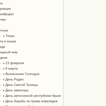
нь
ракция
wallpaper
чки
отные
–
Тигры
та и кошки
ади
одный мир
дник
–
23 февраля
–
8 марта
–
Вознесение Господне
–
День Радио
–
День Святой Троицы
–
День авиатора
–
День автономной республики Крым
–
День борьбы за права инвалидов