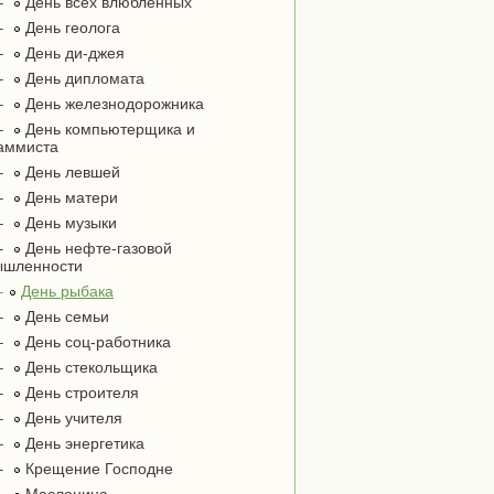
–
День всех влюблённых
–
День геолога
–
День ди-джея
–
День дипломата
–
День железнодорожника
–
День компьютерщика и
аммиста
–
День левшей
–
День матери
–
День музыки
–
День нефте-газовой
ышленности
–
День рыбака
–
День семьи
–
День соц-работника
–
День стекольщика
–
День строителя
–
День учителя
–
День энергетика
–
Крещение Господне