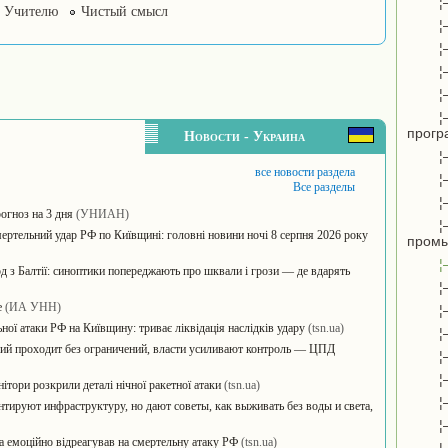
¦
Учителю
Чистый смысл
¦
¦
¦
¦
¦
прогр
Новости - Украина
¦
все новости раздела
¦
Все разделы
¦
огноз на 3 дня
(УНИАН)
¦
смертельний удар РФ по Київщині: головні новини ночі 8 серпня 2026 року
пром
¦
од з Балтії: синоптики попереджають про шквали і грози — де вдарять
¦
е
(ИА УНН)
¦
ної атаки РФ на Київщину: триває ліквідація наслідків удару
(tsn.ua)
¦
сий проходит без ограничений, власти усиливают контроль — ЦПД
¦
¦
тори розкрили деталі нічної ракетної атаки
(tsn.ua)
¦
тируют инфраструктуру, но дают советы, как выживать без воды и света,
¦
ва емоційно відреагував на смертельну атаку РФ
(tsn.ua)