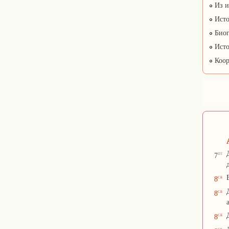
Из и
Исто
Биог
Исто
Коор
пт
7
сб
8
сб
8
сб
8
сб