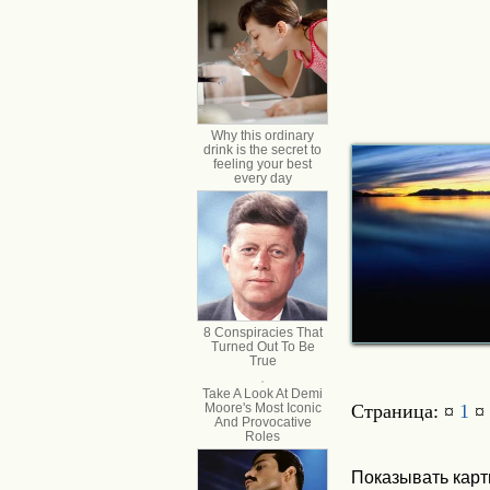
Страница: ¤
1
¤
Показывать карт