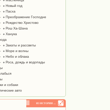
–
Масленица
–
Новый год
–
Пасха
–
Преображение Господне
–
Рождество Христово
–
Рош Ха-Шана
–
Ханука
рода
–
Закаты и рассветы
–
Море и волны
–
Небо и облака
–
Роса, дождь и водопады
цы
лабься
ты
и и собаки
тические авто
ИЗ ИСТОРИИ ...