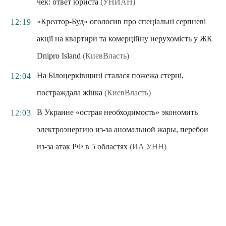
чек: ответ юриста
(УНИАН)
«Креатор-Буд» оголосив про спеціальні серпневі
12:19
акції на квартири та комерційну нерухомість у ЖК
Dnipro Island
(КиевВласть)
На Білоцерківщині сталася пожежа стерні,
12:04
постраждала жінка
(КиевВласть)
В Украине «острая необходимость» экономить
12:03
электроэнергию из-за аномальной жары, перебои
из-за атак РФ в 5 областях
(ИА УНН)