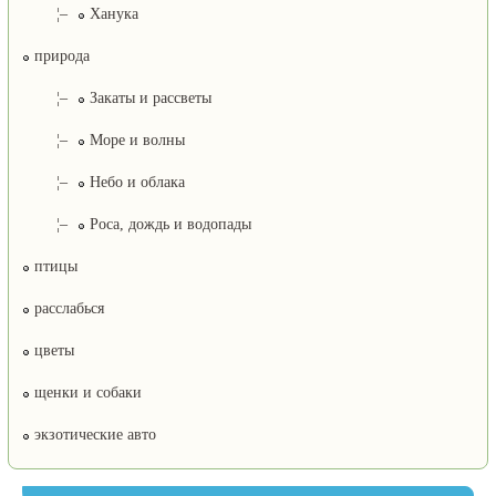
¦–
Ханука
природа
¦–
Закаты и рассветы
¦–
Море и волны
¦–
Небо и облака
¦–
Роса, дождь и водопады
птицы
расслабься
цветы
щенки и собаки
экзотические авто