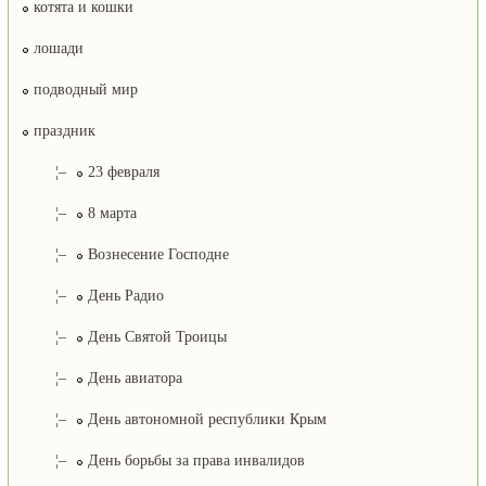
котята и кошки
лошади
подводный мир
праздник
¦–
23 февраля
¦–
8 марта
¦–
Вознесение Господне
¦–
День Радио
¦–
День Святой Троицы
¦–
День авиатора
¦–
День автономной республики Крым
¦–
День борьбы за права инвалидов