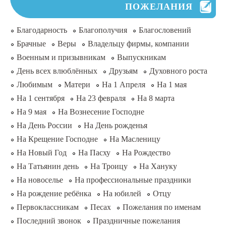
ПОЖЕЛАНИЯ
Благодарность
Благополучия
Благословений
Брачные
Веры
Владельцу фирмы, компании
Военным и призывникам
Выпускникам
День всех влюблённых
Друзьям
Духовного роста
Любимым
Матери
На 1 Апреля
На 1 мая
На 1 сентября
На 23 февраля
На 8 марта
На 9 мая
На Вознесение Господне
На День России
На День рожденья
На Крещение Господне
На Масленицу
На Новый Год
На Пасху
На Рождество
На Татьянин день
На Троицу
На Хануку
На новоселье
На профессиональные праздники
На рождение ребёнка
На юбилей
Отцу
Первоклассникам
Песах
Пожелания по именам
Последний звонок
Праздничные пожелания