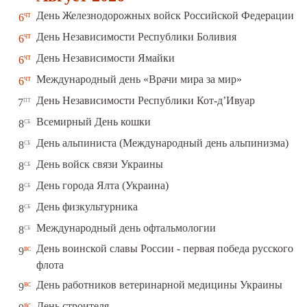
чт
День Железнодорожных войск Российской Федерации
6
чт
День Независимости Республики Боливия
6
чт
День Независимости Ямайки
6
чт
Международный день «Врачи мира за мир»
6
пт
День Независимости Республики Кот-д’Ивуар
7
сб
Всемирный День кошки
8
сб
День альпиниста (Международный день альпинизма)
8
сб
День войск связи Украины
8
сб
День города Ялта (Украина)
8
сб
День физкультурника
8
сб
Международный день офтальмологии
8
День воинской славы России - первая победа русского
вс
9
флота
вс
День работников ветеринарной медицины Украины
9
вс
День строителя