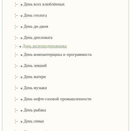
¦–
День всех влюблённых
¦–
День геолога
¦–
День ди-джея
¦–
День дипломата
¦–
День железнодорожника
¦–
День компьютерщика и программиста
¦–
День левшей
¦–
День матери
¦–
День музыки
¦–
День нефте-газовой промышленности
¦–
День рыбака
¦–
День семьи