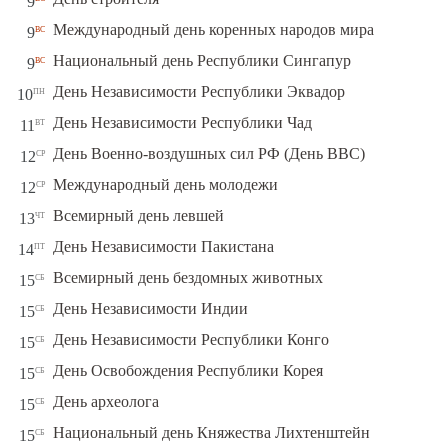
9
вс
Международный день коренных народов мира
9
вс
Национальный день Республики Сингапур
9
пн
День Независимости Республики Эквадор
10
вт
День Независимости Республики Чад
11
ср
День Военно-воздушных сил РФ (День ВВС)
12
ср
Международный день молодежи
12
чт
Всемирный день левшей
13
пт
День Независимости Пакистана
14
сб
Всемирный день бездомных животных
15
сб
День Независимости Индии
15
сб
День Независимости Республики Конго
15
сб
День Освобождения Республики Корея
15
сб
День археолога
15
сб
Национальный день Княжества Лихтенштейн
15