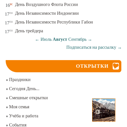
вс
День Воздушного Флота России
16
пн
День Независимости Индонезии
17
пн
День Независимости Республики Габон
17
пн
День трейдера
17
←
Июль
Август
Сентябрь
→
Подписаться на рассылку
→
ОТКРЫТКИ
Праздники
Сегодня День...
Смешные открытки
Моя семья
Учёба и работа
События