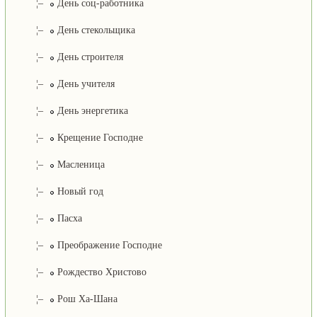
¦–
День соц-работника
¦–
День стекольщика
¦–
День строителя
¦–
День учителя
¦–
День энергетика
¦–
Крещение Господне
¦–
Масленица
¦–
Новый год
¦–
Пасха
¦–
Преображение Господне
¦–
Рождество Христово
¦–
Рош Ха-Шана