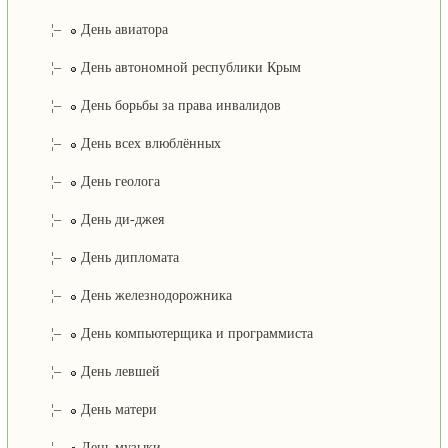
¦–
День авиатора
¦–
День автономной республики Крым
¦–
День борьбы за права инвалидов
¦–
День всех влюблённых
¦–
День геолога
¦–
День ди-джея
¦–
День дипломата
¦–
День железнодорожника
¦–
День компьютерщика и программиста
¦–
День левшей
¦–
День матери
¦–
День музыки