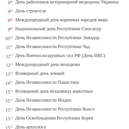
вс
День работников ветеринарной медицины Украины
9
вс
День строителя
9
вс
Международный день коренных народов мира
9
вс
Национальный день Республики Сингапур
9
пн
День Независимости Республики Эквадор
10
вт
День Независимости Республики Чад
11
ср
День Военно-воздушных сил РФ (День ВВС)
12
ср
Международный день молодежи
12
чт
Всемирный день левшей
13
пт
День Независимости Пакистана
14
сб
Всемирный день бездомных животных
15
сб
День Независимости Индии
15
сб
День Независимости Республики Конго
15
сб
День Освобождения Республики Корея
15
сб
День археолога
15