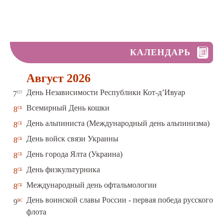
КАЛЕНДАРЬ
Август 2026
пт
День Независимости Республики Кот-д’Ивуар
7
сб
Всемирный День кошки
8
сб
День альпиниста (Международный день альпинизма)
8
сб
День войск связи Украины
8
сб
День города Ялта (Украина)
8
сб
День физкультурника
8
сб
Международный день офтальмологии
8
День воинской славы России - первая победа русского
вс
9
флота