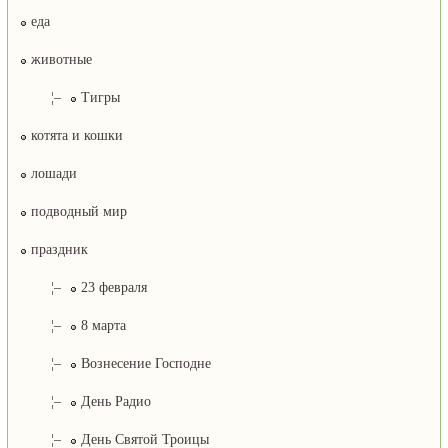
еда
животные
¦–
Тигры
котята и кошки
лошади
подводный мир
праздник
¦–
23 февраля
¦–
8 марта
¦–
Вознесение Господне
¦–
День Радио
¦–
День Святой Троицы