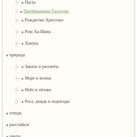
¦–
Пасха
¦–
Преображение Господне
¦–
Рождество Христово
¦–
Рош Ха-Шана
¦–
Ханука
природа
¦–
Закаты и рассветы
¦–
Море и волны
¦–
Небо и облака
¦–
Роса, дождь и водопады
птицы
расслабься
цветы