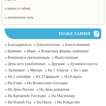
щенки и собаки
экзотические авто
ПОЖЕЛАНИЯ
Благодарность
Благополучия
Благословений
Брачные
Веры
Владельцу фирмы, компании
Военным и призывникам
Выпускникам
День всех влюблённых
Друзьям
Духовного роста
Любимым
Матери
На 1 Апреля
На 1 мая
На 1 сентября
На 23 февраля
На 8 марта
На 9 мая
На Вознесение Господне
На День России
На День рожденья
На Крещение Господне
На Масленицу
На Новый Год
На Пасху
На Рождество