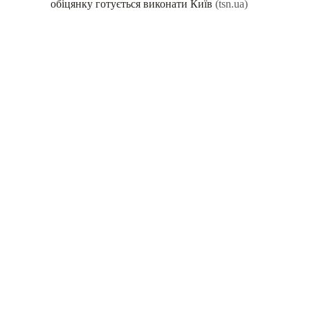
обіцянку готується виконати Київ
(tsn.ua)