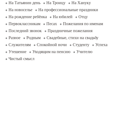
На Татьянин день
На Троицу
На Хануку
На новоселье
На профессиональные праздники
На рождение ребёнка
На юбилей
Отцу
Первоклассникам
Песах
Пожелания по именам
Последний звонок
Праздничные пожелания
Разное
Родным
Свадебные, стихи на свадьбу
Служителям
Спокойной ночи
Студенту
Успеха
Утешение
Уходящим на пенсию
Учителю
Чистый смысл