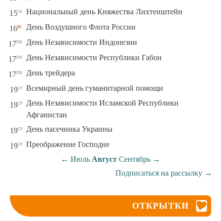
сб
Национальный день Княжества Лихтенштейн
15
вс
День Воздушного Флота России
16
пн
День Независимости Индонезии
17
пн
День Независимости Республики Габон
17
пн
День трейдера
17
ср
Всемирный день гуманитарной помощи
19
День Независимости Исламской Республики
ср
19
Афганистан
ср
День пасечника Украины
19
ср
Преображение Господне
19
←
Июль
Август
Сентябрь
→
Подписаться на рассылку
→
ОТКРЫТКИ