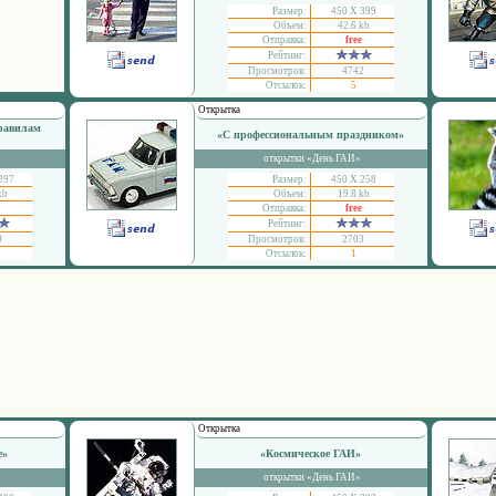
Размер:
450 Х 399
Объем:
42.6 kb
Отправка:
free
Рейтинг:
Просмотров:
4742
Отсылок:
5
Открытка
правилам
«С профессиональным праздником»
открытки «День ГАИ»
297
Размер:
450 Х 258
kb
Объем:
19.8 kb
Отправка:
free
Рейтинг:
0
Просмотров:
2703
Отсылок:
1
Открытка
е»
«Космическое ГАИ»
открытки «День ГАИ»