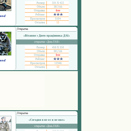
Размер:
331 Х 422
Объем:
38.3 kb
Отправка:
free
Рейтинг:
Просмотров:
3104
Отсылок:
11
Открытка
«Вітання з Днем працівника ДАІ»
открытки «День ГАИ»
Размер:
450 Х 350
Объем:
68.2 kb
Отправка:
free
Рейтинг:
Просмотров:
11946
Отсылок:
12
Открытка
«Сегодня я не ел и не пил»
открытки «День ГАИ»