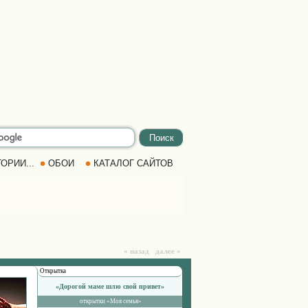
ОРИИ...
ОБОИ
КАТАЛОГ САЙТОВ
« назад далее »
Открытка
«Дорогой маме шлю свой привет»
открытки «Моя семья»