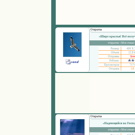
Открытка
«Шире крылья! Всё полу
открытки «Моя семья»
Размер:
400 Х 
Объем:
12.8 
Отправка:
free
Рейтинг:
Просмотров:
717
Отсылок:
14
Открытка
«Надеющийся на Госпо
открытки «Моя семья»