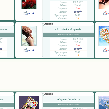
Размер:
400 Х 277
Объем:
13.4 kb
Отправка:
free
Рейтинг:
Просмотров:
8060
Отсылок:
30
Открытка
чится»
«Я с тобой всей душой»
открытки «Моя семья»
320
Размер:
322 Х 430
kb
Объем:
15.7 kb
Отправка:
free
Рейтинг:
4
Просмотров:
7309
Отсылок:
16
Открытка
да»
«Скучаю без тебя...»
открытки «Моя семья»