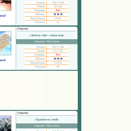
Размер:
450 Х 299
Объем:
19.4 kb
Отправка:
free
Рейтинг:
Просмотров:
14941
Отсылок:
53
Открытка
«Люблю тебя - семья моя»
открытки «Моя семья»
Размер:
450 Х 380
Объем:
111.7 kb
Отправка:
free
Рейтинг:
Просмотров:
21222
Отсылок:
40
Открытка
«Хранитель твой»
открытки «Моя семья»