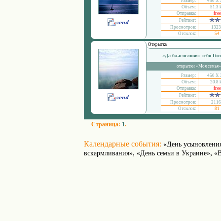
Размер:
450 Х 
Объем:
51.3 
Отправка:
free
Рейтинг:
Просмотров:
1323
Отсылок:
54
Открытка
«Да благословит тебя Гос
открытки «Моя семья»
Размер:
450 Х 
Объем:
20.8 
Отправка:
free
Рейтинг:
Просмотров:
2116
Отсылок:
81
Страница:
1
.
Календарные события:
«День усыновлени
,
,
вскармливания»
«День семьи в Украине»
«В