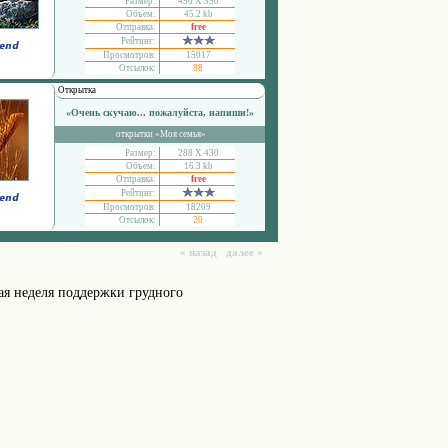
Размер:
450 Х 350
Объем:
45.2 kb
Отправка:
free
Рейтинг:
Просмотров:
15017
Отсылок:
88
Открытка
«Очень скучаю... пожалуйста, напиши!»
открытки «Моя семья»
Размер:
288 Х 430
Объем:
16.3 kb
Отправка:
free
Рейтинг:
Просмотров:
18209
Отсылок:
20
« назад далее »
я неделя поддержки грудного