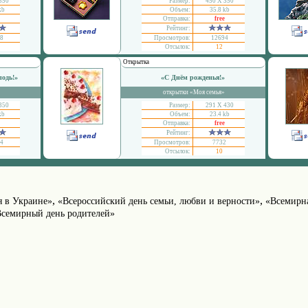
350
Размер:
450 Х 350
kb
Объем:
35.8 kb
Отправка:
free
Рейтинг:
8
Просмотров:
12694
Отсылок:
12
Открытка
подь!»
«С Днём рожденья!»
открытки «Моя семья»
350
Размер:
291 Х 430
kb
Объем:
23.4 kb
Отправка:
free
Рейтинг:
4
Просмотров:
7732
Отсылок:
10
,
,
я в Украине»
«Всероссийский день семьи, любви и верности»
«Всемирна
семирный день родителей»