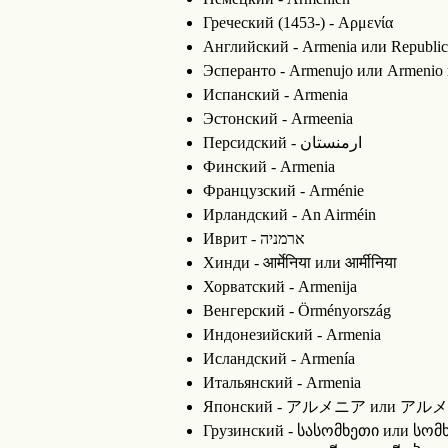
Греческий (1453-) - Αρμενία
Английский - Armenia или Republic
Эсперанто - Armenujo или Armenio 
Испанский - Armenia
Эстонский - Armeenia
Персидский - ارمنستان
Финский - Armenia
Французский - Arménie
Ирландский - An Airméin
Иврит - ארמניה
Хинди - आर्मेनिया или आर्मीनिया
Хорватский - Armenija
Венгерский - Örményország
Индонезийский - Armenia
Исландский - Armenía
Итальянский - Armenia
Японский - アルメニア или 
Грузинский - სასომხეთი или სომ