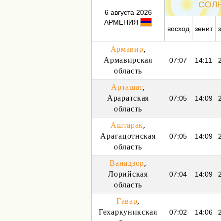
СОЛ
6 августа 2026
АРМЕНИЯ
восход
зенит
Армавир
,
Армавирская
07:07
14:11
область
Арташат
,
Араратская
07:05
14:09
область
Аштарак
,
Арагацотнская
07:05
14:09
область
Ванадзор
,
Лорийская
07:04
14:09
область
Гавар
,
Гехаркуникская
07:02
14:06