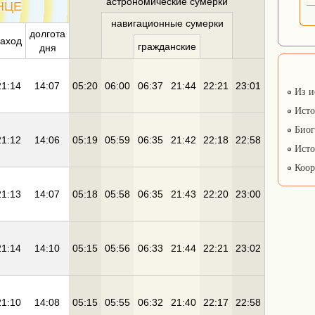
астрономические сумерки
НЦЕ
навигационные сумерки
долгота
заход
гражданские
дня
21:14
14:07
05:20
06:00
06:37
21:44
22:21
23:01
Из и
Исто
Биог
21:12
14:06
05:19
05:59
06:35
21:42
22:18
22:58
Исто
Коор
21:13
14:07
05:18
05:58
06:35
21:43
22:20
23:00
21:14
14:10
05:15
05:56
06:33
21:44
22:21
23:02
21:10
14:08
05:15
05:55
06:32
21:40
22:17
22:58