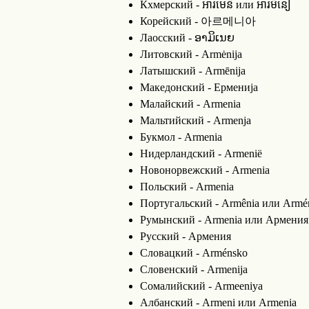
Кхмерский - អារមេនី или អារមីនៀ
Корейский - 아르메니아
Лаосский - ອາມິເນຍ
Литовский - Armėnija
Латышский - Armēnija
Македонский - Ерменија
Малайский - Armenia
Мальтийский - Armenja
Букмол - Armenia
Нидерландский - Armenië
Новонорвежский - Armenia
Польский - Armenia
Португальский - Armênia или Armé
Румынский - Armenia или Армения
Русский - Армения
Словацкий - Arménsko
Словенский - Armenija
Сомалийский - Armeeniya
Албанский - Armeni или Armenia