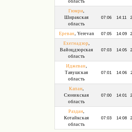
область
Гюмри
,
Ширакская
07:06
14:11
область
Ереван
, Yerevan
07:05
14:09
Ехегнадзор
,
Вайоцдзорская
07:03
14:05
область
Иджеван
,
Тавушская
07:01
14:06
область
Капан
,
Сюникская
07:00
14:01
область
Раздан
,
Котайкская
07:03
14:08
область