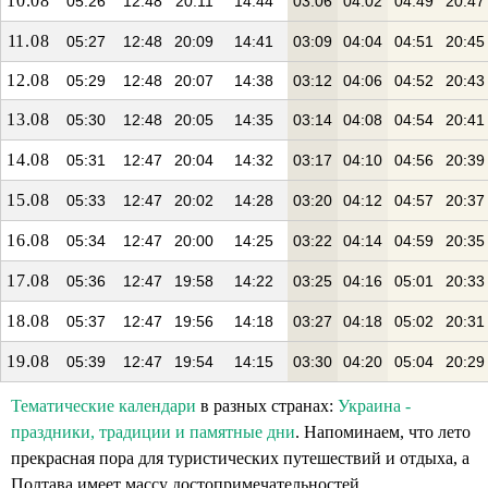
10.08
05:26
12:48
20:11
14:44
03:06
04:02
04:49
20:47
11.08
05:27
12:48
20:09
14:41
03:09
04:04
04:51
20:45
12.08
05:29
12:48
20:07
14:38
03:12
04:06
04:52
20:43
13.08
05:30
12:48
20:05
14:35
03:14
04:08
04:54
20:41
14.08
05:31
12:47
20:04
14:32
03:17
04:10
04:56
20:39
15.08
05:33
12:47
20:02
14:28
03:20
04:12
04:57
20:37
16.08
05:34
12:47
20:00
14:25
03:22
04:14
04:59
20:35
17.08
05:36
12:47
19:58
14:22
03:25
04:16
05:01
20:33
18.08
05:37
12:47
19:56
14:18
03:27
04:18
05:02
20:31
19.08
05:39
12:47
19:54
14:15
03:30
04:20
05:04
20:29
Тематические календари
в разных странах:
Украина -
праздники, традиции и памятные дни
. Напоминаем, что лето
прекрасная пора для туристических путешествий и отдыха, а
Полтава имеет массу достопримечательностей.