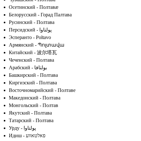
Осетинский - Полтавæ
Белорусский - Горад Палтава
Русинский - Полтава
Персидский - پولتاوا
Эсперанто - Poltavo
Армянский - Պոլտավա
Китайский - 波尔塔瓦
Чеченский - Полтава
Арабский - بولتافا
Башкирский - Полтава
Киргизский - Полтава
Восточномарийский - Полтаве
Македонский - Полтава
Монгольский - Полтав
Якутский - Полтава
Татарский - Полтава
Урду - پولتاوا
Идиш - פאלטאווע