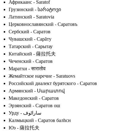
Африкаанс - Saratof
Грузинский - სარატოვი
Латинский - Saratovia
Церковнославянский - Саратовъ
Сербский - Саратов
Чувашский - Сарăту
Татарский - Сарытау
Китайский - 薩拉托夫
Чеченский - Саратов
Маратхи - सारातोव
Жемайтское наречие - Saratuovs
Российский диалект бурятского - Саратов
Армянский - Սարատով
Македонский - Саратов
Эрзянский - Саратов ош
Урду - ساراٹوف
Калмыцкий - Саратов балһсн
Юэ - 薩拉托夫