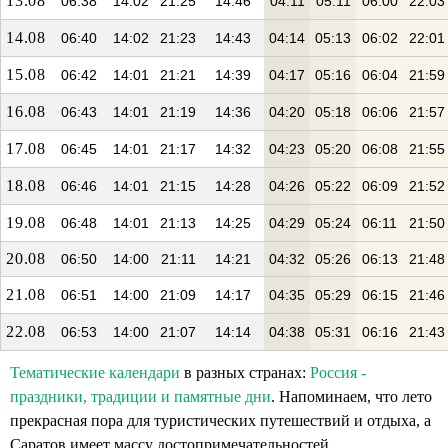
13.08
06:38
14:02
21:25
14:46
04:11
05:11
06:00
22:03
14.08
06:40
14:02
21:23
14:43
04:14
05:13
06:02
22:01
15.08
06:42
14:01
21:21
14:39
04:17
05:16
06:04
21:59
16.08
06:43
14:01
21:19
14:36
04:20
05:18
06:06
21:57
17.08
06:45
14:01
21:17
14:32
04:23
05:20
06:08
21:55
18.08
06:46
14:01
21:15
14:28
04:26
05:22
06:09
21:52
19.08
06:48
14:01
21:13
14:25
04:29
05:24
06:11
21:50
20.08
06:50
14:00
21:11
14:21
04:32
05:26
06:13
21:48
21.08
06:51
14:00
21:09
14:17
04:35
05:29
06:15
21:46
22.08
06:53
14:00
21:07
14:14
04:38
05:31
06:16
21:43
Тематические календари
в разных странах:
Россия -
праздники, традиции и памятные дни
. Напоминаем, что лето
прекрасная пора для туристических путешествий и отдыха, а
Саратов имеет массу достопримечательностей.