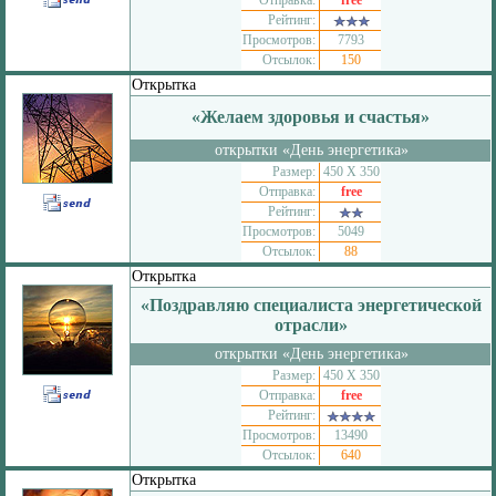
Отправка:
free
Рейтинг:
Просмотров:
7793
Отсылок:
150
Открытка
«Желаем здоровья и счастья»
открытки «День энергетика»
Размер:
450 Х 350
Отправка:
free
Рейтинг:
Просмотров:
5049
Отсылок:
88
Открытка
«Поздравляю специалиста энергетической
отрасли»
открытки «День энергетика»
Размер:
450 Х 350
Отправка:
free
Рейтинг:
Просмотров:
13490
Отсылок:
640
Открытка