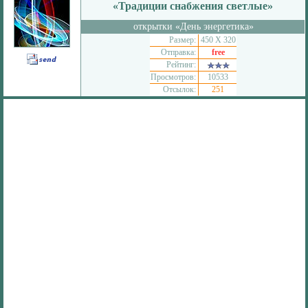
«Традиции снабжения светлые»
открытки «День энергетика»
Размер:
450 Х 320
Отправка:
free
Рейтинг:
Просмотров:
10533
Отсылок:
251