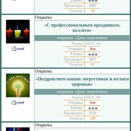
Рейтинг:
Просмотров:
4882
Отсылок:
66
Открытка
«С профессиональным праздником,
коллеги»
открытки «День энергетика»
Размер:
450 Х 310
Отправка:
free
Рейтинг:
Просмотров:
6807
Отсылок:
81
Открытка
«Поздравляем наших энергетиков и желаем
здоровья»
открытки «День энергетика»
Размер:
450 Х 350
Отправка:
free
Рейтинг:
Просмотров:
9199
Отсылок:
246
Открытка