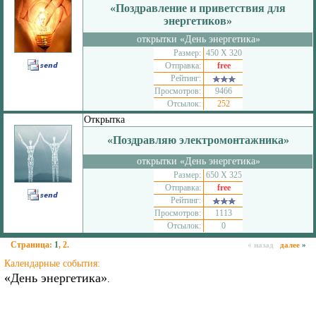
«Поздравление и приветствия для
энергетиков»
открытки «День энергетика»
Размер:
450 Х 320
Отправка:
free
Рейтинг:
Просмотров:
9466
Отсылок:
252
Открытка
«Поздравляю электромонтажника»
открытки «День энергетика»
Размер:
650 Х 325
Отправка:
free
Рейтинг:
Просмотров:
1113
Отсылок:
0
Страница:
1
,
2
.
« назад
далее
»
Календарные события:
«День энергетика»
.