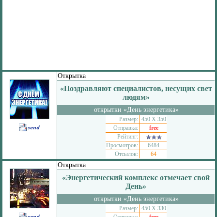
Открытка
«Поздравляют специалистов, несущих свет
людям»
открытки «День энергетика»
Размер:
450 Х 350
Отправка:
free
Рейтинг:
Просмотров:
6484
Отсылок:
64
Открытка
«Энергетический комплекс отмечает свой
День»
открытки «День энергетика»
Размер:
450 Х 330