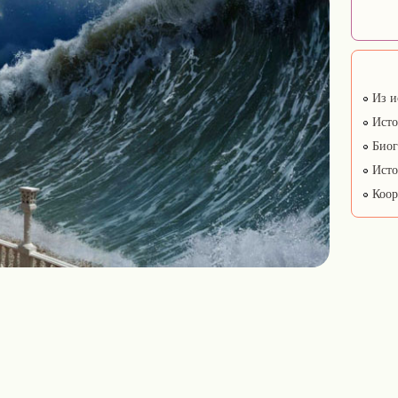
Из и
Исто
Биог
Исто
Коор