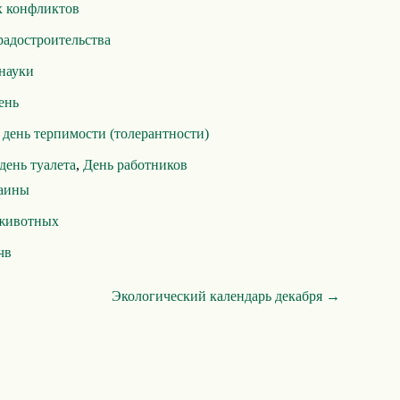
х конфликтов
радостроительства
науки
ень
ень терпимости (толерантности)
ень туалета
,
День работников
раины
животных
чв
Экологический календарь декабря →