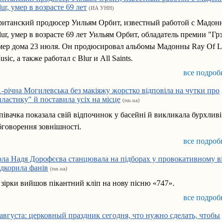
lur, умер в возрасте 69 лет
(ИА УНН)
ританский продюсер Уильям Орбит, известный работой с Мадон
lur, умер в возрасте 69 лет Уильям Орбит, обладатель премии "Гр
мер дома 23 июля. Он продюсировал альбомы Мадонны Ray Of Li
usic, а также работал с Blur и All Saints.
все подроб
1-річна Могилевська без макіяжу жорстко відповіла на чутки про
пластику" й поставила усіх на місце
(tsn.ua)
півачка показала свій відпочинок у басейні й викликала бурхливі
бговорення зовнішності.
все подроб
ола Надя Дорофєєва станцювала на підборах у провокативному в
ідкорила фанів
(tsn.ua)
 зірки вийшов пікантний кліп на нову пісню «747».
все подроб
 августа: церковный праздник сегодня, что нужно сделать, чтобы