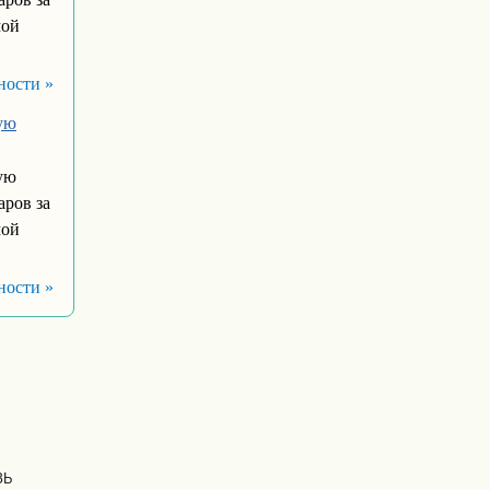
мой
ности »
ую
ую
ров за
мой
ности »
ЗЬ