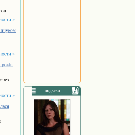
гон.
ности »
тапчуком
ности »
 років
через
ПОДАРКИ
ности »
алася
я