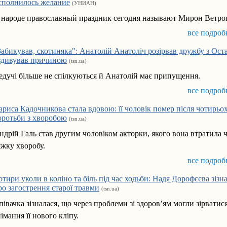
сполнилось желание
(УНИАН)
 народе православный праздник сегодня называют Мирон Ветро
все подроб
Забикував, скотиняка": Анатолій Анатоліч розірвав дружбу з Ос
 здивував причиною
(tsn.ua)
едучі більше не спілкуються й Анатолій має припущення.
все подроб
ариса Кадочникова стала вдовою: її чоловік помер після чотирьох
оротьби з хворобою
(tsn.ua)
ндрій Галь став другим чоловіком акторки, якого вона втратила 
яжку хворобу.
все подроб
отири уколи в коліно та біль під час ходьби: Надя Дорофєєва зізн
ро загострення старої травми
(tsn.ua)
півачка зізналася, що через проблеми зі здоров’ям могли зірватис
німання її нового кліпу.