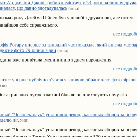
рат Анджеліни Джолі зробив камінгаут у 53 роки: колишня друж
ізналася, що давно здогадувалась
(tsn.ua)
лизько року Джеймс Гейвен був у шлюбі з дружиною, але потім
іднайшов себе справжнього.
все подроб
офія Ротару вперше за тривалий час показала, який вигляд має за
ідкісне фото 79-річної зірки
(tsn.ua)
одина вже привітала іменинницю з днем народження.
все подроб
антес уперше публічно з’явився з новою обраницею: фото зірков
sn.ua)
ісля тривалих чуток закохані більше не приховують почуттів.
все подроб
овый "Человек-паук" установил рекорд кассовых сборов за перв
еделю
(ИА УНН)
овый "Человек-паук" установил рекорд кассовых сборов за перв
еделю Фильм с Томом Холландом превысил 500 миллионов долла