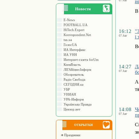
07 Авг
и
Новости
В
E-News
FOOTBALL.UA
HiTech.Expert
16:12
"
Korrespondent.Net
07 Авг
і
tsn.ua
ГолосUA
В
ИА Интерфакс
ИА УНН
Интернет-газета forUm
КиевВласть
14:27
Л
ЛIГАБiзнесIнформ
07 Авг
б
Обозреватель
Радіо Свобода
А
СЕГОДНЯ.ua
т
УБР
УНИАН
УРА-Информ
Українська Правда
14:08
Ч
Цензор.нет
07 Авг
п
С
ОТКРЫТКИ
з
Праздники