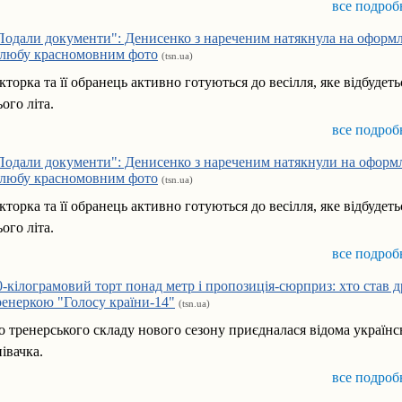
все подроб
Подали документи": Денисенко з нареченим натякнула на оформ
любу красномовним фото
(tsn.ua)
кторка та її обранець активно готуються до весілля, яке відбудет
ього літа.
все подроб
Подали документи": Денисенко з нареченим натякнули на оформ
любу красномовним фото
(tsn.ua)
кторка та її обранець активно готуються до весілля, яке відбудет
ього літа.
все подроб
0-кілограмовий торт понад метр і пропозиція-сюрприз: хто став 
ренеркою "Голосу країни-14"
(tsn.ua)
о тренерського складу нового сезону приєдналася відома українс
півачка.
все подроб