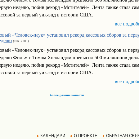
ервую неделю, побив рекорд «Мстителей». Лента также стала са
ассовой за первый уик-энд в истории США.
все подроб
овый «Человек-паук» установил рекорд кассовых сборов за перв
еделю
(ИА УНН)
овый «Человек-паук» установил рекорд кассовых сборов за перв
еделю Фильм с Томом Холландом превысил 500 миллионов долла
ервую неделю, побив рекорд «Мстителей». Лента также стала са
ассовой за первый уик-энд в истории США.
все подроб
более ранние новости
КАЛЕНДАРИ
О ПРОЕКТЕ
ОБРАТНАЯ СВЯ