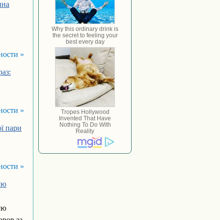
ина
ности »
раз:
ности »
ої пари
ности »
ую
ую
ров за