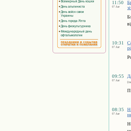
11:50
Б
07 Авг
з
Б
в
10:31
С
07 Авг
р
Р
09:55
Д
07 Авг
(t
П
08:35
Н
07 Авг
н
Н
н