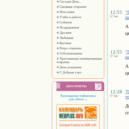
Сегодня День...
Смешные открытки
12:55
"
Моя семья
07 Авг
ш
Учёба и работа
События
А
Поздравления
Друзьям
ц
Любимым
Брачные
Ретро открытки
12:55
"
Соболезнования
07 Авг
ш
Христианские анимированные
открытки
А
День рождения
С Добрым утро
ц
ИНФОРМЕРЫ
12:28
7
Календарные информеры
07 Авг
т
для сайтов
→
Д
с