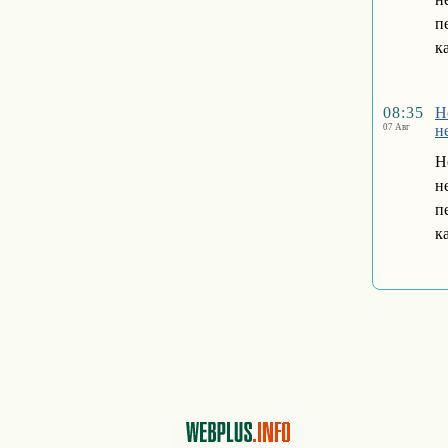
п
к
08:35
Н
07 Авг
н
Н
н
п
к