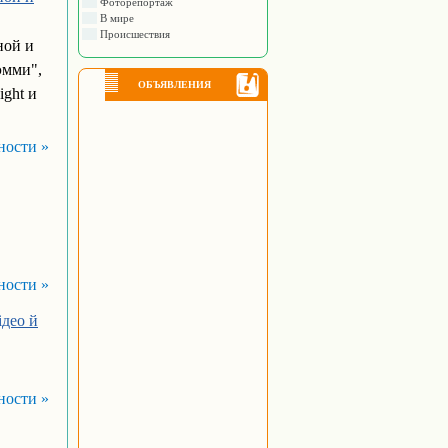
Фоторепортаж
В мире
Происшествия
ной и
эмми",
ОБЪЯВЛЕНИЯ
ght и
ности »
ности »
ідео й
ности »