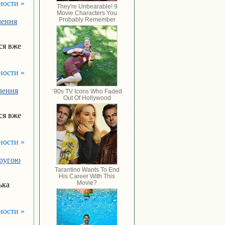
ности »
лення
ься вже
ности »
лення
ься вже
ности »
другою
ька
ности »