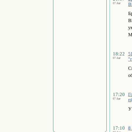
07 Авг
B
Б
B
у
M
18:22
5
07 Авг
"
С
о
17:20
Г
07 Авг
п
У
17:10
8