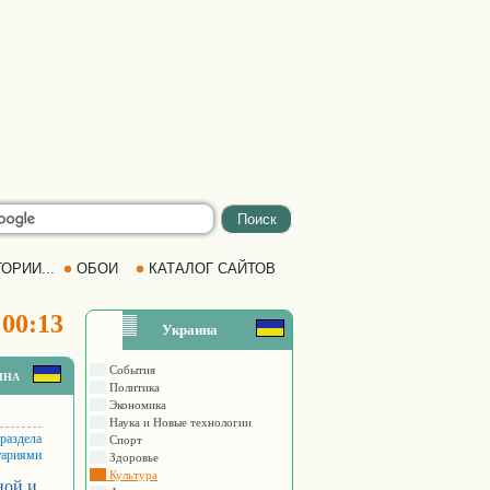
ОРИИ...
ОБОИ
КАТАЛОГ САЙТОВ
 00:13
Украина
События
ина
Политика
Экономика
Наука и Новые технологии
 раздела
Спорт
тариями
Здоровье
Культура
ной и