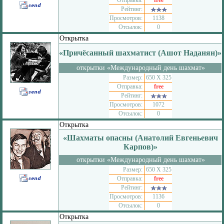
Отправка:
free
Рейтинг:
Просмотров:
1138
Отсылок:
0
Открытка
«Причёсанный шахматист (Ашот Наданян)»
открытки «Международный день шахмат»
Размер:
650 Х 325
Отправка:
free
Рейтинг:
Просмотров:
1072
Отсылок:
0
Открытка
«Шахматы опасны (Анатолий Евгеньевич
Карпов)»
открытки «Международный день шахмат»
Размер:
650 Х 325
Отправка:
free
Рейтинг:
Просмотров:
1136
Отсылок:
0
Открытка