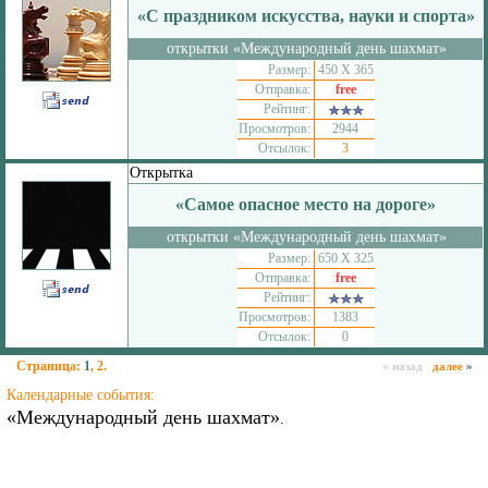
«С праздником искусства, науки и спорта»
открытки «Международный день шахмат»
Размер:
450 Х 365
Отправка:
free
Рейтинг:
Просмотров:
2944
Отсылок:
3
Открытка
«Самое опасное место на дороге»
открытки «Международный день шахмат»
Размер:
650 Х 325
Отправка:
free
Рейтинг:
Просмотров:
1383
Отсылок:
0
Страница:
1
,
2
.
« назад
далее
»
Календарные события:
«Международный день шахмат»
.