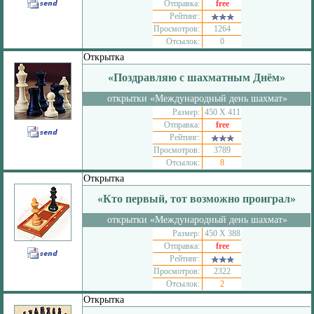
Отправка:
free
Рейтинг:
Просмотров:
1264
Отсылок:
0
Открытка
«Поздравляю с шахматным Днём»
открытки «Международный день шахмат»
Размер:
450 Х 411
Отправка:
free
Рейтинг:
Просмотров:
3789
Отсылок:
8
Открытка
«Кто первый, тот возможно проиграл»
открытки «Международный день шахмат»
Размер:
450 Х 388
Отправка:
free
Рейтинг:
Просмотров:
2322
Отсылок:
2
Открытка