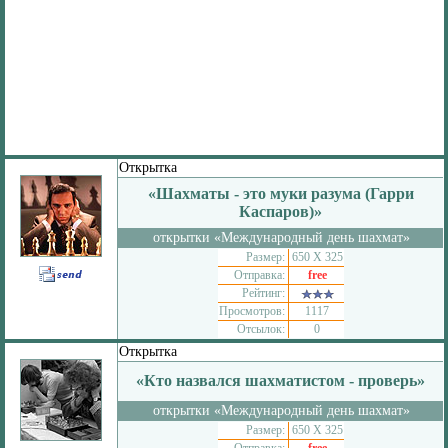
Открытка
«Шахматы - это муки разума (Гарри
Каспаров)»
открытки «Международный день шахмат»
Размер:
650 Х 325
Отправка:
free
Рейтинг:
Просмотров:
1117
Отсылок:
0
Открытка
«Кто назвался шахматистом - проверь»
открытки «Международный день шахмат»
Размер:
650 Х 325