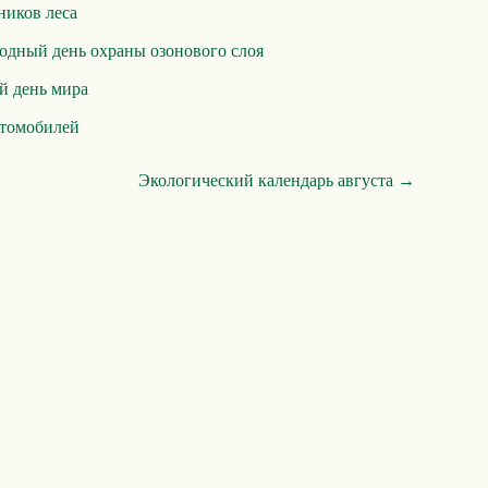
ников леса
дный день охраны озонового слоя
 день мира
втомобилей
Экологический календарь августа →