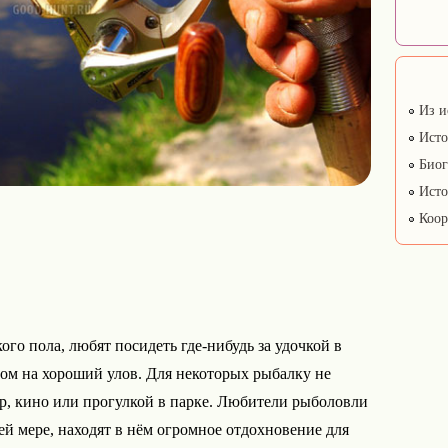
Из и
Исто
Биог
Исто
Коор
го пола, любят посидеть где-нибудь за удочкой в
том на хороший улов. Для некоторых рыбалку не
р, кино или прогулкой в парке. Любители рыболовли
ней мере, находят в нём огромное отдохновение для