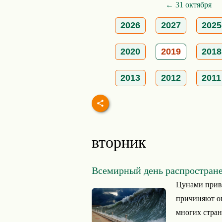
← 31 октября
2026
2027
2025
2020
2019
2018
2013
2012
2011
вторник
Всемирный день распростран
Цунами прив
причиняют о
многих стран,