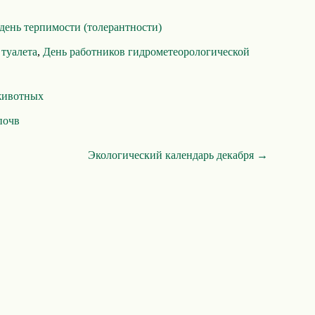
ень терпимости (толерантности)
туалета
,
День работников гидрометеорологической
животных
почв
Экологический календарь декабря →