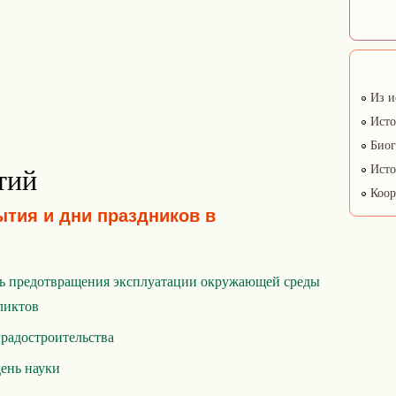
Из и
Исто
Биог
Исто
тий
Коор
ытия и дни праздников в
 предотвращения эксплуатации окружающей среды
ликтов
радостроительства
ень науки