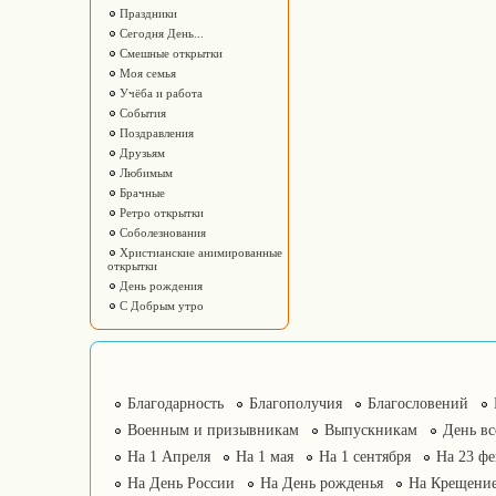
Праздники
Сегодня День...
Смешные открытки
Моя семья
Учёба и работа
События
Поздравления
Друзьям
Любимым
Брачные
Ретро открытки
Соболезнования
Христианские анимированные
открытки
День рождения
С Добрым утро
Благодарность
Благополучия
Благословений
Военным и призывникам
Выпускникам
День в
На 1 Апреля
На 1 мая
На 1 сентября
На 23 фе
На День России
На День рожденья
На Крещение