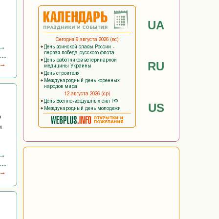
UA
 →
RU
 →
US
о
м
 →
 →