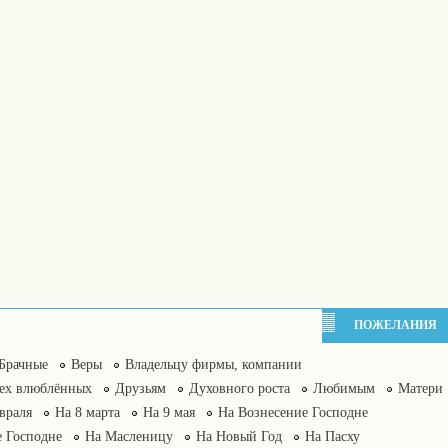
ПОЖЕЛАНИЯ
Брачные
Веры
Владельцу фирмы, компании
сех влюблённых
Друзьям
Духовного роста
Любимым
Матери
враля
На 8 марта
На 9 мая
На Вознесение Господне
 Господне
На Масленицу
На Новый Год
На Пасху