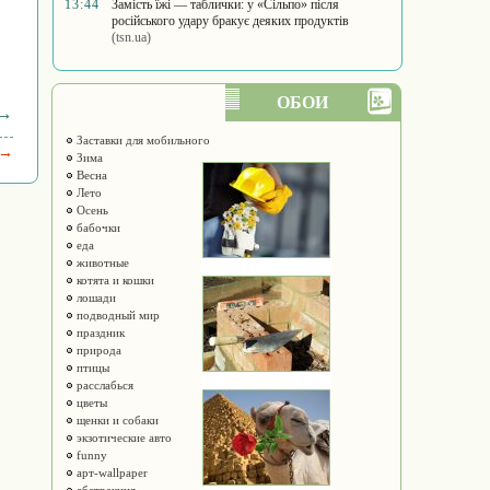
13:44
Замість їжі — таблички: у «Сільпо» після
російського удару бракує деяких продуктів
(tsn.ua)
ОБОИ
 →
Заставки для мобильного
 →
Зима
Весна
Лето
Осень
бабочки
еда
животные
котята и кошки
лошади
подводный мир
праздник
природа
птицы
расслабься
цветы
щенки и собаки
экзотические авто
funny
арт-wallpaper