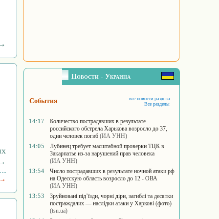
 →
Новости - Украина
все новости раздела
События
Все разделы
14:17
Количество пострадавших в результате
российского обстрела Харькова возросло до 37,
один человек погиб
(ИА УНН)
14:05
Лубинец требует масштабной проверки ТЦК в
их
Закарпатье из-за нарушений прав человека
 →
(ИА УНН)
13:54
Число пострадавших в результате ночной атаки рф
на Одесскую область возросло до 12 - ОВА
 →
(ИА УНН)
13:53
Зруйновані під’їзди, чорні діри, загиблі та десятки
постраждалих — наслідки атаки у Харкові (фото)
(tsn.ua)