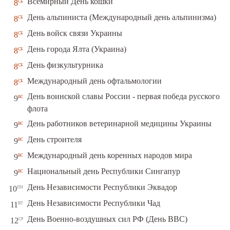
сб
Всемирный День кошки
8
сб
День альпиниста (Международный день альпинизма)
8
сб
День войск связи Украины
8
сб
День города Ялта (Украина)
8
сб
День физкультурника
8
сб
Международный день офтальмологии
8
День воинской славы России - первая победа русского
вс
9
флота
вс
День работников ветеринарной медицины Украины
9
вс
День строителя
9
вс
Международный день коренных народов мира
9
вс
Национальный день Республики Сингапур
9
пн
День Независимости Республики Эквадор
10
вт
День Независимости Республики Чад
11
ср
День Военно-воздушных сил РФ (День ВВС)
12