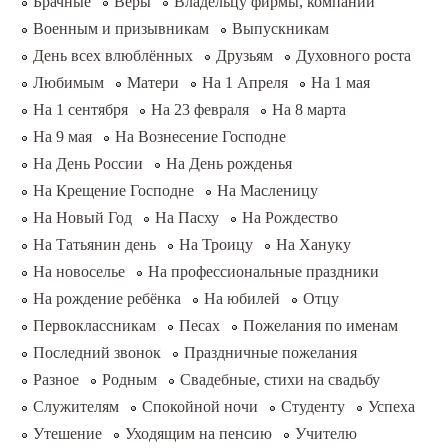
Брачные
Веры
Владельцу фирмы, компании
Военным и призывникам
Выпускникам
День всех влюблённых
Друзьям
Духовного роста
Любимым
Матери
На 1 Апреля
На 1 мая
На 1 сентября
На 23 февраля
На 8 марта
На 9 мая
На Вознесение Господне
На День России
На День рожденья
На Крещение Господне
На Масленицу
На Новый Год
На Пасху
На Рождество
На Татьянин день
На Троицу
На Хануку
На новоселье
На профессиональные праздники
На рождение ребёнка
На юбилей
Отцу
Первоклассникам
Песах
Пожелания по именам
Последний звонок
Праздничные пожелания
Разное
Родным
Свадебные, стихи на свадьбу
Служителям
Спокойной ночи
Студенту
Успеха
Утешение
Уходящим на пенсию
Учителю