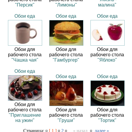
"Персик"
"Лимоны"
малина"
Обои еда
Обои еда
Обои еда
Обои для
Обои для
Обои для
рабочего стола
рабочего стола
рабочего стола
"Чашка чая"
"Гамбургер"
"Яблоко"
Обои еда
Обои еда
Обои еда
Обои для
рабочего стола
Обои для
Обои для
"Приглашение
рабочего стола
рабочего стола
на ужин"
"Груши"
"Тортик"
Страница: ¤
[ 1 ]
¤
2
¤
« назад
¤
далее »