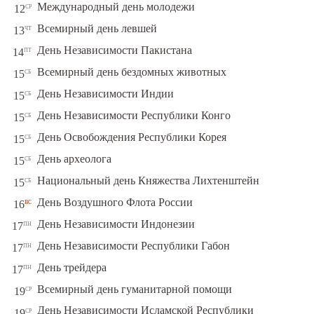
ср
Международный день молодежи
12
чт
Всемирный день левшей
13
пт
День Независимости Пакистана
14
сб
Всемирный день бездомных животных
15
сб
День Независимости Индии
15
сб
День Независимости Республики Конго
15
сб
День Освобождения Республики Корея
15
сб
День археолога
15
сб
Национальный день Княжества Лихтенштейн
15
вс
День Воздушного Флота России
16
пн
День Независимости Индонезии
17
пн
День Независимости Республики Габон
17
пн
День трейдера
17
ср
Всемирный день гуманитарной помощи
19
День Независимости Исламской Республики
ср
19