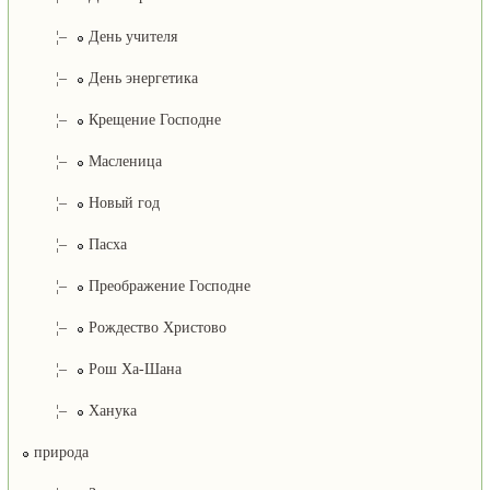
¦–
День учителя
¦–
День энергетика
¦–
Крещение Господне
¦–
Масленица
¦–
Новый год
¦–
Пасха
¦–
Преображение Господне
¦–
Рождество Христово
¦–
Рош Ха-Шана
¦–
Ханука
природа