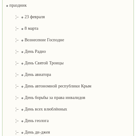
праздник
¦–
23 февраля
¦–
8 марта
¦–
Вознесение Господне
¦–
День Радио
¦–
День Святой Троицы
¦–
День авиатора
¦–
День автономной республики Крым
¦–
День борьбы за права инвалидов
¦–
День всех влюблённых
¦–
День геолога
¦–
День ди-джея