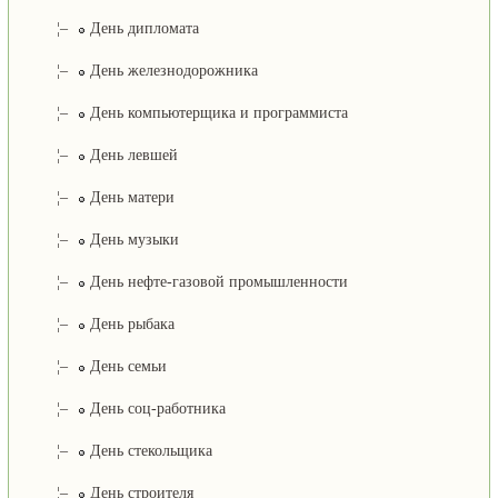
¦–
День дипломата
¦–
День железнодорожника
¦–
День компьютерщика и программиста
¦–
День левшей
¦–
День матери
¦–
День музыки
¦–
День нефте-газовой промышленности
¦–
День рыбака
¦–
День семьи
¦–
День соц-работника
¦–
День стекольщика
¦–
День строителя