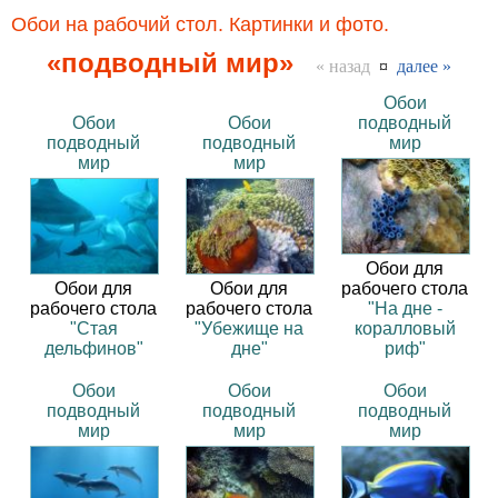
Обои на рабочий стол. Картинки и фото.
«подводный мир»
« назад
¤
далее »
Обои
Обои
Обои
подводный
подводный
подводный
мир
мир
мир
Обои для
Обои для
Обои для
рабочего стола
рабочего стола
рабочего стола
"На дне -
"Стая
"Убежище на
коралловый
дельфинов"
дне"
риф"
Обои
Обои
Обои
подводный
подводный
подводный
мир
мир
мир