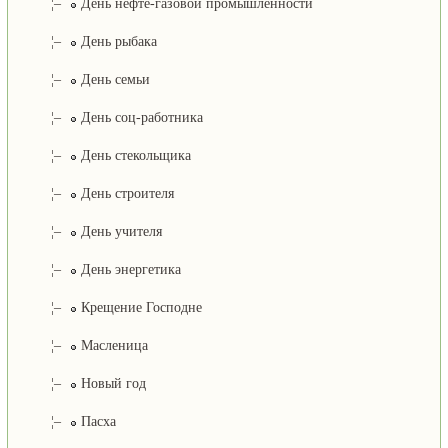
¦–
День нефте-газовой промышленности
¦–
День рыбака
¦–
День семьи
¦–
День соц-работника
¦–
День стекольщика
¦–
День строителя
¦–
День учителя
¦–
День энергетика
¦–
Крещение Господне
¦–
Масленица
¦–
Новый год
¦–
Пасха