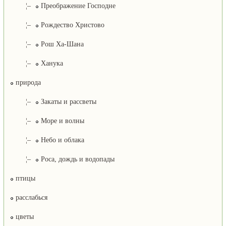
¦–
Преображение Господне
¦–
Рождество Христово
¦–
Рош Ха-Шана
¦–
Ханука
природа
¦–
Закаты и рассветы
¦–
Море и волны
¦–
Небо и облака
¦–
Роса, дождь и водопады
птицы
расслабься
цветы