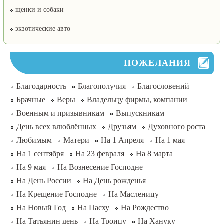
щенки и собаки
экзотические авто
ПОЖЕЛАНИЯ
Благодарность
Благополучия
Благословений
Брачные
Веры
Владельцу фирмы, компании
Военным и призывникам
Выпускникам
День всех влюблённых
Друзьям
Духовного роста
Любимым
Матери
На 1 Апреля
На 1 мая
На 1 сентября
На 23 февраля
На 8 марта
На 9 мая
На Вознесение Господне
На День России
На День рожденья
На Крещение Господне
На Масленицу
На Новый Год
На Пасху
На Рождество
На Татьянин день
На Троицу
На Хануку