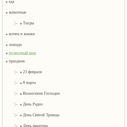
еда
животные
¦–
Тигры
котята и кошки
лошади
подводный мир
праздник
¦–
23 февраля
¦–
8 марта
¦–
Вознесение Господне
¦–
День Радио
¦–
День Святой Троицы
¦–
День авиатора