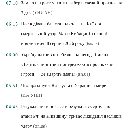
Землю накроет магнитная буря: свежий прогноз на
07:10
3 дня
(УНИАН)
Несподівана балістична атака на Київ та
06:15
смертельний удар РФ по Київщині: головні
новини ночі 8 серпня 2026 року
(tsn.ua)
Україну накриває небезпечна негода і холод
06:00
з Балтії: синоптики попереджають про шквали
і грози — де вдарять (мапа)
(tsn.ua)
Что празднуют 8 августа в Украине и мире
05:51
(ИА УНН)
Рятувальники показали результат смертельної
04:45
атаки РФ на Київщину: триває ліквідація наслідків
удару
(tsn.ua)