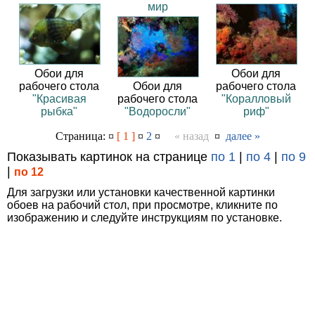
мир
Обои для
Обои для
рабочего стола
Обои для
рабочего стола
"Красивая
рабочего стола
"Коралловый
рыбка"
"Водоросли"
риф"
Страница: ¤
[ 1 ]
¤
2
¤
« назад
¤
далее »
Показывать картинок на странице
по 1
|
по 4
|
по 9
|
по 12
Для загрузки или установки качественной картинки
обоев на рабочий стол, при просмотре, кликните по
изображению и следуйте инструкциям по установке.