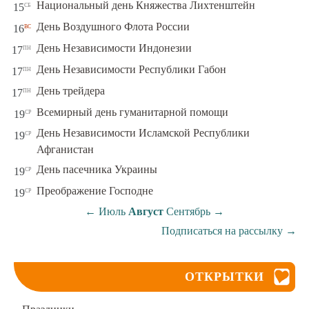
сб
Национальный день Княжества Лихтенштейн
15
вс
День Воздушного Флота России
16
пн
День Независимости Индонезии
17
пн
День Независимости Республики Габон
17
пн
День трейдера
17
ср
Всемирный день гуманитарной помощи
19
День Независимости Исламской Республики
ср
19
Афганистан
ср
День пасечника Украины
19
ср
Преображение Господне
19
←
Июль
Август
Сентябрь
→
Подписаться на рассылку
→
ОТКРЫТКИ