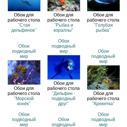
Обои для
Обои для
Обои для
рабочего стола
рабочего стола
рабочего стола
"Стая
"Рыбка и
"Голубая
дельфинов"
кораллы"
рыбка"
Обои
Обои
подводный
подводный
мир
Обои
мир
подводный
мир
Обои для
Обои для
рабочего стола
рабочего стола
"Дельфин -
Обои для
"Морской
подводный
рабочего стола
конёк"
друг"
"Креветка"
Обои
Обои
подводный
Обои
подводный
мир
подводный
мир