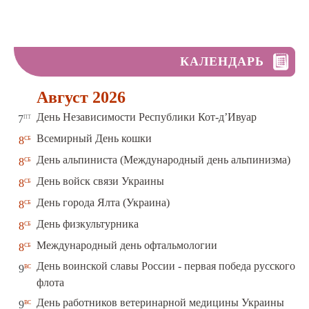
КАЛЕНДАРЬ
Август 2026
пт
День Независимости Республики Кот-д’Ивуар
7
сб
Всемирный День кошки
8
сб
День альпиниста (Международный день альпинизма)
8
сб
День войск связи Украины
8
сб
День города Ялта (Украина)
8
сб
День физкультурника
8
сб
Международный день офтальмологии
8
День воинской славы России - первая победа русского
вс
9
флота
вс
День работников ветеринарной медицины Украины
9