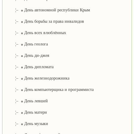
¦–
День автономной республики Крым
¦–
День борьбы за права инвалидов
¦–
День всех влюблённых
¦–
День геолога
¦–
День ди-джея
¦–
День дипломата
¦–
День железнодорожника
¦–
День компьютерщика и программиста
¦–
День левшей
¦–
День матери
¦–
День музыки