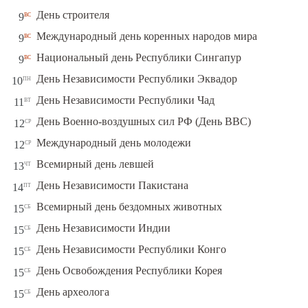
вс
День строителя
9
вс
Международный день коренных народов мира
9
вс
Национальный день Республики Сингапур
9
пн
День Независимости Республики Эквадор
10
вт
День Независимости Республики Чад
11
ср
День Военно-воздушных сил РФ (День ВВС)
12
ср
Международный день молодежи
12
чт
Всемирный день левшей
13
пт
День Независимости Пакистана
14
сб
Всемирный день бездомных животных
15
сб
День Независимости Индии
15
сб
День Независимости Республики Конго
15
сб
День Освобождения Республики Корея
15
сб
День археолога
15