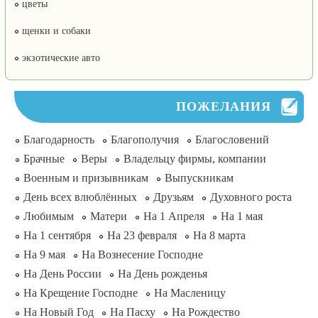
цветы
щенки и собаки
экзотические авто
ПОЖЕЛАНИЯ
Благодарность
Благополучия
Благословений
Брачные
Веры
Владельцу фирмы, компании
Военным и призывникам
Выпускникам
День всех влюблённых
Друзьям
Духовного роста
Любимым
Матери
На 1 Апреля
На 1 мая
На 1 сентября
На 23 февраля
На 8 марта
На 9 мая
На Вознесение Господне
На День России
На День рожденья
На Крещение Господне
На Масленицу
На Новый Год
На Пасху
На Рождество