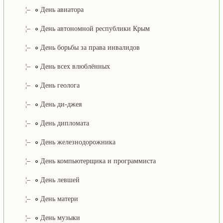
¦–
День авиатора
¦–
День автономной республики Крым
¦–
День борьбы за права инвалидов
¦–
День всех влюблённых
¦–
День геолога
¦–
День ди-джея
¦–
День дипломата
¦–
День железнодорожника
¦–
День компьютерщика и программиста
¦–
День левшей
¦–
День матери
¦–
День музыки