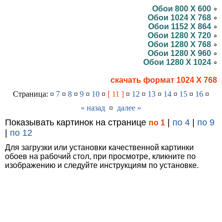
Обои 800 X 600
Обои 1024 X 768
Обои 1152 X 864
Обои 1280 X 720
Обои 1280 X 768
Обои 1280 X 960
Обои 1280 X 1024
скачать формат 1024 X 768
Страница: ¤
7
¤
8
¤
9
¤
10
¤
[ 11 ]
¤
12
¤
13
¤
14
¤
15
¤
16
¤
« назад
¤
далее »
Показывать картинок на странице
|
по 4
|
по 9
по 1
|
по 12
Для загрузки или установки качественной картинки
обоев на рабочий стол, при просмотре, кликните по
изображению и следуйте инструкциям по установке.