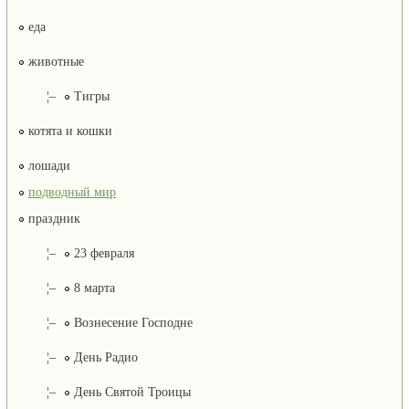
еда
животные
¦–
Тигры
котята и кошки
лошади
подводный мир
праздник
¦–
23 февраля
¦–
8 марта
¦–
Вознесение Господне
¦–
День Радио
¦–
День Святой Троицы