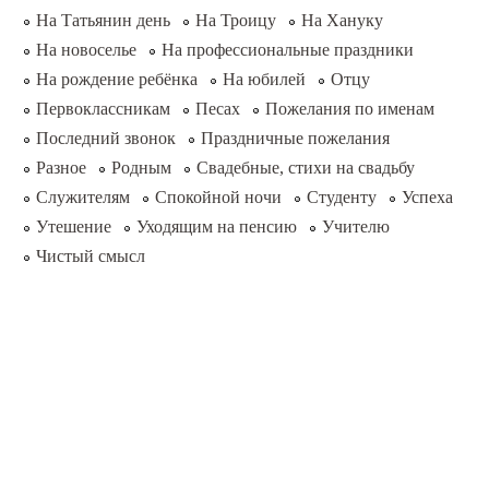
На Татьянин день
На Троицу
На Хануку
На новоселье
На профессиональные праздники
На рождение ребёнка
На юбилей
Отцу
Первоклассникам
Песах
Пожелания по именам
Последний звонок
Праздничные пожелания
Разное
Родным
Свадебные, стихи на свадьбу
Служителям
Спокойной ночи
Студенту
Успеха
Утешение
Уходящим на пенсию
Учителю
Чистый смысл