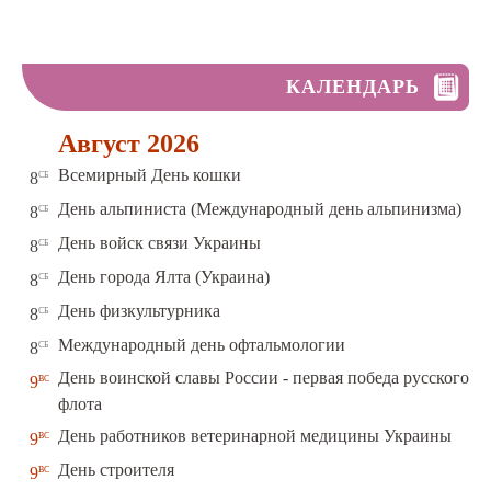
КАЛЕНДАРЬ
Август 2026
сб
Всемирный День кошки
8
сб
День альпиниста (Международный день альпинизма)
8
сб
День войск связи Украины
8
сб
День города Ялта (Украина)
8
сб
День физкультурника
8
сб
Международный день офтальмологии
8
День воинской славы России - первая победа русского
вс
9
флота
вс
День работников ветеринарной медицины Украины
9
вс
День строителя
9