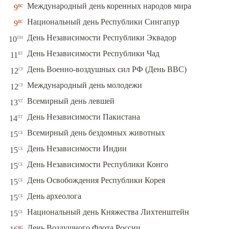
вс
Международный день коренных народов мира
9
вс
Национальный день Республики Сингапур
9
пн
День Независимости Республики Эквадор
10
вт
День Независимости Республики Чад
11
ср
День Военно-воздушных сил РФ (День ВВС)
12
ср
Международный день молодежи
12
чт
Всемирный день левшей
13
пт
День Независимости Пакистана
14
сб
Всемирный день бездомных животных
15
сб
День Независимости Индии
15
сб
День Независимости Республики Конго
15
сб
День Освобождения Республики Корея
15
сб
День археолога
15
сб
Национальный день Княжества Лихтенштейн
15
вс
День Воздушного Флота России