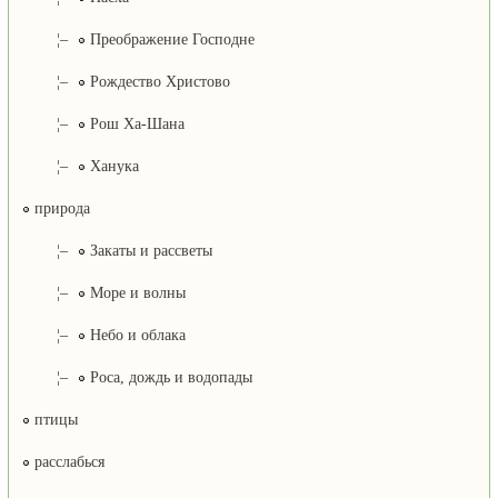
¦–
Преображение Господне
¦–
Рождество Христово
¦–
Рош Ха-Шана
¦–
Ханука
природа
¦–
Закаты и рассветы
¦–
Море и волны
¦–
Небо и облака
¦–
Роса, дождь и водопады
птицы
расслабься