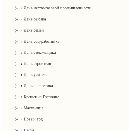
¦–
День нефте-газовой промышленности
¦–
День рыбака
¦–
День семьи
¦–
День соц-работника
¦–
День стекольщика
¦–
День строителя
¦–
День учителя
¦–
День энергетика
¦–
Крещение Господне
¦–
Масленица
¦–
Новый год
¦–
Пасха