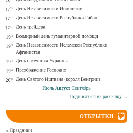
16
пн
День Независимости Индонезии
17
пн
День Независимости Республики Габон
17
пн
День трейдера
17
ср
Всемирный день гуманитарной помощи
19
День Независимости Исламской Республики
ср
19
Афганистан
ср
День пасечника Украины
19
ср
Преображение Господне
19
чт
День Святого Иштвана (короля Венгрии)
20
←
Июль
Август
Сентябрь
→
Подписаться на рассылку
→
ОТКРЫТКИ
Праздники