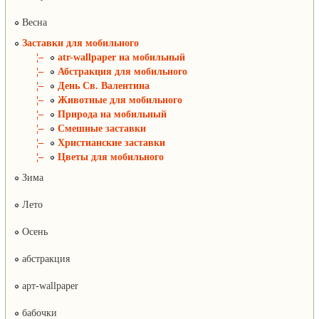
Весна
Заставки для мобильного
¦–
atr-wallpaper на мобильный
¦–
Абстракция для мобильного
¦–
День Св. Валентина
¦–
Животные для мобильного
¦–
Природа на мобильный
¦–
Смешные заставки
¦–
Христианские заставки
¦–
Цветы для мобильного
Зима
Лето
Осень
абстракция
арт-wallpaper
бабочки