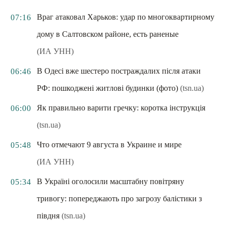
Враг атаковал Харьков: удар по многоквартирному
07:16
дому в Салтовском районе, есть раненые
(ИА УНН)
В Одесі вже шестеро постраждалих після атаки
06:46
РФ: пошкоджені житлові будинки (фото)
(tsn.ua)
Як правильно варити гречку: коротка інструкція
06:00
(tsn.ua)
Что отмечают 9 августа в Украине и мире
05:48
(ИА УНН)
В Україні оголосили масштабну повітряну
05:34
тривогу: попереджають про загрозу балістики з
півдня
(tsn.ua)