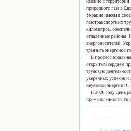
именно с территории
природного газа в Ев
Украина имеем в сво
газотранспортных тру
километров, обеспечи
отдалённые районы. П
энергоносителей, Укр
транзита энергоносит
В профессиональны
открытым сердцем при
трудовую деятельност
уверенных успехов и 
неуёмной энергии! С 
В 2026 году День р
промышленности Укра
День работников