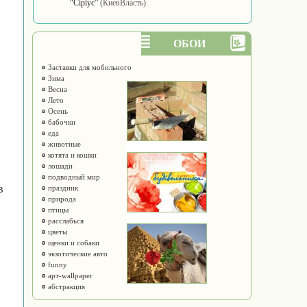
“Сіріус”
(КиевВласть)
ОБОИ
Заставки для мобильного
Зима
Весна
Лето
Осень
бабочки
еда
животные
котята и кошки
лошади
подводный мир
в
праздник
природа
птицы
расслабься
цветы
щенки и собаки
экзотические авто
funny
арт-wallpaper
абстракция