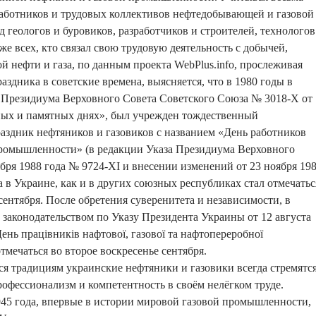
работников и трудовых коллективов нефтедобывающей и газовой
д геологов и буровиков, разработчиков и строителей, технологов
же всех, кто связал свою трудовую деятельность с добычей,
й нефти и газа, по данным проекта WebPlus.info, прослеживая
здника в советские времена, выясняется, что в 1980 годы в
 Президиума Верховного Совета Советского Союза № 3018-Х от 
ных и памятных днях», был учрежден тождественный
здник нефтяников и газовиков с названием «День работников
промышленности» (в редакции Указа Президиума Верховного
бря 1988 года № 9724-XI и внесении изменений от 23 ноября 19
а в Украине, как и в других союзных республиках стал отмечатьс
сентября. После обретения суверенитета и независимости, в
 законодательством по Указу Президента Украины от 12 августа
ень працівників нафтової, газової та нафтопереробної
тмечаться во второе воскресенье сентября.
 традициям украинские нефтяники и газовики всегда стремятс
офессионализм и компетентность в своём нелёгком труде.
945 года, впервые в истории мировой газовой промышленности,