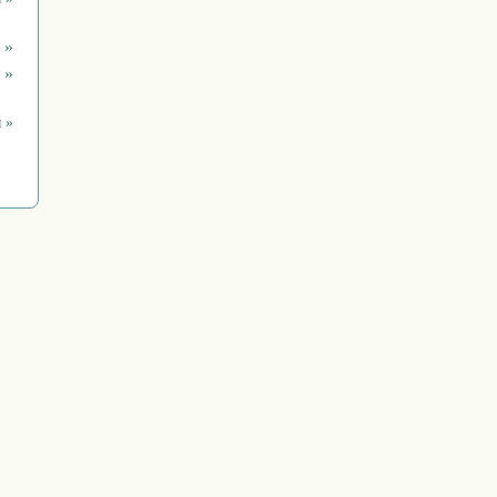
 »
 »
 »