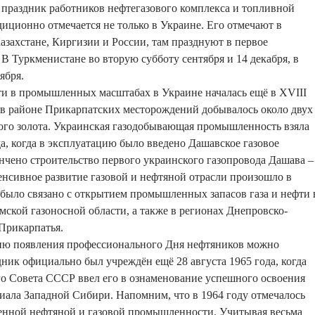
праздник работников нефтегазового комплекса и топливной
ционно отмечается не только в Украине. Его отмечают в
азахстане, Киргизии и России, там празднуют в первое
 В Туркменистане во вторую субботу сентября и 14 декабря, в
ября.
и в промышленных масштабах в Украине началась ещё в XVIII
у в районе Прикарпатских месторождений добывалось около двух
ого золота. Украинская газодобывающая промышленность взяла
да, когда в эксплуатацию было введено Дашавское газовое
нчено строительство первого украинского газопровода Дашава –
нсивное развитие газовой и нефтяной отрасли произошло в
было связано с открытием промышленных запасов газа и нефти 
кой газоносной области, а также в регионах Днепровско-
Прикарпатья.
рию появления профессионального Дня нефтяников можно
дник официально был учреждён ещё 28 августа 1965 года, когда
о Совета СССР ввел его в ознаменование успешного освоения
иала Западной Сибири. Напомним, что в 1964 году отмечалось
венной нефтяной и газовой промышленности. Учитывая весьма