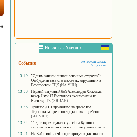
ей
Новости - Украина
все новости раздела
События
Все разделы
13:49
"Одним кликом лишали законных отсрочек":
Омбудсмен заявил о массовых нарушениях в
Береговском ТЦК
(ИА УНН)
13:38
Первый титульный бой Александра Хижняка:
вечер Usyk 17 Promotions эксклюзивно на
Киевстар ТВ
(УНИАН)
13:35
Тройное ДТП произошло на трассе под
Тернополем, среди пострадавших — ребенок
(ИА УНН)
13:24
11 днів переховувався у лісі: на Буковині
затримали чоловіка, який стріляв у копів
(tsn.ua)
13:01
На Київщині вночі згорів притулок для тварин