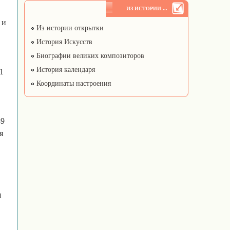
ИЗ ИСТОРИИ ...
 и
Из истории открытки
История Искусств
Биографии великих композиторов
История календаря
1
Координаты настроения
89
я
я