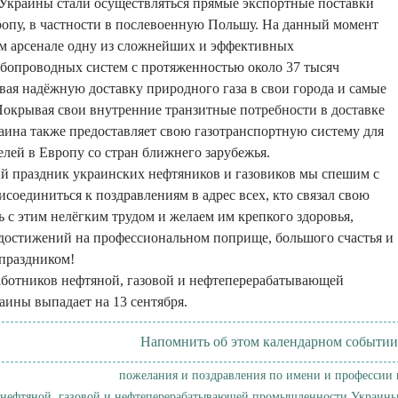
 Украины стали осуществляться прямые экспортные поставки
ропу, в частности в послевоенную Польшу. На данный момент
ём арсенале одну из сложнейших и эффективных
бопроводных систем с протяженностью около 37 тысяч
вая надёжную доставку природного газа в свои города и самые
окрывая свои внутренние транзитные потребности в доставке
аина также предоставляет свою газотранспортную систему для
елей в Европу со стран ближнего зарубежья.
й праздник украинских нефтяников и газовиков мы спешим с
соединиться к поздравлениям в адрес всех, кто связал свою
ь с этим нелёгким трудом и желаем им крепкого здоровья,
достижений на профессиональном поприще, большого счастья и
праздником!
аботников нефтяной, газовой и нефтеперерабатывающей
ины выпадает на 13 сентября.
Напомнить об этом календарном событии
пожелания и поздравления по имени и профессии 
 нефтяной, газовой и нефтеперерабатывающей промышленности Украины