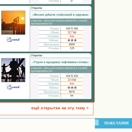
Отсылок:
37
Открытка
«Желаем добычи стабильной и здоровья»
открытки «День работников нефтяной и газовой
промышленности»
Размер:
450 Х 360
Объем:
22.7 kb
Отправка:
free
Рейтинг:
Просмотров:
8999
Отсылок:
229
Открытка
«Утром к празднику нефтяники готовы»
открытки «День работников нефтяной и газовой
промышленности»
Размер:
450 Х 350
Объем:
22.4 kb
Отправка:
free
Рейтинг:
Просмотров:
9076
Отсылок:
94
ещё открытки на эту тему »
ПОЖЕЛАНИЯ