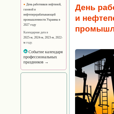
День работников нефтяной,
День раб
газовой и
нефтеперерабатывающей
и нефте
промышленности Украины в
2027 году
промышл
Календарная дата в
2025-м
,
2024-м
,
2023-м
,
2022-
м
году.
Событие календаря
профессиональных
праздников →