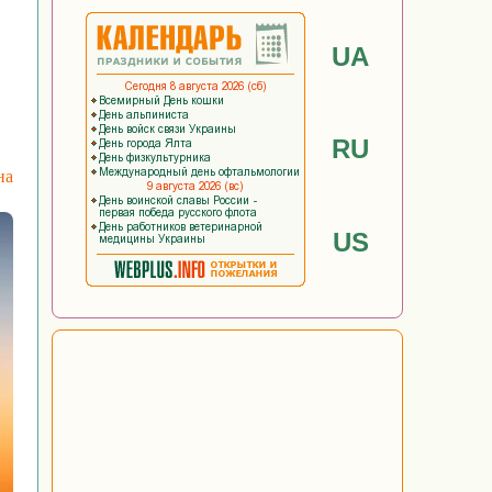
UA
RU
на
US