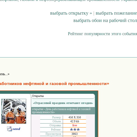
выбрать открытку »
|
выбрать пожелание
выбрать обои на рабочий стол
Рейтинг популярности этого события
ень...»
аботников нефтяной и газовой промышленности»
Открытка
«Отраслевой праздник отмечают сегодня»
открытки «День работников нефтяной и газовой
промышленности»
Размер:
450 Х 350
Объем:
42.9 kb
Отправка:
free
Рейтинг:
Просмотров:
3863