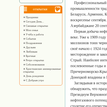
Профессиональный 
промышленности тради
ОТКРЫТКИ
Беларуси, Армении, К
Праздники
воскресенье сентября.
Сегодня День...
Азербайджане 20 сент
Смешные открытки
Моя семья
Первая добыча нефт
Учёба и работа
веке. Уже к 1909 год
События
миллионов тонн черн
Поздравления
Друзьям
своё начало с 1924 го
Любимым
месторождение и зако
Брачные
Стрый. Наиболее инте
Ретро открытки
Соболезнования
послевоенные годы и 
Христианские анимированные
Причерноморско-Крымс
открытки
День рождения
Донецкой впадины и 
С Добрым утро
Заглядывая в исто
обнаружить, что праз
Президиум Верховног
нефтегазового потенц
столетие его отечест