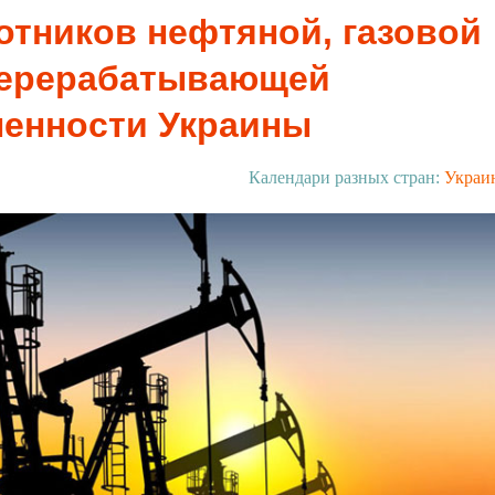
отников нефтяной, газовой
перерабатывающей
енности Украины
Календари разных стран:
Украи