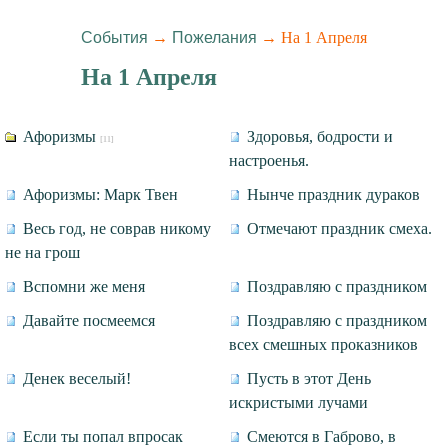
События
→
Пожелания
→ На 1 Апреля
На 1 Апреля
Афоризмы
Здоровья, бодрости и
[11]
настроенья.
Афоризмы: Марк Твен
Нынче праздник дураков
Весь год, не соврав никому
Отмечают праздник смеха.
не на грош
Вспомни же меня
Поздравляю с праздником
Давайте посмеемся
Поздравляю с праздником
всех смешных проказников
Денек веселый!
Пусть в этот День
искристыми лучами
Если ты попал впросак
Смеются в Габрово, в