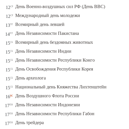
ср
День Военно-воздушных сил РФ (День ВВС)
12
ср
Международный день молодежи
12
чт
Всемирный день левшей
13
пт
День Независимости Пакистана
14
сб
Всемирный день бездомных животных
15
сб
День Независимости Индии
15
сб
День Независимости Республики Конго
15
сб
День Освобождения Республики Корея
15
сб
День археолога
15
сб
Национальный день Княжества Лихтенштейн
15
вс
День Воздушного Флота России
16
пн
День Независимости Индонезии
17
пн
День Независимости Республики Габон
17
пн
День трейдера
17