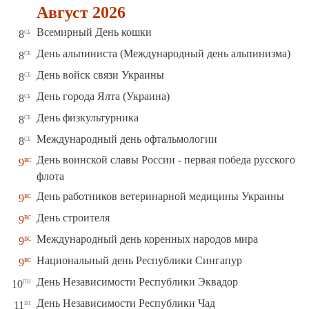
Август 2026
сб
Всемирный День кошки
8
сб
День альпиниста (Международный день альпинизма)
8
сб
День войск связи Украины
8
сб
День города Ялта (Украина)
8
сб
День физкультурника
8
сб
Международный день офтальмологии
8
День воинской славы России - первая победа русского
вс
9
флота
вс
День работников ветеринарной медицины Украины
9
вс
День строителя
9
вс
Международный день коренных народов мира
9
вс
Национальный день Республики Сингапур
9
пн
День Независимости Республики Эквадор
10
вт
День Независимости Республики Чад
11