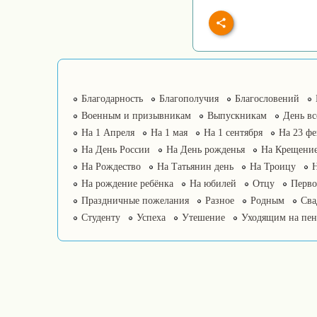
Благодарность
Благополучия
Благословений
Военным и призывникам
Выпускникам
День в
На 1 Апреля
На 1 мая
На 1 сентября
На 23 фе
На День России
На День рожденья
На Крещение
На Рождество
На Татьянин день
На Троицу
На рождение ребёнка
На юбилей
Отцу
Перво
Праздничные пожелания
Разное
Родным
Сва
Студенту
Успеха
Утешение
Уходящим на пе