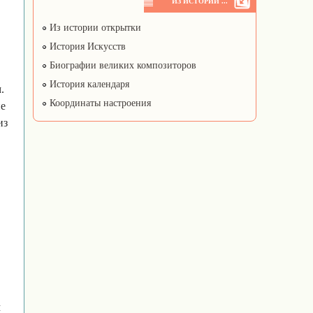
ИЗ ИСТОРИИ ...
Из истории открытки
История Искусств
Биографии великих композиторов
История календаря
.
Координаты настроения
ие
из
м