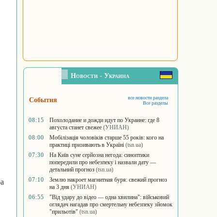
Новости - Украина
все новости раздела
События
Все разделы
08:15
Похолодание и дожди идут по Украине: где 8
августа станет свежее
(УНИАН)
08:00
Мобілізація чоловіків старше 55 років: кого на
практиці призивають в Україні
(tsn.ua)
07:30
На Київ суне серйозна негода: синоптики
попередили про небезпеку і назвали дату —
детальний прогноз
(tsn.ua)
07:10
Землю накроет магнитная буря: свежий прогноз
ра
на 3 дня
(УНИАН)
06:55
"Від удару до відео — одна хвилина": військовий
оглядач нагадав про смертельну небезпеку зйомок
"прильотів"
(tsn.ua)