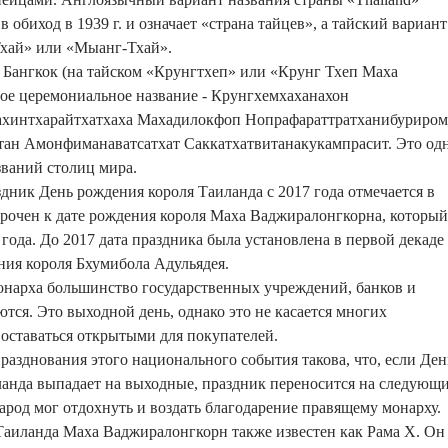
в обиход в 1939 г. и означает «страна тайцев», а тайский вариант
Тхай» или «Мыанг-Тхай».
 Бангкок (на тайском «Крунгтхеп» или «Крунг Тхеп Маха
ное церемониальное название - Крунгхемхаханахон
хинтхарайтхатхаха Махадилокфоп Нопрафараттратханибуриром
тан Амонфиманаватсатхат Саккатхатвитанакукампрасит. Это од
ваний столиц мира.
ник День рождения короля Таиланда с 2017 года отмечается в
рочен к дате рождения короля Маха Ваджиралонгкорна, который
года. До 2017 дата праздника была установлена в первой декаде
ения короля Бхумибола Адульядея.
онарха большинство государственных учреждений, банков и
тся. Это выходной день, однако это не касается многих
 оставаться открытыми для покупателей.
разднования этого национального события такова, что, если Ден
анда выпадает на выходные, праздник переносится на следующ
арод мог отдохнуть и воздать благодарение правящему монарху.
аиланда Маха Ваджиралонгкорн также известен как Рама X. Он