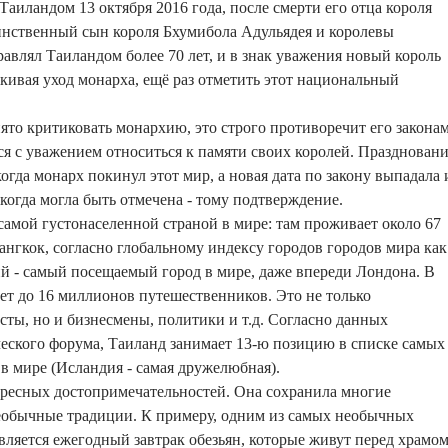
Таиландом 13 октября 2016 года, после смерти его отца короля
инственный сын короля Бхумибола Адульядея и королевы
равлял Таиландом более 70 лет, и в знак уважения новый король
акивая уход монарха, ещё раз отметить этот национальный
ято критиковать монархию, это строго противоречит его законам
ся с уважением относиться к памяти своих королей. Празднован
гда монарх покинул этот мир, а новая дата по закону выпадала 
 когда могла быть отмечена - тому подтверждение.
 самой густонаселенной страной в мире: там проживает около 67
ангкок, согласно глобальному индексу городов городов мира как
й - самый посещаемый город в мире, даже впереди Лондона. В
ет до 16 миллионов путешественников. Это не только
ты, но и бизнесмены, политики и т.д. Согласно данных
еского форума, Таиланд занимает 13-ю позицию в списке самых
в мире (Исландия - самая дружелюбная).
ересных достопримечательностей. Она сохранила многие
необычные традиции. К примеру, одним из самых необычных
является ежегодный завтрак обезьян, которые живут перед храмо