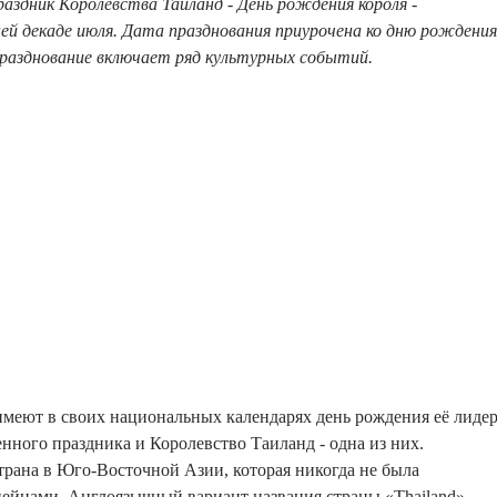
аздник Королевства Таиланд - День рождения короля -
ей декаде июля. Дата празднования приурочена ко дню рождения
разднование включает ряд культурных событий.
меют в своих национальных календарях день рождения её лиде
енного праздника и Королевство Таиланд - одна из них.
трана в Юго-Восточной Азии, которая никогда не была
ейцами. Англоязычный вариант названия страны «Thailand»