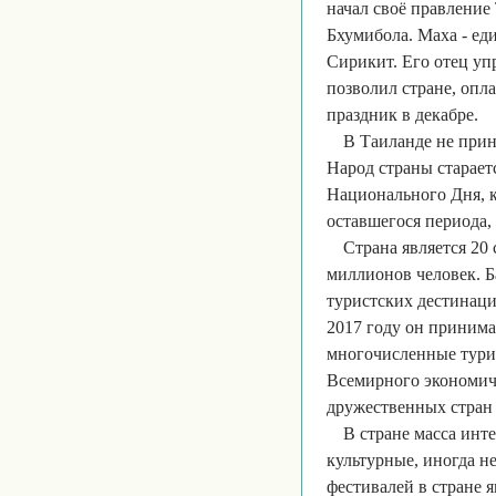
начал своё правление 
Бхумибола. Маха - ед
Сирикит. Его отец уп
позволил стране, опл
праздник в декабре.
В Таиланде не прин
Народ страны старает
Национального Дня, ко
оставшегося периода,
Страна является 20
миллионов человек. Б
туристских дестинаци
2017 году он принима
многочисленные турис
Всемирного экономич
дружественных стран 
В стране масса инт
культурные, иногда 
фестивалей в стране 