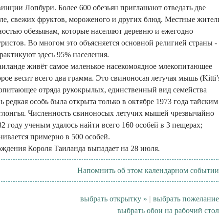
инции Лопбури. Более 600 обезьян приглашают отведать две
ле, свежих фруктов, мороженого и других блюд. Местные жител
ностью обезьянам, которые населяют деревню и ежегодно
ристов. Во многом это объясняется основной религией страны -
рактикуют здесь 95% населения.
аиланде живёт самое маленькое насекомоядное млекопитающее
рое весит всего два грамма. Это свиноносая летучая мышь (Kitti’
копитающее отряда рукокрылых, единственный вид семейства
ь редкая особь была открыта только в октябре 1973 года тайским
глонгья. Численность свиноносых летучих мышей чрезвычайно
82 году ученым удалось найти всего 160 особей в 3 пещерах;
нивается примерно в 500 особей.
ождения Короля Таиланда выпадает на 28 июля.
Напомнить об этом календарном событии
выбрать открытку »
|
выбрать пожелание
выбрать обои на рабочий стол