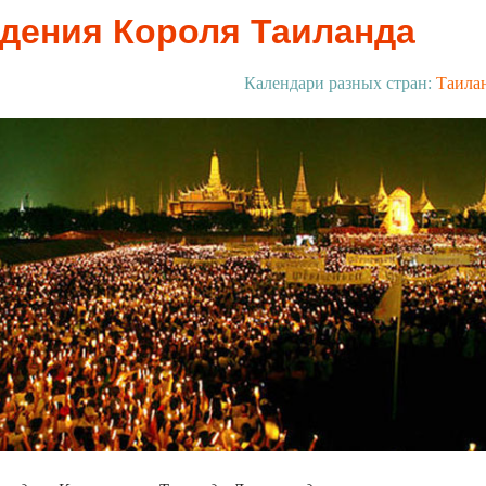
дения Короля Таиланда
Календари разных стран:
Таила