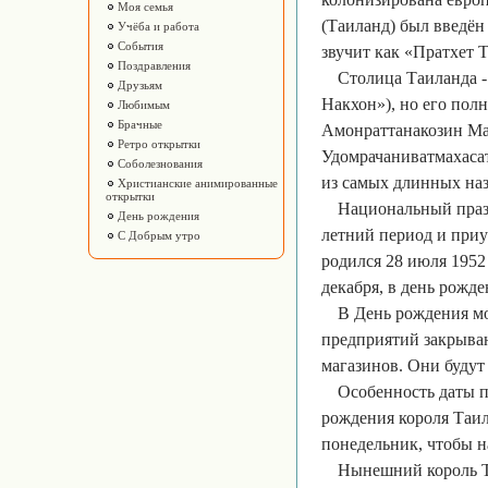
Моя семья
(Таиланд) был введён 
Учёба и работа
События
звучит как «Пратхет 
Поздравления
Столица Таиланда -
Друзьям
Накхон»), но его пол
Любимым
Брачные
Амонраттанакозин Ма
Ретро открытки
Удомрачаниватмахаса
Соболезнования
из самых длинных наз
Христианские анимированные
открытки
Национальный празд
День рождения
летний период и приу
С Добрым утро
родился 28 июля 1952 
декабря, в день рожд
В День рождения м
предприятий закрываю
магазинов. Они будут
Особенность даты п
рождения короля Таил
понедельник, чтобы н
Нынешний король Т