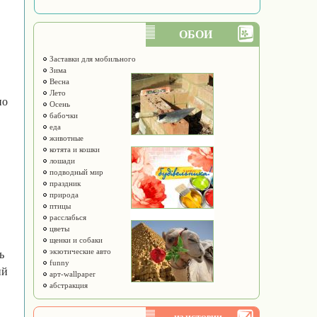
ОБОИ
Заставки для мобильного
Зима
Весна
Лето
но
Осень
бабочки
еда
животные
котята и кошки
лошади
подводный мир
праздник
природа
птицы
расслабься
цветы
щенки и собаки
экзотические авто
ь
funny
ий
арт-wallpaper
абстракция