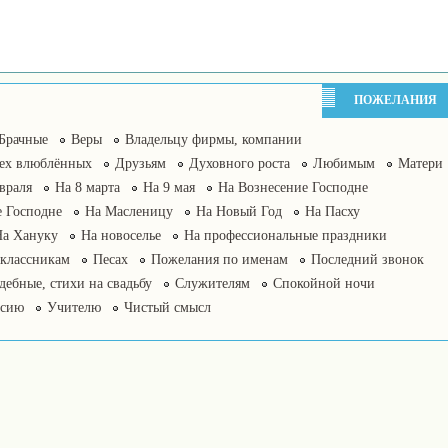
ПОЖЕЛАНИЯ
Брачные
Веры
Владельцу фирмы, компании
сех влюблённых
Друзьям
Духовного роста
Любимым
Матери
враля
На 8 марта
На 9 мая
На Вознесение Господне
 Господне
На Масленицу
На Новый Год
На Пасху
На Хануку
На новоселье
На профессиональные праздники
классникам
Песах
Пожелания по именам
Последний звонок
дебные, стихи на свадьбу
Служителям
Спокойной ночи
нсию
Учителю
Чистый смысл