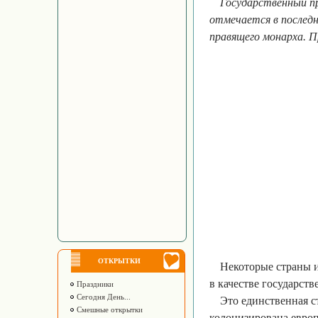
Государственный пр
отмечается в последн
правящего монарха. П
ОТКРЫТКИ
Некоторые страны и
в качестве государств
Праздники
Сегодня День...
Это единственная с
Смешные открытки
колонизирована европ