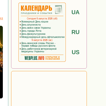
UA
нд
RU
US