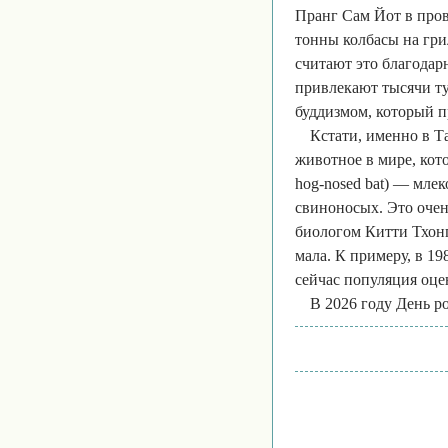
Пранг Сам Йот в пров
тонны колбасы на гри
считают это благодар
привлекают тысячи ту
буддизмом, который п
Кстати, именно в Т
животное в мире, кото
hog-nosed bat) — мле
свиноносых. Это очен
биологом Китти Тхон
мала. К примеру, в 19
сейчас популяция оце
В 2026 году День р