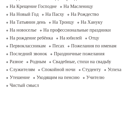
На Крещение Господне
На Масленицу
На Новый Год
На Пасху
На Рождество
На Татьянин день
На Троицу
На Хануку
На новоселье
На профессиональные праздники
На рождение ребёнка
На юбилей
Отцу
Первоклассникам
Песах
Пожелания по именам
Последний звонок
Праздничные пожелания
Разное
Родным
Свадебные, стихи на свадьбу
Служителям
Спокойной ночи
Студенту
Успеха
Утешение
Уходящим на пенсию
Учителю
Чистый смысл