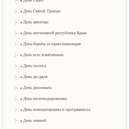
¦–
День Радио
¦–
День Святой Троицы
¦–
День авиатора
¦–
День автономной республики Крым
¦–
День борьбы за права инвалидов
¦–
День всех влюблённых
¦–
День геолога
¦–
День ди-джея
¦–
День дипломата
¦–
День железнодорожника
¦–
День компьютерщика и программиста
¦–
День левшей