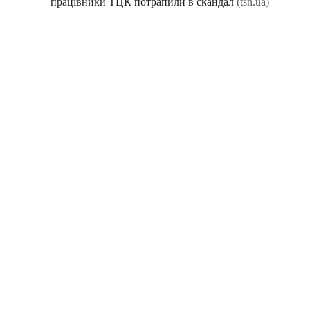
працівники ТЦК потрапили в скандал
(tsn.ua)