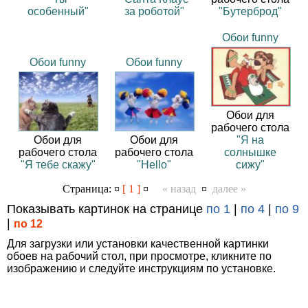
особенный"
за роботой"
"Бутерброд"
Обои funny
Обои funny
Обои funny
Обои для
рабочего стола
Обои для
Обои для
"Я на
рабочего стола
рабочего стола
солнышке
"Я тебе скажу"
"Hello"
сижу"
Страница: ¤
[ 1 ]
¤
« назад
¤
далее »
Показывать картинок на странице
по 1
|
по 4
|
по 9
|
по 12
Для загрузки или установки качественной картинки
обоев на рабочий стол, при просмотре, кликните по
изображению и следуйте инструкциям по установке.