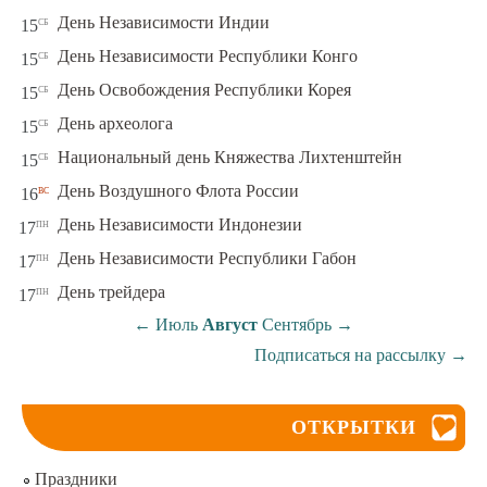
сб
День Независимости Индии
15
сб
День Независимости Республики Конго
15
сб
День Освобождения Республики Корея
15
сб
День археолога
15
сб
Национальный день Княжества Лихтенштейн
15
вс
День Воздушного Флота России
16
пн
День Независимости Индонезии
17
пн
День Независимости Республики Габон
17
пн
День трейдера
17
←
Июль
Август
Сентябрь
→
Подписаться на рассылку
→
ОТКРЫТКИ
Праздники