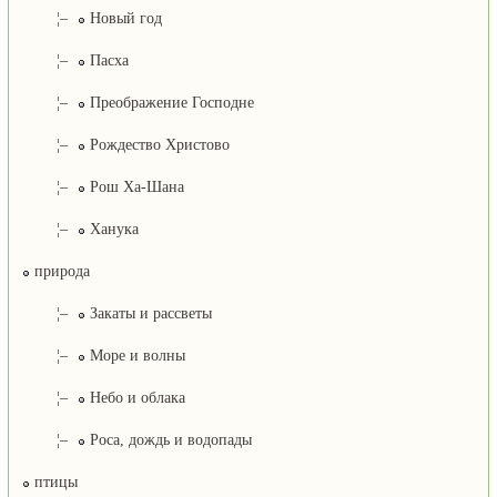
¦–
Новый год
¦–
Пасха
¦–
Преображение Господне
¦–
Рождество Христово
¦–
Рош Ха-Шана
¦–
Ханука
природа
¦–
Закаты и рассветы
¦–
Море и волны
¦–
Небо и облака
¦–
Роса, дождь и водопады
птицы