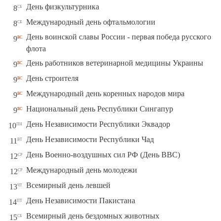
сб
День физкультурника
8
сб
Международный день офтальмологии
8
День воинской славы России - первая победа русского
вс
9
флота
вс
День работников ветеринарной медицины Украины
9
вс
День строителя
9
вс
Международный день коренных народов мира
9
вс
Национальный день Республики Сингапур
9
пн
День Независимости Республики Эквадор
10
вт
День Независимости Республики Чад
11
ср
День Военно-воздушных сил РФ (День ВВС)
12
ср
Международный день молодежи
12
чт
Всемирный день левшей
13
пт
День Независимости Пакистана
14
сб
Всемирный день бездомных животных
15