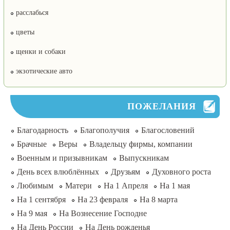
расслабься
цветы
щенки и собаки
экзотические авто
ПОЖЕЛАНИЯ
Благодарность
Благополучия
Благословений
Брачные
Веры
Владельцу фирмы, компании
Военным и призывникам
Выпускникам
День всех влюблённых
Друзьям
Духовного роста
Любимым
Матери
На 1 Апреля
На 1 мая
На 1 сентября
На 23 февраля
На 8 марта
На 9 мая
На Вознесение Господне
На День России
На День рожденья