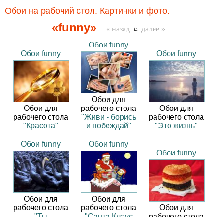
Обои на рабочий стол. Картинки и фото.
«funny»
« назад
¤
далее »
Обои funny
Обои funny
Обои funny
Обои для
Обои для
рабочего стола
Обои для
рабочего стола
"Живи - борись
рабочего стола
"Красота"
и побеждай"
"Это жизнь"
Обои funny
Обои funny
Обои funny
Обои для
Обои для
рабочего стола
рабочего стола
Обои для
"Ты
"Санта Клаус
рабочего стола