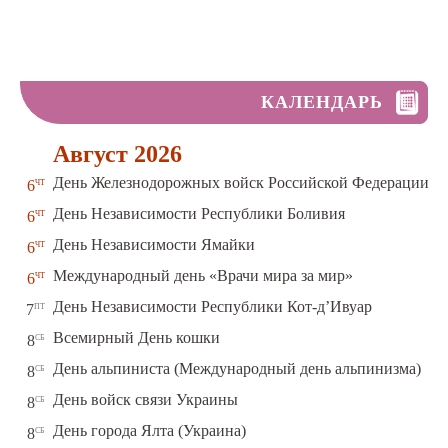
КАЛЕНДАРЬ
Август 2026
чт
День Железнодорожных войск Российской Федерации
6
чт
День Независимости Республики Боливия
6
чт
День Независимости Ямайки
6
чт
Международный день «Врачи мира за мир»
6
пт
День Независимости Республики Кот-д’Ивуар
7
сб
Всемирный День кошки
8
сб
День альпиниста (Международный день альпинизма)
8
сб
День войск связи Украины
8
сб
День города Ялта (Украина)
8