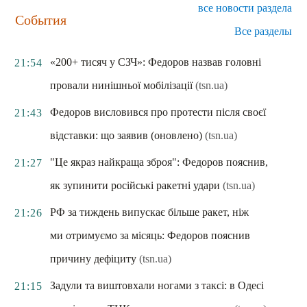
все новости раздела
События
Все разделы
«200+ тисяч у СЗЧ»: Федоров назвав головні
21:54
провали нинішньої мобілізації
(tsn.ua)
Федоров висловився про протести після своєї
21:43
відставки: що заявив (оновлено)
(tsn.ua)
"Це якраз найкраща зброя": Федоров пояснив,
21:27
як зупинити російські ракетні удари
(tsn.ua)
РФ за тиждень випускає більше ракет, ніж
21:26
ми отримуємо за місяць: Федоров пояснив
причину дефіциту
(tsn.ua)
Задули та виштовхали ногами з таксі: в Одесі
21:15