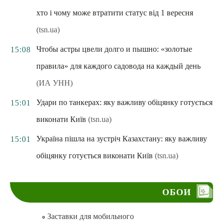
хто і чому може втратити статус від 1 вересня
(tsn.ua)
Чтобы астры цвели долго и пышно: «золотые
15:08
правила» для каждого садовода на каждый день
(ИА УНН)
Удари по танкерах: яку важливу обіцянку готується
15:01
виконати Київ
(tsn.ua)
Україна пішла на зустріч Казахстану: яку важливу
15:01
обіцянку готується виконати Київ
(tsn.ua)
ОБОИ
Заставки для мобильного