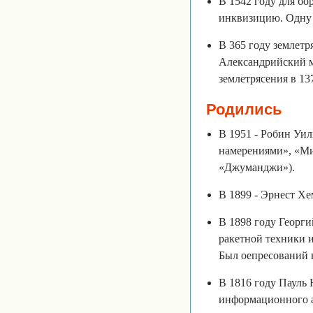
В 1542 году для бо
инквизицию. Одну 
В 365 году землетр
Александрийский ма
землетрясения в 137
Родились
В 1951 - Робин Уил
намерениями», «Ми
«Джуманджи»).
В 1899 - Эрнест Хе
В 1898 году Георг
ракетной техники 
Был оепресований в
В 1816 году Пауль 
информационного аг