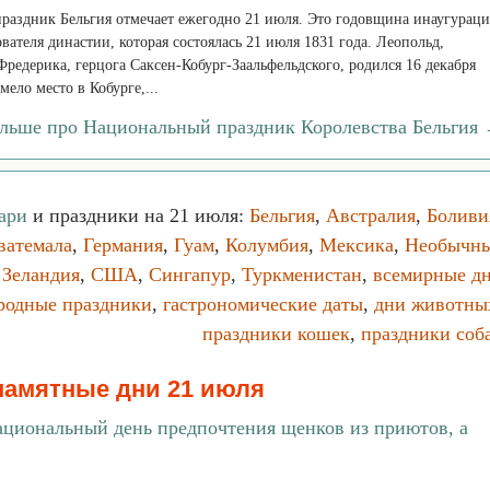
праздник Бельгия отмечает ежегодно 21 июля. Это годовщина инаугурац
вателя династии, которая состоялась 21 июля 1831 года. Леопольд,
едерика, герцога Саксен-Кобург-Заальфельдского, родился 16 декабря
мело место в Кобурге,...
ольше про Национальный праздник Королевства Бельгия
ари
и праздники на 21 июля:
Бельгия
,
Австралия
,
Боливи
ватемала
,
Германия
,
Гуам
,
Колумбия
,
Мексика
,
Необычн
 Зеландия
,
США
,
Сингапур
,
Туркменистан
,
всемирные д
родные праздники
,
гастрономические даты
,
дни животны
праздники кошек
,
праздники соб
памятные дни 21 июля
циональный день предпочтения щенков из приютов, а