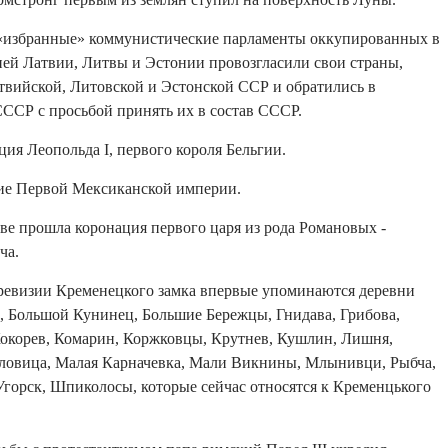
 «избранные» коммунистические парламенты оккупированных в
ей Латвии, Литвы и Эстонии провозгласили свои страны,
атвийской, Литовской и Эстонской ССР и обратились в
ССР с просьбой принять их в состав СССР.
ция Леопольда I, первого короля Бельгии.
ние Первой Мексиканской империи.
ве прошла коронация первого царя из рода Романовых -
ча.
е ревизии Кременецкого замка впервые упоминаются деревни
а, Большой Кунинец, Большие Бережцы, Гнидава, Грибова,
Кокорев, Комарин, Коржковцы, Крутнев, Кушлин, Лишня,
овица, Малая Карначевка, Мали Викнины, Млынивци, Рыбча,
Угорск, Шпиколосы, которые сейчас относятся к Кременцького