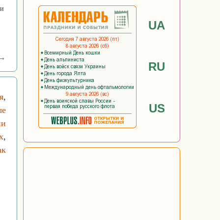
ии
UA
 →
RU
я
,
US
ые
ни
х
,
ак