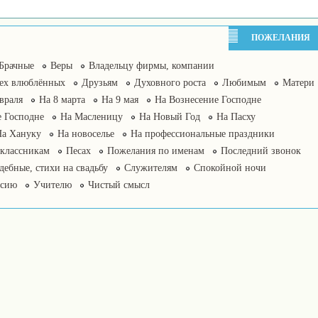
ПОЖЕЛАНИЯ
Брачные
Веры
Владельцу фирмы, компании
сех влюблённых
Друзьям
Духовного роста
Любимым
Матери
враля
На 8 марта
На 9 мая
На Вознесение Господне
 Господне
На Масленицу
На Новый Год
На Пасху
На Хануку
На новоселье
На профессиональные праздники
классникам
Песах
Пожелания по именам
Последний звонок
дебные, стихи на свадьбу
Служителям
Спокойной ночи
нсию
Учителю
Чистый смысл