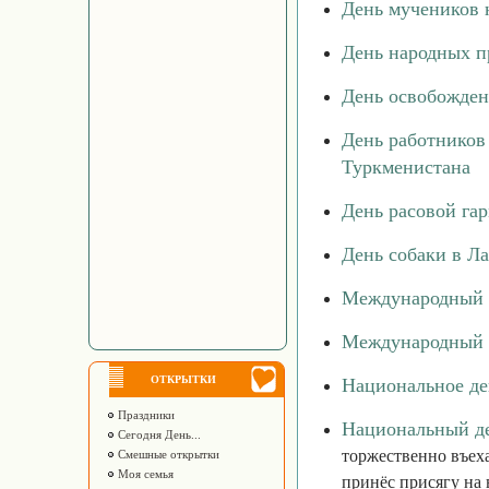
День мучеников 
День народных 
День освобожден
День работников
Туркменистана
День расовой га
День собаки в Л
Международный 
Международный 
ОТКРЫТКИ
Национальное д
Праздники
Национальный де
Сегодня День...
торжественно въеха
Смешные открытки
Моя семья
принёс присягу на 