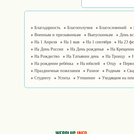
Благодарность
Благополучия
Благословений
Военным и призывникам
Выпускникам
День в
На 1 Апреля
На 1 мая
На 1 сентября
На 23 фе
На День России
На День рожденья
На Крещение
На Рождество
На Татьянин день
На Троицу
На рождение ребёнка
На юбилей
Отцу
Перво
Праздничные пожелания
Разное
Родным
Сва
Студенту
Успеха
Утешение
Уходящим на пе