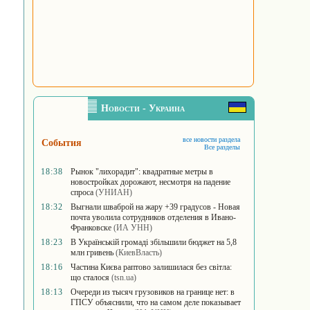
Новости - Украина
все новости раздела
События
Все разделы
18:38
Рынок "лихорадит": квадратные метры в
новостройках дорожают, несмотря на падение
спроса
(УНИАН)
18:32
Выгнали шваброй на жару +39 градусов - Новая
почта уволила сотрудников отделения в Ивано-
Франковске
(ИА УНН)
18:23
В Українській громаді збільшили бюджет на 5,8
млн гривень
(КиевВласть)
18:16
Частина Києва раптово залишилася без світла:
що сталося
(tsn.ua)
18:13
Очереди из тысяч грузовиков на границе нет: в
ГПСУ объяснили, что на самом деле показывает