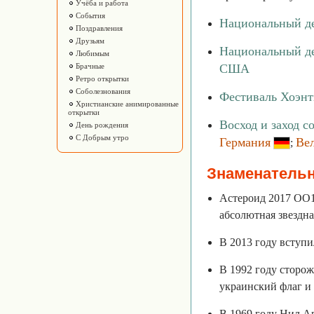
Учёба и работа
События
Национальный де
Поздравления
Друзьям
Национальный де
Любимым
Брачные
США
Ретро открытки
Соболезнования
Фестиваль Хоэнт
Христианские анимированные
открытки
Восход и заход с
День рождения
С Добрым утро
Германия
Ве
;
Знаменатель
Астероид 2017 OO1 
абсолютная звездна
В 2013 году вступи
В 1992 году сторо
украинский флаг и
В 1969 году Нил А