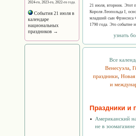
2024-го
,
2023-го
,
2022-го
года.
21 июля, вторник. Этот 
Короля Леопольда I, осно
События 21 июля в
младший сын Фрэнсиса Фр
календаре
1790 года. Это событие и
национальных
праздников →
узнать б
Все календ
Венесуэла
,
Г
праздники
,
Новая
и междуна
Праздники и 
Американский на
не в зоомагазине