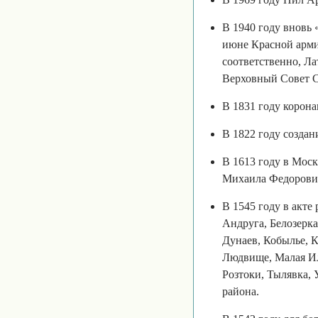
В 1940 году вновь
июне Красной арми
соответственно, Л
Верховный Совет С
В 1831 году корона
В 1822 году созда
В 1613 году в Моск
Михаила Федорови
В 1545 году в акт
Андруга, Белозерк
Дунаев, Кобылье, 
Людвище, Малая Ил
Розтоки, Тылявка, 
района.