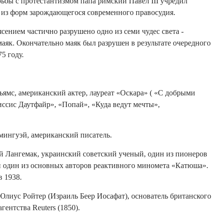
рьбы с протестантизмом папа римский Павел III учредил
из форм зарождающегося современного правосудия.
ясением частично разрушено одно из семи чудес света -
як. Окончательно маяк был разрушен в результате очередного
5 году.
ьямс, американский актер, лауреат «Оскара» ( «С добрыми
ссис Даутфайр», «Попай», «Куда ведут мечты»,
мингуэй, американский писатель.
ий Лангемак, украинский советский ученый, один из пионеров
и один из основных авторов реактивного миномета «Катюша».
 1938.
Юлиус Ройтер (Израиль Беер Иосафат), основатель британского
ентства Reuters (1850).