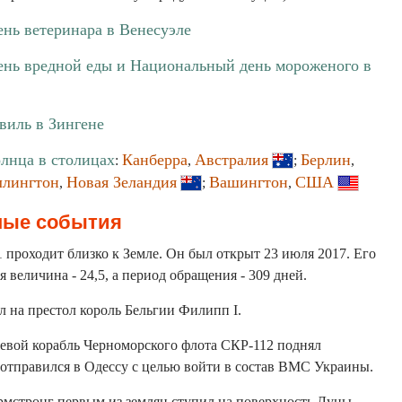
нь ветеринара в Венесуэле
нь вредной еды и Национальный день мороженого в
виль в Зингене
олнца в столицах
Канберра
Австралия
Берлин
:
,
;
,
ллингтон
Новая Зеландия
Вашингтон
США
,
;
,
ные события
проходит близко к Земле. Он был открыт 23 июля 2017. Его
я величина - 24,5, а период обращения - 309 дней.
л на престол король Бельгии Филипп I.
жевой корабль Черноморского флота СКР-112 поднял
 отправился в Одессу с целью войти в состав ВМС Украины.
рмстронг первым из землян ступил на поверхность Луны.