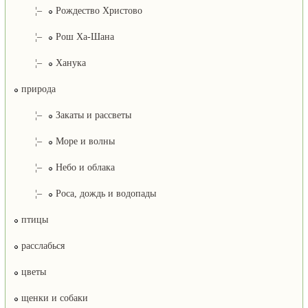
¦–
Рождество Христово
¦–
Рош Ха-Шана
¦–
Ханука
природа
¦–
Закаты и рассветы
¦–
Море и волны
¦–
Небо и облака
¦–
Роса, дождь и водопады
птицы
расслабься
цветы
щенки и собаки