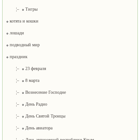
¦–
Тигры
котята и кошки
лошади
подводный мир
праздник
¦–
23 февраля
¦–
8 марта
¦–
Вознесение Господне
¦–
День Радио
¦–
День Святой Троицы
¦–
День авиатора
¦–
День автономной республики Крым