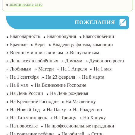
экзотические авто
ПОЖЕЛАНИЯ
Благодарность
Благополучия
Благословений
Брачные
Веры
Владельцу фирмы, компании
Военным и призывникам
Выпускникам
День всех влюблённых
Друзьям
Духовного роста
Любимым
Матери
На 1 Апреля
На 1 мая
На 1 сентября
На 23 февраля
На 8 марта
На 9 мая
На Вознесение Господне
На День России
На День рожденья
На Крещение Господне
На Масленицу
На Новый Год
На Пасху
На Рождество
На Татьянин день
На Троицу
На Хануку
На новоселье
На профессиональные праздники
На рождение ребёнка
На юбилей
Отцу