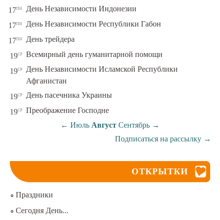
пн
День Независимости Индонезии
17
пн
День Независимости Республики Габон
17
пн
День трейдера
17
ср
Всемирный день гуманитарной помощи
19
День Независимости Исламской Республики
ср
19
Афганистан
ср
День пасечника Украины
19
ср
Преображение Господне
19
←
Июль
Август
Сентябрь
→
Подписаться на рассылку
→
ОТКРЫТКИ
Праздники
Сегодня День...