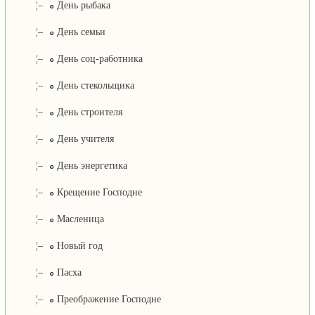
¦–
День рыбака
¦–
День семьи
¦–
День соц-работника
¦–
День стекольщика
¦–
День строителя
¦–
День учителя
¦–
День энергетика
¦–
Крещение Господне
¦–
Масленица
¦–
Новый год
¦–
Пасха
¦–
Преображение Господне