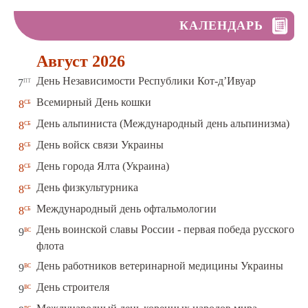
КАЛЕНДАРЬ
Август 2026
пт
День Независимости Республики Кот-д’Ивуар
7
сб
Всемирный День кошки
8
сб
День альпиниста (Международный день альпинизма)
8
сб
День войск связи Украины
8
сб
День города Ялта (Украина)
8
сб
День физкультурника
8
сб
Международный день офтальмологии
8
День воинской славы России - первая победа русского
вс
9
флота
вс
День работников ветеринарной медицины Украины
9
вс
День строителя
9
вс