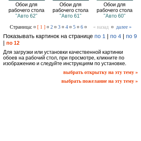
Обои для
Обои для
Обои для
рабочего стола
рабочего стола
рабочего стола
"Авто 62"
"Авто 61"
"Авто 60"
Страница: ¤
[ 1 ]
¤
2
¤
3
¤
4
¤
5
¤
6
¤
« назад
¤
далее »
Показывать картинок на странице
по 1
|
по 4
|
по 9
|
по 12
Для загрузки или установки качественной картинки
обоев на рабочий стол, при просмотре, кликните по
изображению и следуйте инструкциям по установке.
выбрать открытку на эту тему »
выбрать пожелание на эту тему »