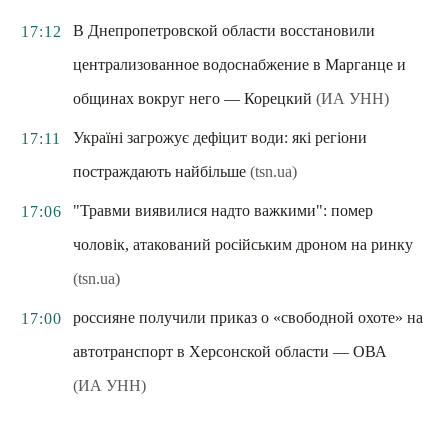
В Днепропетровской области восстановили
17:12
централизованное водоснабжение в Марганце и
общинах вокруг него — Корецкий
(ИА УНН)
Україні загрожує дефіцит води: які регіони
17:11
постраждають найбільше
(tsn.ua)
"Травми виявилися надто важкими": помер
17:06
чоловік, атакований російським дроном на ринку
(tsn.ua)
россияне получили приказ о «свободной охоте» на
17:00
автотранспорт в Херсонской области — ОВА
(ИА УНН)