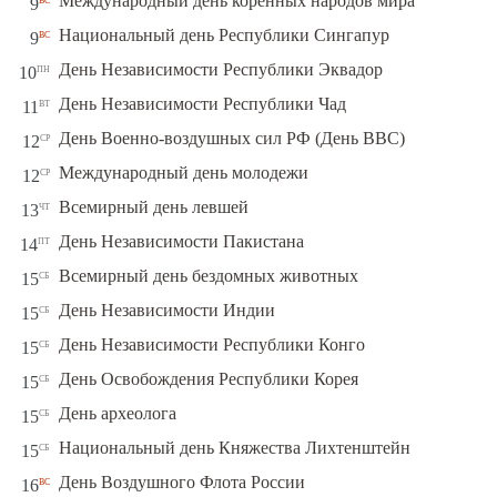
Международный день коренных народов мира
9
вс
Национальный день Республики Сингапур
9
пн
День Независимости Республики Эквадор
10
вт
День Независимости Республики Чад
11
ср
День Военно-воздушных сил РФ (День ВВС)
12
ср
Международный день молодежи
12
чт
Всемирный день левшей
13
пт
День Независимости Пакистана
14
сб
Всемирный день бездомных животных
15
сб
День Независимости Индии
15
сб
День Независимости Республики Конго
15
сб
День Освобождения Республики Корея
15
сб
День археолога
15
сб
Национальный день Княжества Лихтенштейн
15
вс
День Воздушного Флота России
16