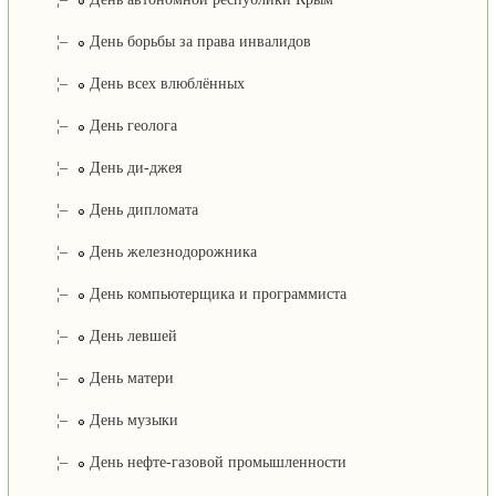
¦–
День борьбы за права инвалидов
¦–
День всех влюблённых
¦–
День геолога
¦–
День ди-джея
¦–
День дипломата
¦–
День железнодорожника
¦–
День компьютерщика и программиста
¦–
День левшей
¦–
День матери
¦–
День музыки
¦–
День нефте-газовой промышленности