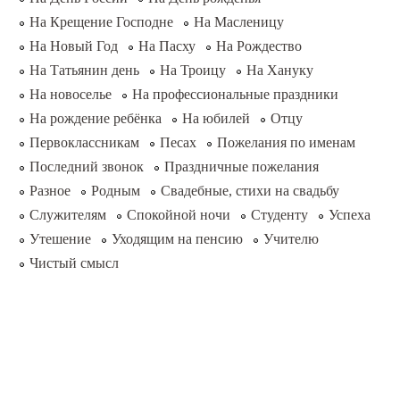
На Крещение Господне
На Масленицу
На Новый Год
На Пасху
На Рождество
На Татьянин день
На Троицу
На Хануку
На новоселье
На профессиональные праздники
На рождение ребёнка
На юбилей
Отцу
Первоклассникам
Песах
Пожелания по именам
Последний звонок
Праздничные пожелания
Разное
Родным
Свадебные, стихи на свадьбу
Служителям
Спокойной ночи
Студенту
Успеха
Утешение
Уходящим на пенсию
Учителю
Чистый смысл