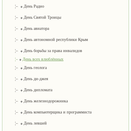
¦–
День Радио
¦–
День Святой Троицы
¦–
День авиатора
¦–
День автономной республики Крым
¦–
День борьбы за права инвалидов
¦–
День всех влюблённых
¦–
День геолога
¦–
День ди-джея
¦–
День дипломата
¦–
День железнодорожника
¦–
День компьютерщика и программиста
¦–
День левшей