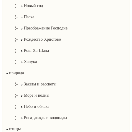
¦–
Новый год
¦–
Пасха
¦–
Преображение Господне
¦–
Рождество Христово
¦–
Рош Ха-Шана
¦–
Ханука
природа
¦–
Закаты и рассветы
¦–
Море и волны
¦–
Небо и облака
¦–
Роса, дождь и водопады
птицы