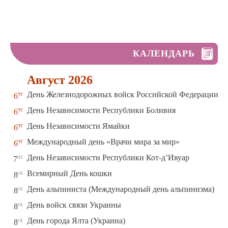
КАЛЕНДАРЬ
Август 2026
чт
День Железнодорожных войск Российской Федерации
6
чт
День Независимости Республики Боливия
6
чт
День Независимости Ямайки
6
чт
Международный день «Врачи мира за мир»
6
пт
День Независимости Республики Кот-д’Ивуар
7
сб
Всемирный День кошки
8
сб
День альпиниста (Международный день альпинизма)
8
сб
День войск связи Украины
8
сб
День города Ялта (Украина)
8