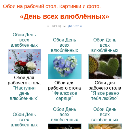
Обои на рабочий стол. Картинки и фото.
«День всех влюблённых»
« назад
¤
далее »
Обои День
всех
Обои День
Обои День
влюблённых
всех
всех
влюблённых
влюблённых
Обои для
рабочего стола
Обои для
Обои для
"Наступил
рабочего стола
рабочего стола
день
"Фиалковое
"Я всё равно
влюблённых"
сердце"
тебя люблю"
Обои День
Обои День
Обои День
всех
всех
всех
влюблённых
влюблённых
влюблённых