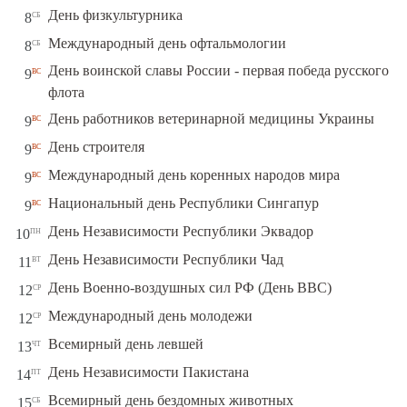
сб
День физкультурника
8
сб
Международный день офтальмологии
8
День воинской славы России - первая победа русского
вс
9
флота
вс
День работников ветеринарной медицины Украины
9
вс
День строителя
9
вс
Международный день коренных народов мира
9
вс
Национальный день Республики Сингапур
9
пн
День Независимости Республики Эквадор
10
вт
День Независимости Республики Чад
11
ср
День Военно-воздушных сил РФ (День ВВС)
12
ср
Международный день молодежи
12
чт
Всемирный день левшей
13
пт
День Независимости Пакистана
14
сб
Всемирный день бездомных животных
15