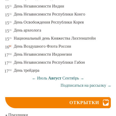
сб
День Независимости Индии
15
сб
День Независимости Республики Конго
15
сб
День Освобождения Республики Корея
15
сб
День археолога
15
сб
Национальный день Княжества Лихтенштейн
15
вс
День Воздушного Флота России
16
пн
День Независимости Индонезии
17
пн
День Независимости Республики Габон
17
пн
День трейдера
17
←
Июль
Август
Сентябрь
→
Подписаться на рассылку
→
ОТКРЫТКИ
Праздники