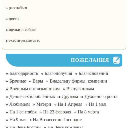
расслабься
цветы
щенки и собаки
экзотические авто
ПОЖЕЛАНИЯ
Благодарность
Благополучия
Благословений
Брачные
Веры
Владельцу фирмы, компании
Военным и призывникам
Выпускникам
День всех влюблённых
Друзьям
Духовного роста
Любимым
Матери
На 1 Апреля
На 1 мая
На 1 сентября
На 23 февраля
На 8 марта
На 9 мая
На Вознесение Господне
На День России
На День рожденья