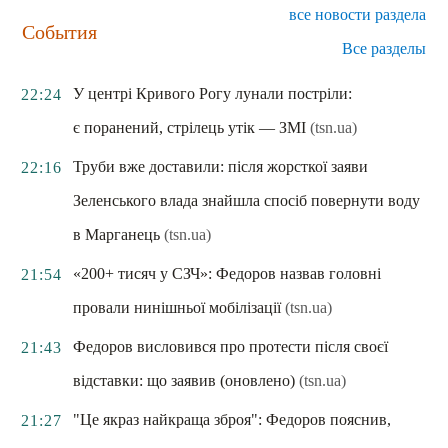
все новости раздела
События
Все разделы
У центрі Кривого Рогу лунали постріли:
22:24
є поранений, стрілець утік — ЗМІ
(tsn.ua)
Труби вже доставили: після жорсткої заяви
22:16
Зеленського влада знайшла спосіб повернути воду
в Марганець
(tsn.ua)
«200+ тисяч у СЗЧ»: Федоров назвав головні
21:54
провали нинішньої мобілізації
(tsn.ua)
Федоров висловився про протести після своєї
21:43
відставки: що заявив (оновлено)
(tsn.ua)
"Це якраз найкраща зброя": Федоров пояснив,
21:27