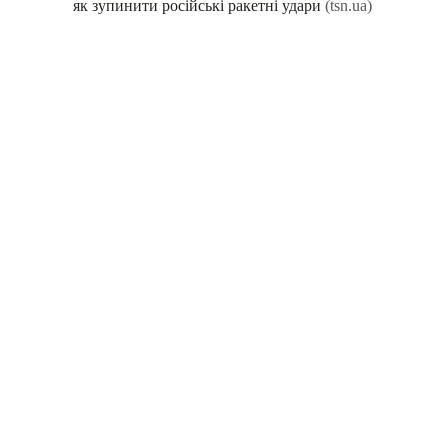
як зупинити російські ракетні удари
(tsn.ua)