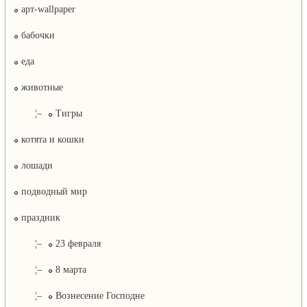
арт-wallpaper
бабочки
еда
животные
¦–
Тигры
котята и кошки
лошади
подводный мир
праздник
¦–
23 февраля
¦–
8 марта
¦–
Вознесение Господне