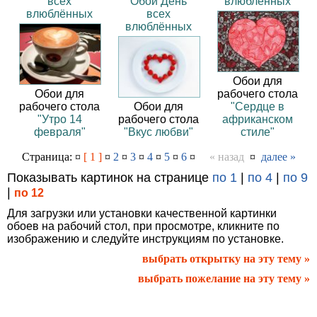
всех
Обои День
влюблённых
влюблённых
всех
влюблённых
Обои для
Обои для
рабочего стола
рабочего стола
Обои для
"Сердце в
"Утро 14
рабочего стола
африканском
февраля"
"Вкус любви"
стиле"
Страница: ¤
[ 1 ]
¤
2
¤
3
¤
4
¤
5
¤
6
¤
« назад
¤
далее »
Показывать картинок на странице
по 1
|
по 4
|
по 9
|
по 12
Для загрузки или установки качественной картинки
обоев на рабочий стол, при просмотре, кликните по
изображению и следуйте инструкциям по установке.
выбрать открытку на эту тему »
выбрать пожелание на эту тему »