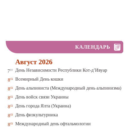
КАЛЕНДАРЬ
Август 2026
пт
День Независимости Республики Кот-д’Ивуар
7
сб
Всемирный День кошки
8
сб
День альпиниста (Международный день альпинизма)
8
сб
День войск связи Украины
8
сб
День города Ялта (Украина)
8
сб
День физкультурника
8
сб
Международный день офтальмологии
8