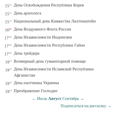
сб
День Освобождения Республики Корея
15
сб
День археолога
15
сб
Национальный день Княжества Лихтенштейн
15
вс
День Воздушного Флота России
16
пн
День Независимости Индонезии
17
пн
День Независимости Республики Габон
17
пн
День трейдера
17
ср
Всемирный день гуманитарной помощи
19
День Независимости Исламской Республики
ср
19
Афганистан
ср
День пасечника Украины
19
ср
Преображение Господне
19
←
Июль
Август
Сентябрь
→
Подписаться на рассылку
→