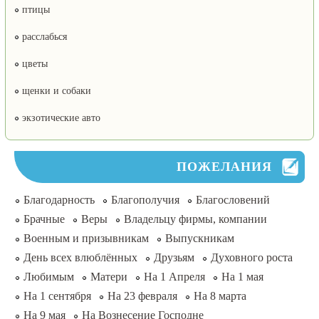
птицы
расслабься
цветы
щенки и собаки
экзотические авто
ПОЖЕЛАНИЯ
Благодарность
Благополучия
Благословений
Брачные
Веры
Владельцу фирмы, компании
Военным и призывникам
Выпускникам
День всех влюблённых
Друзьям
Духовного роста
Любимым
Матери
На 1 Апреля
На 1 мая
На 1 сентября
На 23 февраля
На 8 марта
На 9 мая
На Вознесение Господне