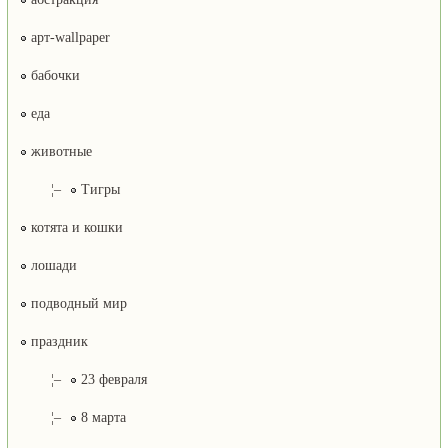
арт-wallpaper
бабочки
еда
животные
¦–
Тигры
котята и кошки
лошади
подводный мир
праздник
¦–
23 февраля
¦–
8 марта