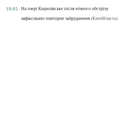
На озері Кирилівське після нічного обстрілу
18:05
зафіксовано повторне забруднення
(КиевВласть)