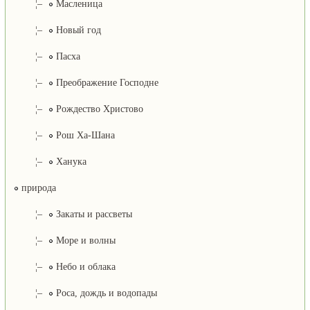
¦–
Масленица
¦–
Новый год
¦–
Пасха
¦–
Преображение Господне
¦–
Рождество Христово
¦–
Рош Ха-Шана
¦–
Ханука
природа
¦–
Закаты и рассветы
¦–
Море и волны
¦–
Небо и облака
¦–
Роса, дождь и водопады