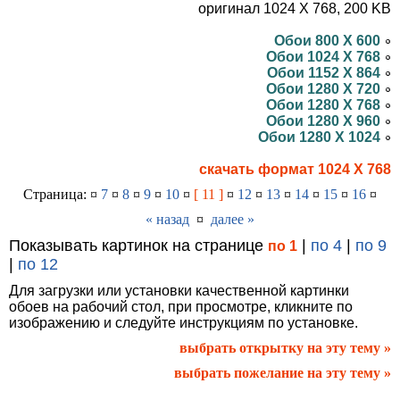
оригинал 1024 X 768, 200 KB
Обои 800 X 600
Обои 1024 X 768
Обои 1152 X 864
Обои 1280 X 720
Обои 1280 X 768
Обои 1280 X 960
Обои 1280 X 1024
скачать формат 1024 X 768
Страница: ¤
7
¤
8
¤
9
¤
10
¤
[ 11 ]
¤
12
¤
13
¤
14
¤
15
¤
16
¤
« назад
¤
далее »
Показывать картинок на странице
|
по 4
|
по 9
по 1
|
по 12
Для загрузки или установки качественной картинки
обоев на рабочий стол, при просмотре, кликните по
изображению и следуйте инструкциям по установке.
выбрать открытку на эту тему »
выбрать пожелание на эту тему »