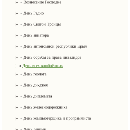
¦–
Вознесение Господне
¦–
День Радио
¦–
День Святой Троицы
¦–
День авиатора
¦–
День автономной республики Крым
¦–
День борьбы за права инвалидов
¦–
День всех влюблённых
¦–
День геолога
¦–
День ди-джея
¦–
День дипломата
¦–
День железнодорожника
¦–
День компьютерщика и программиста
¦–
День левшей