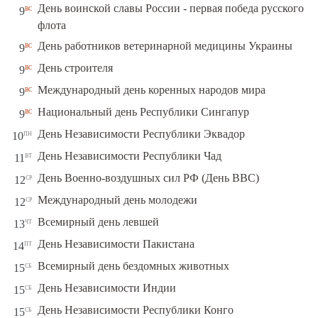
День воинской славы России - первая победа русского
вс
9
флота
вс
День работников ветеринарной медицины Украины
9
вс
День строителя
9
вс
Международный день коренных народов мира
9
вс
Национальный день Республики Сингапур
9
пн
День Независимости Республики Эквадор
10
вт
День Независимости Республики Чад
11
ср
День Военно-воздушных сил РФ (День ВВС)
12
ср
Международный день молодежи
12
чт
Всемирный день левшей
13
пт
День Независимости Пакистана
14
сб
Всемирный день бездомных животных
15
сб
День Независимости Индии
15
сб
День Независимости Республики Конго
15