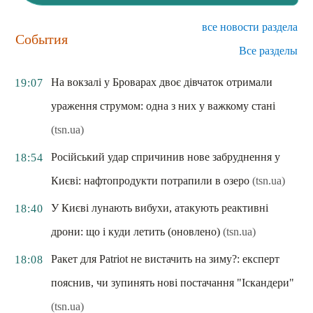
все новости раздела
События
Все разделы
На вокзалі у Броварах двоє дівчаток отримали
19:07
ураження струмом: одна з них у важкому стані
(tsn.ua)
Російський удар спричинив нове забруднення у
18:54
Києві: нафтопродукти потрапили в озеро
(tsn.ua)
У Києві лунають вибухи, атакують реактивні
18:40
дрони: що і куди летить (оновлено)
(tsn.ua)
Ракет для Patriot не вистачить на зиму?: експерт
18:08
пояснив, чи зупинять нові постачання "Іскандери"
(tsn.ua)