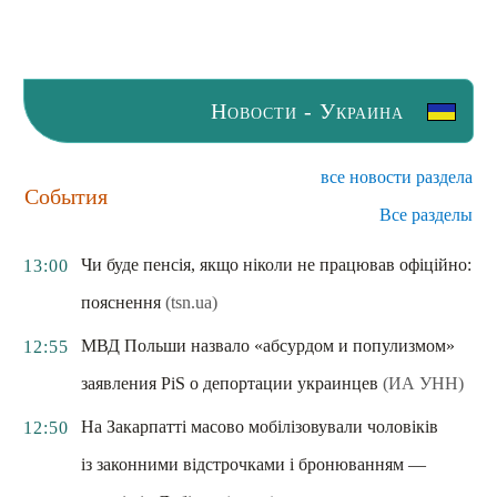
Новости - Украина
все новости раздела
События
Все разделы
Чи буде пенсія, якщо ніколи не працював офіційно:
13:00
пояснення
(tsn.ua)
МВД Польши назвало «абсурдом и популизмом»
12:55
заявления PiS о депортации украинцев
(ИА УНН)
На Закарпатті масово мобілізовували чоловіків
12:50
із законними відстрочками і бронюванням —