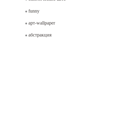
funny
арт-wallpaper
абстракция