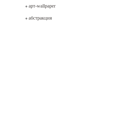
арт-wallpaper
абстракция