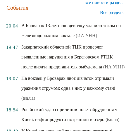
все новости раздела
События
Все разделы
В Броварах 13-летнюю девочку ударило током на
20:04
железнодорожном вокзале
(ИА УНН)
Закарпатский областной ТЦК проверяет
19:47
выявленные нарушения в Береговском РТЦК
после визита представителя омбудсмена
(ИА УНН)
На вокзалі у Броварах двоє дівчаток отримали
19:07
ураження струмом: одна з них у важкому стані
(tsn.ua)
Російський удар спричинив нове забруднення у
18:54
Києві: нафтопродукти потрапили в озеро
(tsn.ua)
У Києві лунають вибухи, атакують реактивні