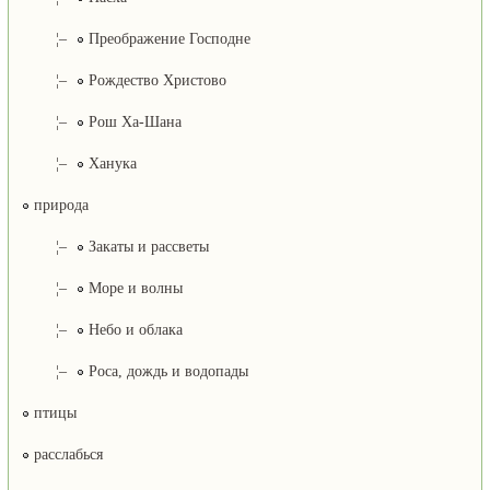
¦–
Преображение Господне
¦–
Рождество Христово
¦–
Рош Ха-Шана
¦–
Ханука
природа
¦–
Закаты и рассветы
¦–
Море и волны
¦–
Небо и облака
¦–
Роса, дождь и водопады
птицы
расслабься