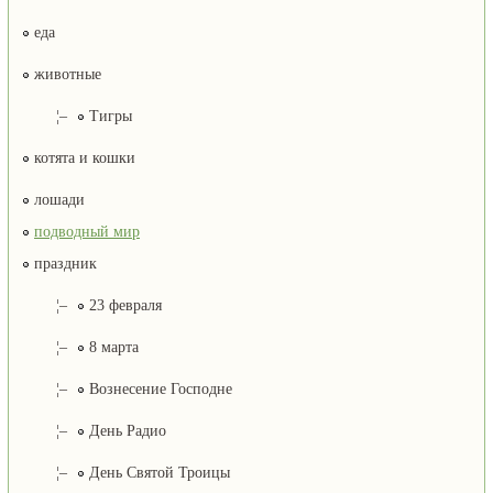
еда
животные
¦–
Тигры
котята и кошки
лошади
подводный мир
праздник
¦–
23 февраля
¦–
8 марта
¦–
Вознесение Господне
¦–
День Радио
¦–
День Святой Троицы