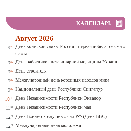
КАЛЕНДАРЬ
Август 2026
День воинской славы России - первая победа русского
вс
9
флота
вс
День работников ветеринарной медицины Украины
9
вс
День строителя
9
вс
Международный день коренных народов мира
9
вс
Национальный день Республики Сингапур
9
пн
День Независимости Республики Эквадор
10
вт
День Независимости Республики Чад
11
ср
День Военно-воздушных сил РФ (День ВВС)
12
ср
Международный день молодежи
12