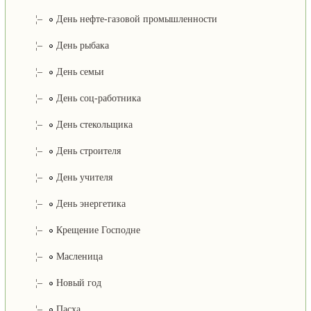
¦–
День нефте-газовой промышленности
¦–
День рыбака
¦–
День семьи
¦–
День соц-работника
¦–
День стекольщика
¦–
День строителя
¦–
День учителя
¦–
День энергетика
¦–
Крещение Господне
¦–
Масленица
¦–
Новый год
¦–
Пасха