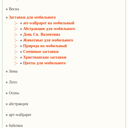
Весна
Заставки для мобильного
¦–
atr-wallpaper на мобильный
¦–
Абстракция для мобильного
¦–
День Св. Валентина
¦–
Животные для мобильного
¦–
Природа на мобильный
¦–
Смешные заставки
¦–
Христианские заставки
¦–
Цветы для мобильного
Зима
Лето
Осень
абстракция
арт-wallpaper
бабочки