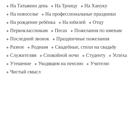
На Татьянин день
На Троицу
На Хануку
На новоселье
На профессиональные праздники
На рождение ребёнка
На юбилей
Отцу
Первоклассникам
Песах
Пожелания по именам
Последний звонок
Праздничные пожелания
Разное
Родным
Свадебные, стихи на свадьбу
Служителям
Спокойной ночи
Студенту
Успеха
Утешение
Уходящим на пенсию
Учителю
Чистый смысл