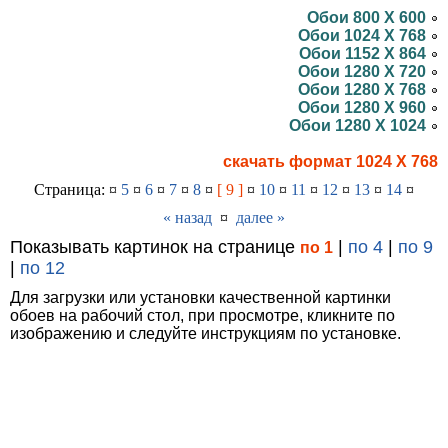
Обои 800 X 600
Обои 1024 X 768
Обои 1152 X 864
Обои 1280 X 720
Обои 1280 X 768
Обои 1280 X 960
Обои 1280 X 1024
скачать формат 1024 X 768
Страница: ¤
5
¤
6
¤
7
¤
8
¤
[ 9 ]
¤
10
¤
11
¤
12
¤
13
¤
14
¤
« назад
¤
далее »
Показывать картинок на странице
|
по 4
|
по 9
по 1
|
по 12
Для загрузки или установки качественной картинки
обоев на рабочий стол, при просмотре, кликните по
изображению и следуйте инструкциям по установке.