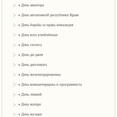
¦–
День авиатора
¦–
День автономной республики Крым
¦–
День борьбы за права инвалидов
¦–
День всех влюблённых
¦–
День геолога
¦–
День ди-джея
¦–
День дипломата
¦–
День железнодорожника
¦–
День компьютерщика и программиста
¦–
День левшей
¦–
День матери
¦–
День музыки