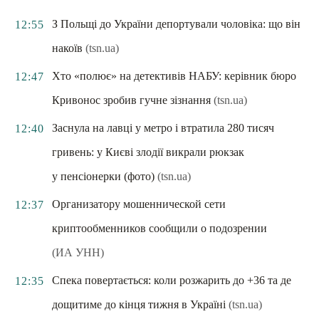
З Польщі до України депортували чоловіка: що він
12:55
накоїв
(tsn.ua)
Хто «полює» на детективів НАБУ: керівник бюро
12:47
Кривонос зробив гучне зізнання
(tsn.ua)
Заснула на лавці у метро і втратила 280 тисяч
12:40
гривень: у Києві злодії викрали рюкзак
у пенсіонерки (фото)
(tsn.ua)
Организатору мошеннической сети
12:37
криптообменников сообщили о подозрении
(ИА УНН)
Спека повертається: коли розжарить до +36 та де
12:35
дощитиме до кінця тижня в Україні
(tsn.ua)