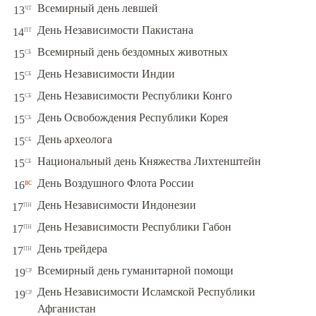
чт
Всемирный день левшей
13
пт
День Независимости Пакистана
14
сб
Всемирный день бездомных животных
15
сб
День Независимости Индии
15
сб
День Независимости Республики Конго
15
сб
День Освобождения Республики Корея
15
сб
День археолога
15
сб
Национальный день Княжества Лихтенштейн
15
вс
День Воздушного Флота России
16
пн
День Независимости Индонезии
17
пн
День Независимости Республики Габон
17
пн
День трейдера
17
ср
Всемирный день гуманитарной помощи
19
День Независимости Исламской Республики
ср
19
Афганистан