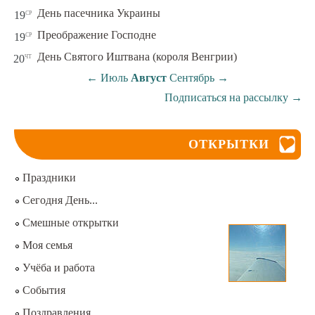
ср
День пасечника Украины
19
ср
Преображение Господне
19
чт
День Святого Иштвана (короля Венгрии)
20
←
Июль
Август
Сентябрь
→
Подписаться на рассылку
→
ОТКРЫТКИ
Праздники
Сегодня День...
Смешные открытки
Моя семья
Учёба и работа
События
Поздравления