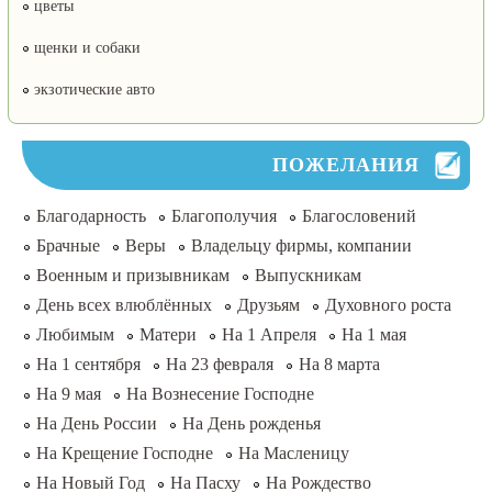
цветы
щенки и собаки
экзотические авто
ПОЖЕЛАНИЯ
Благодарность
Благополучия
Благословений
Брачные
Веры
Владельцу фирмы, компании
Военным и призывникам
Выпускникам
День всех влюблённых
Друзьям
Духовного роста
Любимым
Матери
На 1 Апреля
На 1 мая
На 1 сентября
На 23 февраля
На 8 марта
На 9 мая
На Вознесение Господне
На День России
На День рожденья
На Крещение Господне
На Масленицу
На Новый Год
На Пасху
На Рождество