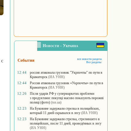
Новости - Украина
все новости раздела
 с
События
Все разделы
12:44
россия атаковала грузовик "Укрпочты" по пути в
Краматорск
(ИА УНН)
12:44
Россия атаковала грузовик «Укрпочты» по пути в
Краматорск
(ИА УНН)
12:26
Після ударів РФ у супермаркетах проблеми
з продуктами: покупці масово показують порожні
полиці (фото)
(tsn.ua)
12:23
На Буковине задержали стрелка в полицейских,
который 11 дней скрывался в лесу
(ИА УНН)
12:23
На Буковине задержали стрелка, стрелявшего в
полицейских, после 11 дней, проведённых в лесу
(ИА УНН)