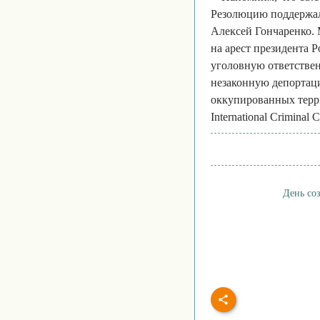
Резолюцию поддержали
Алексей Гончаренко. 
на арест президента 
уголовную ответствен
незаконную депортаци
оккупированных терр
International Criminal C
День со