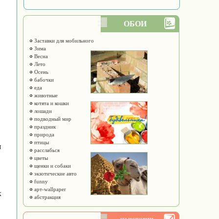
ОБОИ
Заставки для мобильного
Зима
Весна
Лето
Осень
бабочки
еда
животные
котята и кошки
лошади
подводный мир
праздник
природа
птицы
я
расслабься
цветы
щенки и собаки
экзотические авто
funny
арт-wallpaper
х
абстракция