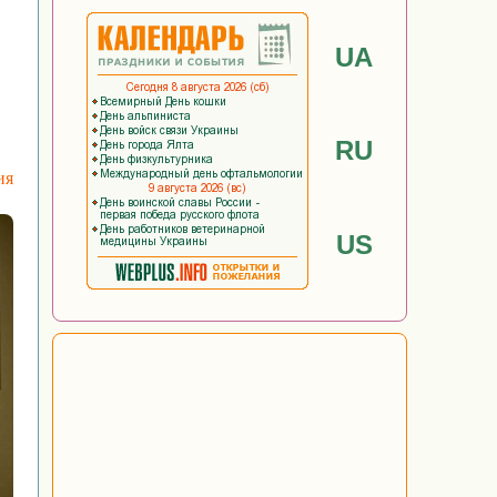
UA
RU
ия
US