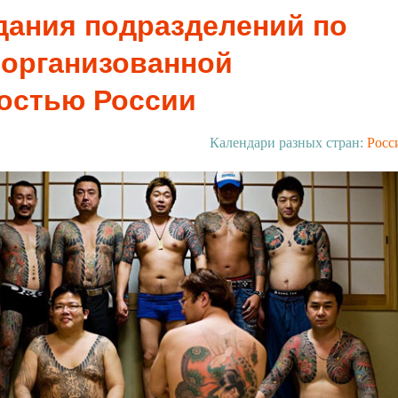
дания подразделений по
 организованной
остью России
Календари разных стран:
Росс