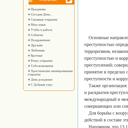
Праздники
Сегодня День...
Смешные открытки
Моя семья
Учёба и работа
События
Основные направлен
Поздравления
преступностью опреде
Друзьям
Любимым
терроризмом, незакон
Брачные
преступностью и корр
Ретро открытки
преступлений; соверш
Соболезнования
Христианские анимированные
принятие в пределах
открытки
преступности и корру
День рождения
С Добрым утро
Также организация 
и раскрытия преступ
международный и меж
совершающих или со
Для борьбы с воор
действий в составе э
Напомним, что 13.