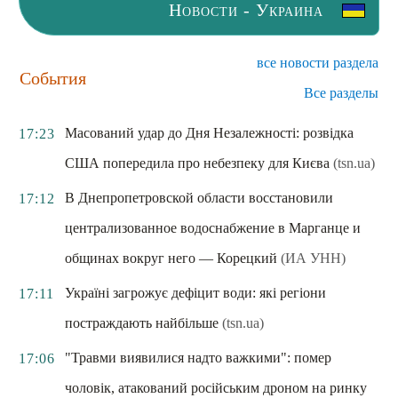
Новости - Украина
все новости раздела
События
Все разделы
Масований удар до Дня Незалежності: розвідка
17:23
США попередила про небезпеку для Києва
(tsn.ua)
В Днепропетровской области восстановили
17:12
централизованное водоснабжение в Марганце и
общинах вокруг него — Корецкий
(ИА УНН)
Україні загрожує дефіцит води: які регіони
17:11
постраждають найбільше
(tsn.ua)
"Травми виявилися надто важкими": помер
17:06
чоловік, атакований російським дроном на ринку