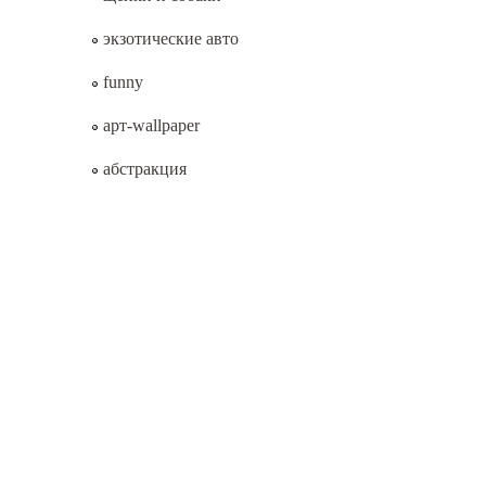
экзотические авто
funny
арт-wallpaper
абстракция