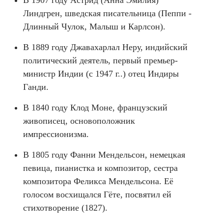
В 1907 году Астрид (Анна Эмилия)
Линдгрен, шведская писательница (Пеппи -
Длинный Чулок, Малыш и Карлсон).
В 1889 году Джавахарлал Неру, индийский
политический деятель, первый премьер-
министр Индии (с 1947 г..) отец Индиры
Ганди.
В 1840 году Клод Моне, французский
живописец, основоположник
импрессионизма.
В 1805 году Фанни Мендельсон, немецкая
певица, пианистка и композитор, сестра
композитора Феликса Мендельсона. Её
голосом восхищался Гёте, посвятил ей
стихотворение (1827).