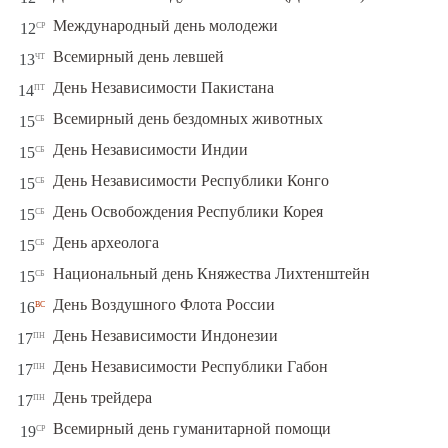
ср
Международный день молодежи
12
чт
Всемирный день левшей
13
пт
День Независимости Пакистана
14
сб
Всемирный день бездомных животных
15
сб
День Независимости Индии
15
сб
День Независимости Республики Конго
15
сб
День Освобождения Республики Корея
15
сб
День археолога
15
сб
Национальный день Княжества Лихтенштейн
15
вс
День Воздушного Флота России
16
пн
День Независимости Индонезии
17
пн
День Независимости Республики Габон
17
пн
День трейдера
17
ср
Всемирный день гуманитарной помощи
19