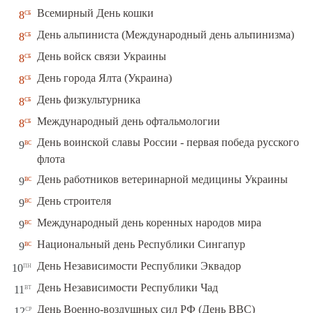
сб
Всемирный День кошки
8
сб
День альпиниста (Международный день альпинизма)
8
сб
День войск связи Украины
8
сб
День города Ялта (Украина)
8
сб
День физкультурника
8
сб
Международный день офтальмологии
8
День воинской славы России - первая победа русского
вс
9
флота
вс
День работников ветеринарной медицины Украины
9
вс
День строителя
9
вс
Международный день коренных народов мира
9
вс
Национальный день Республики Сингапур
9
пн
День Независимости Республики Эквадор
10
вт
День Независимости Республики Чад
11
ср
День Военно-воздушных сил РФ (День ВВС)
12