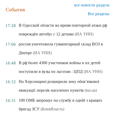
все новости раздела
События
Все разделы
В Одесской области во время повторной атаки рф
17:28
повреждён автобус с 12 детьми
(ИА УНН)
россия уничтожила гуманитарный склад ВОЗ в
17:06
Днепре
(ИА УНН)
В рф более 4300 участников войны и их детей
16:48
поступили в вузы по льготам - ЦПД
(ИА УНН)
На Херсонщині розширили зону обов’язкової
16:32
евакуації: перелік населених пунктів
(tsn.ua)
100 ОМБ запрошує на службу в одній з кращих
16:31
бригад ЗСУ
(КиевВласть)