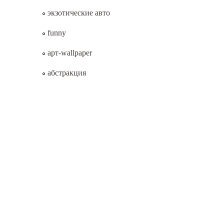
экзотические авто
funny
арт-wallpaper
абстракция