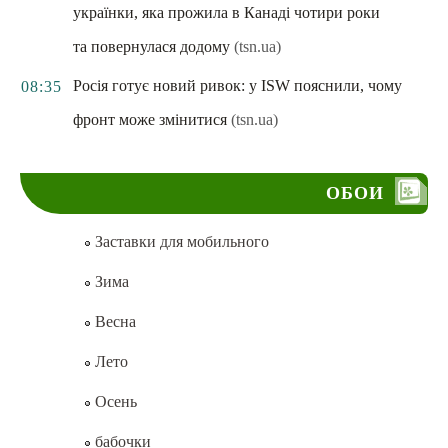
українки, яка прожила в Канаді чотири роки
та повернулася додому
(tsn.ua)
Росія готує новий ривок: у ISW пояснили, чому
08:35
фронт може змінитися
(tsn.ua)
ОБОИ
Заставки для мобильного
Зима
Весна
Лето
Осень
бабочки