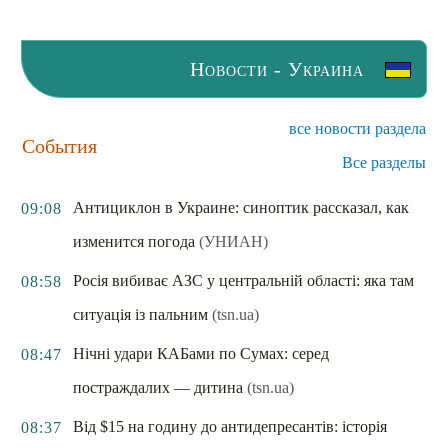
Новости - Украина
все новости раздела
События
Все разделы
Антициклон в Украине: синоптик рассказал, как
09:08
изменится погода
(УНИАН)
Росія вибиває АЗС у центральній області: яка там
08:58
ситуація із пальним
(tsn.ua)
Нічні удари КАБами по Сумах: серед
08:47
постраждалих — дитина
(tsn.ua)
Від $15 на годину до антидепресантів: історія
08:37