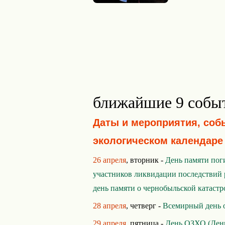
ближайшие 9 собы
Даты и мероприятия, соб
экологическом календаре
26 апреля
, вторник -
День памяти пог
участников ликвидации последствий 
день памяти о чернобыльской катастр
28 апреля
, четверг -
Всемирный день 
29 апреля
, пятница -
День ОЗХО (День