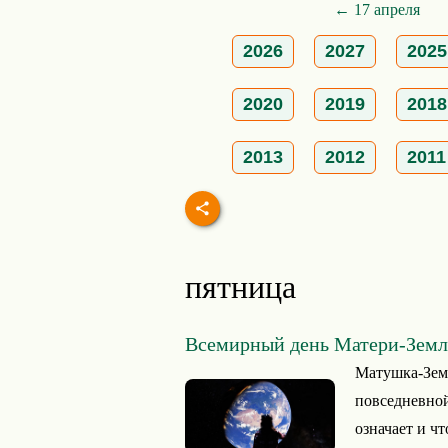
← 17 апреля
2026
2027
2025
2020
2019
2018
2013
2012
2011
пятница
Всемирный день Матери-Земл
Матушка-Зем
повседневной
означает и чт