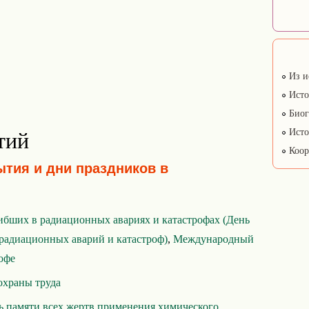
Из и
Исто
Биог
Исто
тий
Коор
ытия и дни праздников в
ибших в радиационных авариях и катастрофах (День
радиационных аварий и катастроф)
,
Международный
офе
охраны труда
 памяти всех жертв применения химического