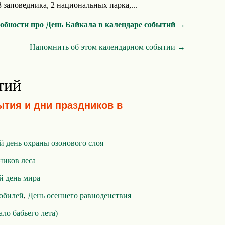
 заповедника, 2 национальных парка,...
обности про День Байкала в календаре событий →
Напомнить об этом календарном событии →
тий
ытия и дни праздников в
 день охраны озонового слоя
ников леса
 день мира
мобилей
,
День осеннего равноденствия
ало бабьего лета)