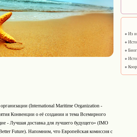
Из и
Исто
Биог
Исто
Коор
анизации (International Maritime Organization -
нятия Конвенции о её создании и тема Всемирного
дие - Лучшая доставка для лучшего будущего» (IMO
 a Better Future). Напомним, что Европейская комиссия с