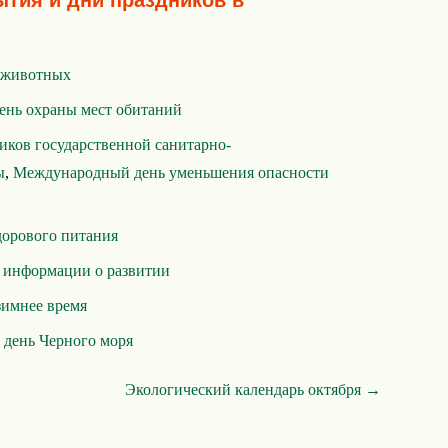
ытия и дни праздников в
 животных
ень охраны мест обитаний
иков государственной санитарно-
ы
,
Международный день уменьшения опасности
дoрoвoгo питания
 информации о развитии
зимнее время
день Черного моря
Экологический календарь октября →