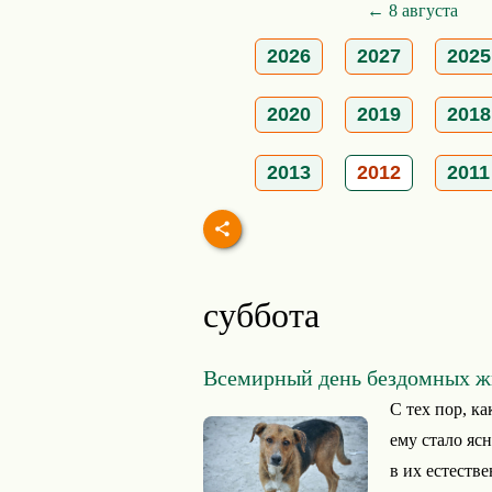
← 8 августа
2026
2027
2025
2020
2019
2018
2013
2012
2011
суббота
Всемирный день бездомных 
С тех пор, к
ему стало яс
в их естестве