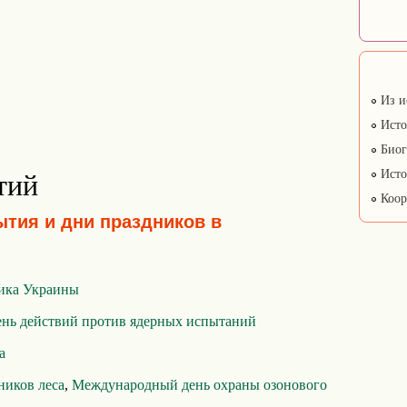
Из и
Исто
Биог
Исто
тий
Коор
ытия и дни праздников в
ика Украины
нь действий против ядерных испытаний
а
ников леса
,
Международный день охраны озонового