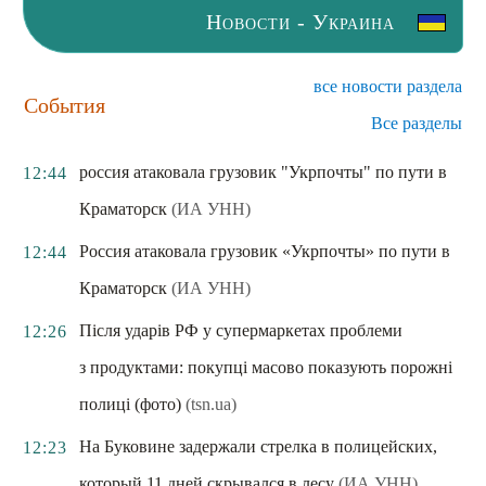
Новости - Украина
все новости раздела
События
Все разделы
россия атаковала грузовик "Укрпочты" по пути в
12:44
Краматорск
(ИА УНН)
Россия атаковала грузовик «Укрпочты» по пути в
12:44
Краматорск
(ИА УНН)
Після ударів РФ у супермаркетах проблеми
12:26
з продуктами: покупці масово показують порожні
полиці (фото)
(tsn.ua)
На Буковине задержали стрелка в полицейских,
12:23
который 11 дней скрывался в лесу
(ИА УНН)