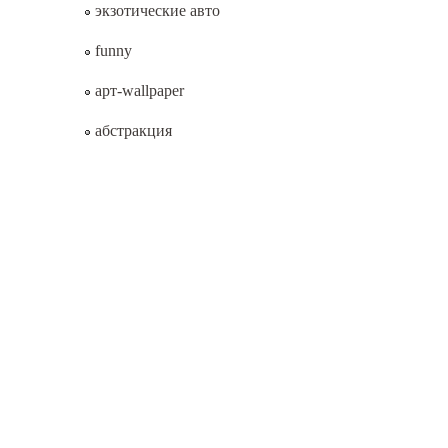
экзотические авто
funny
арт-wallpaper
абстракция